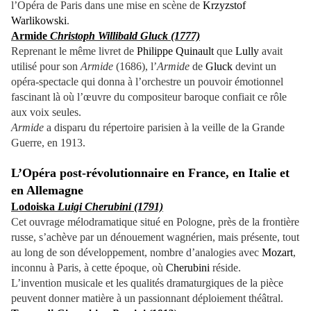
l’Opéra de Paris dans une mise en scène de
Krzyzstof
Warlikowski
.
Armide
Christoph Willibald Gluck (1777)
Reprenant le même livret de
Philippe Quinault
que
Lully
avait
utilisé pour son
Armide
(1686), l’
Armide
de
Gluck
devint un
opéra-spectacle qui donna à l’orchestre un pouvoir émotionnel
fascinant là où l’œuvre du compositeur baroque confiait ce rôle
aux voix seules.
Armide
a disparu du répertoire parisien à la veille de la Grande
Guerre, en 1913.
L’Opéra post-révolutionnaire en France, en Italie et
en Allemagne
Lodoiska
Luigi Cherubini (1791)
Cet ouvrage mélodramatique situé en Pologne, près de la frontière
russe, s’achève par un dénouement wagnérien, mais présente, tout
au long de son développement, nombre d’analogies avec
Mozart
,
inconnu à Paris, à cette époque, où
Cherubini
réside.
L’invention musicale et les qualités dramaturgiques de la pièce
peuvent donner matière à un passionnant déploiement théâtral.