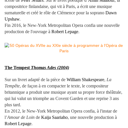
scène de
Peter Sellars
. Sur le livret poétique d’
Amin Maalouf
, la
compositrice finlandaise, qui vit à Paris, a écrit une musique
surnaturelle et créé le rôle de Clémence pour la soprano
Dawn
Upshaw
.
Fin 2016, le New-York Metropolitan Opera confia une nouvelle
production de l'ouvrage à
Robert Lepage
.
The Tempest
Thomas Ades (2004)
Sur un livret adapté de la pièce de
William Shakespeare
,
La
Tempête
, de façon à en compacter le texte, le compositeur
britannique a produit une musique ayant sa propre force théâtrale,
qui lui valut un triomphe au Covent Garden et une reprise 3 ans
plus tard.
En 2012, le New-York Metropolitan Opera confia, à l'instar de
l’
Amour de Loin
de
Kaija Saariaho
, une nouvelle production à
Robert Lepage
.