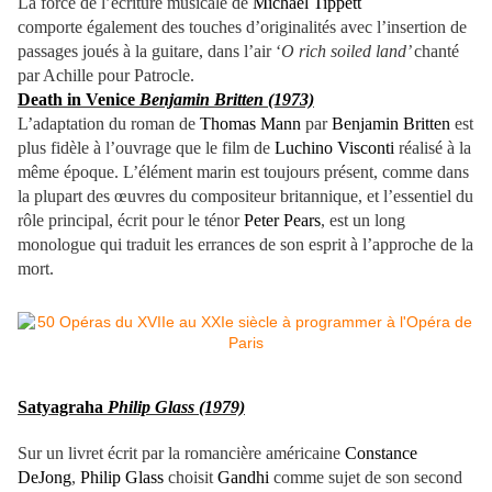
La force de l’écriture musicale de
Michael Tippett
comporte également des touches d’originalités avec l’insertion de
passages joués à la guitare, dans l’air ‘
O rich soiled land’
chanté
par Achille pour Patrocle.
Death in Venice
Benjamin Britten (1973)
L’adaptation du roman de
Thomas Mann
par
Benjamin Britten
est
plus fidèle à l’ouvrage que le film de
Luchino Visconti
réalisé à la
même époque. L’élément marin est toujours présent, comme dans
la plupart des œuvres du compositeur britannique, et l’essentiel du
rôle principal, écrit pour le ténor
Peter Pears
, est un long
monologue qui traduit les errances de son esprit à l’approche de la
mort.
Satyagraha
Philip Glass (1979)
Sur un livret écrit par la romancière américaine
Constance
DeJong
,
Philip Glass
choisit
Gandhi
comme sujet de son second