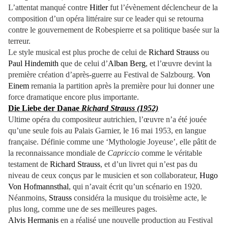
L’attentat manqué contre
Hitler
fut l’évènement déclencheur de la
composition d’un opéra littéraire sur ce leader qui se retourna
contre le gouvernement de Robespierre et sa politique basée sur la
terreur.
Le style musical est plus proche de celui de
Richard Strauss
ou
Paul Hindemith
que de celui d’
Alban Berg
, et l’œuvre devint la
première création d’après-guerre au Festival de Salzbourg.
Von
Einem
remania la partition après la première pour lui donner une
force dramatique encore plus importante.
Die Liebe der Danae
Richard Strauss (1952)
Ultime opéra du compositeur autrichien, l’œuvre n’a été jouée
qu’une seule fois au Palais Garnier, le 16 mai 1953, en langue
française. Définie comme une ‘Mythologie Joyeuse’, elle pâtit de
la reconnaissance mondiale de
Capriccio
comme le véritable
testament de
Richard Strauss
, et d’un livret qui n’est pas du
niveau de ceux conçus par le musicien et son collaborateur,
Hugo
Von Hofmannsthal
, qui n’avait écrit qu’un scénario en 1920.
Néanmoins,
Strauss
considéra la musique du troisième acte, le
plus long, comme une de ses meilleures pages.
Alvis Hermanis
en a réalisé une nouvelle production au Festival