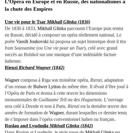
L’Opéra en Europe et en Russie, des nationalismes à
la chute des Empires
Une vie pour le Tsar
Mikhaïl Glinka (1836)
De 1830 à 1833,
Mikhaïl Glinka
parcourut l’Europe puis rentra
en Russie, décidé à composer un opéra réellement national. Le
poète
Vassili Joukovski
lui proposa un sujet historique dont il tira
Ivan Soussanine
(ou
Une vie pour un Tsar
), créé avec grand
succès au Bolshoï sur une musique d’une indéniable facture
italienne.
Rienzi
Richard Wagner (1842)
Wagner
composa à Riga son troisième opéra,
Rienzi
, adaptation
d’un roman de
Bulwer Lytton
du même titre. Il rêvait d’être joué à
l’Opéra de Paris et donna à cette œuvre les dimensions
monumentales de
Guillaume Tell
ou des
Huguenots
. L’ouvrage
sera créé à Dresde et non à Paris.
Rienzi
est la dernière œuvre des
années de formation de
Wagner
, durant lesquelles ce dernier tenta
de s’imposer dans l’opéra conventionnel italien ou français.
Ruslan and Lyudmila
Mikhaïl Glinka (1842)
Dans
Ruslan et Lyudmila
, le style russe de
Mikhaïl Glinka
est