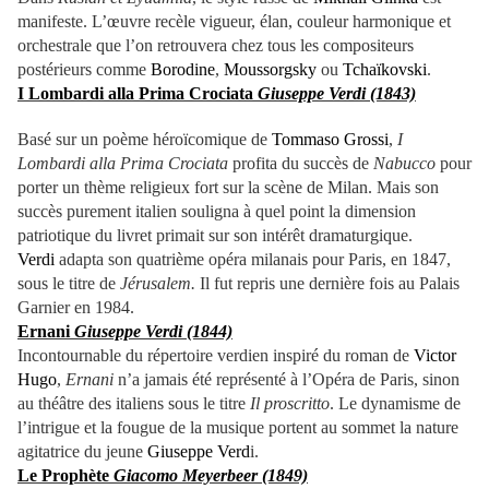
manifeste. L’œuvre recèle vigueur, élan, couleur harmonique et
orchestrale que l’on retrouvera chez tous les compositeurs
postérieurs comme
Borodine
,
Moussorgsky
ou
Tchaïkovski
.
I Lombardi alla Prima Crociata
Giuseppe Verdi (1843)
Basé sur un poème héroïcomique de
Tommaso Grossi
,
I
Lombardi alla Prima Crociata
profita du succès de
Nabucco
pour
porter un thème religieux fort sur la scène de Milan. Mais son
succès purement italien souligna à quel point la dimension
patriotique du livret primait sur son intérêt dramaturgique.
Verdi
adapta son quatrième opéra milanais pour Paris, en 1847,
sous le titre de
Jérusalem.
Il fut
repris une dernière fois au Palais
Garnier en 1984.
Ernani
Giuseppe Verdi (1844)
Incontournable du répertoire verdien inspiré du roman de
Victor
Hugo
,
Ernani
n’a jamais été représenté à l’Opéra de Paris, sinon
au théâtre des italiens sous le titre
Il proscritto
. Le dynamisme de
l’intrigue et la fougue de la musique portent au sommet la nature
agitatrice du jeune
Giuseppe Verd
i.
Le Prophète
Giacomo Meyerbeer (1849)