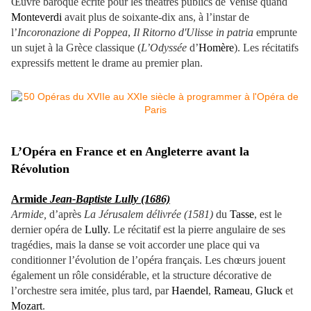
Œuvre baroque écrite pour les théâtres publics de Venise quand
Monteverdi
avait plus de soixante-dix ans, à l’instar de
l’
Incoronazione di Poppea
,
Il Ritorno d'Ulisse in patria
emprunte
un sujet à la Grèce classique (
L’Odyssée
d’
Homère
). Les récitatifs
expressifs mettent le drame au premier plan.
L’Opéra en France et en Angleterre avant la
Révolution
Armide
Jean-Baptiste Lully (1686)
Armide,
d’après
La Jérusalem délivrée (1581)
du
Tasse
, est le
dernier opéra de
Lully
. Le récitatif est la pierre angulaire de ses
tragédies, mais la danse se voit accorder une place qui va
conditionner l’évolution de l’opéra français. Les chœurs jouent
également un rôle considérable, et la structure décorative de
l’orchestre sera imitée, plus tard, par
Haendel
,
Rameau
,
Gluck
et
Mozart
.