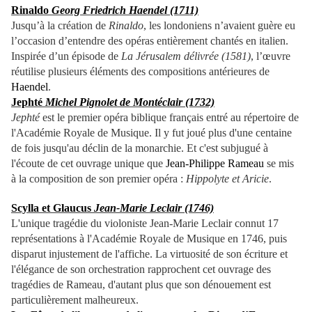
Rinaldo
Georg Friedrich Haendel (1711)
Jusqu’à la création de
Rinaldo
, les londoniens n’avaient guère eu
l’occasion d’entendre des opéras entièrement chantés en italien.
Inspirée d’un épisode de
La Jérusalem délivrée (1581)
, l’œuvre
réutilise plusieurs éléments des compositions antérieures de
Haendel
.
Jephté
Michel Pignolet de Montéclair (1732)
Jephté
est le premier opéra biblique français entré au répertoire de
l'Académie Royale de Musique. Il y fut joué plus d'une centaine
de fois jusqu'au déclin de la monarchie. Et c'est subjugué à
l'écoute de cet ouvrage unique que
Jean-Philippe Rameau
se mis
à la composition de son premier opéra :
Hippolyte et Aricie
.
Scylla et Glaucus
Jean-Marie Leclair (1746)
L'unique tragédie du violoniste Jean-Marie Leclair connut 17
représentations à l'Académie Royale de Musique en 1746, puis
disparut injustement de l'affiche. La virtuosité de son écriture et
l'élégance de son orchestration rapprochent cet ouvrage des
tragédies de Rameau, d'autant plus que son dénouement est
particulièrement malheureux.