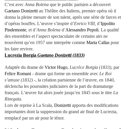
C’est avec
Anna Bolena
que le public parisien a découvert
Gaetano Donizetti
au Théâtre des Italiens, premier opéra où il
donna la pleine mesure de son talent, après une série de farces et
d’opéras bouffes. L’œuvre s’inspire d’
Enrico VIII,
d’
Ippolito
Pindemonte
, et d’
Anna Bolena
d’
Alessandro Pepoli
. La qualité
des ensembles et l’aspect spectaculaire de certains airs ne
trouvèrent qu’en 1957 une interprète comme
Maria Callas
pour
les faire revivre.
Lucrezia Borgia
Gaetano Donizetti (1833)
Adaptée du drame de
Victor Hugo
,
Lucrèce Borgia (1833)
, par
Felice Romani
- drame qui forme un ensemble avec
Le Roi
s’amuse (1832)
-, la création parisienne de l’œuvre, en 1840,
déclencha les poursuites judiciaires de la part du dramaturge
français. L’œuvre fut alors jouée jusqu’en 1845 sous le titre
La
Rinegata
.
Lors de reprise à La Scala,
Donizetti
apporta des modifications
importantes dont la suppression du grand air final de Lucrezia,
remplacé par un air pour le ténor.