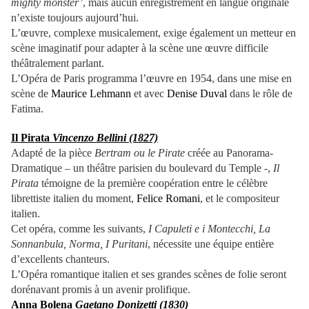
mighty monster’
, mais aucun enregistrement en langue originale
n’existe toujours aujourd’hui.
L’œuvre, complexe musicalement, exige également un metteur en
scène imaginatif pour adapter à la scène une œuvre difficile
théâtralement parlant.
L’Opéra de Paris programma l’œuvre en 1954, dans une mise en
scène de
Maurice Lehmann
et avec
Denise Duval
dans le rôle de
Fatima.
Il Pirata
Vincenzo Bellini (1827)
Adapté de la pièce
Bertram ou le Pirate
créée au Panorama-
Dramatique – un théâtre parisien du boulevard du Temple -,
Il
Pirata
témoigne de la première coopération entre le célèbre
librettiste italien du moment,
Felice Romani
, et le compositeur
italien.
Cet opéra, comme les suivants,
I Capuleti e i Montecchi, La
Sonnanbula, Norma, I Puritani
, nécessite une équipe entière
d’excellents chanteurs.
L’Opéra romantique italien et ses grandes scènes de folie seront
dorénavant promis à un avenir prolifique.
Anna Bolena
Gaetano Donizetti (1830)