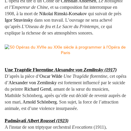
L’opéra est tiré d’un Conte de
Christian Andersen
,
Le Rossignol
et l’Empereur de Chine
, et sa composition fut interrompue en
1908, à la mort de
Nikolai Rimski-Korsakov
qui suivait de près
Igor Stravinsky
dans son travail. L’ouvrage ne sera achevé
qu’après
L’Oiseau de feu
et
Le Sacre du Printemps,
ce qui
explique la richesse de ses atmosphères sonores.
Une Tragédie Florentine
Alexandre von Zemlinsky (1917)
D’après la pièce d’
Oscar Wilde
Une Tragédie florentine
, cet opéra
d’
Alexander von Zemlinsky
est fortement influencé par le suicide
du peintre
Richard Gerstl
, amant de la sœur du musicien,
Mathilde Schönberg, après qu’elle eut décidé de revenir auprès de
son mari,
Arnold Schönberg.
Son sujet, la force de l’attraction
animale, est d’une violence insurpassée.
Padmâvatî
Albert Roussel (1923)
A l'instar de son triptyque orchestral
Evocations
(1911),