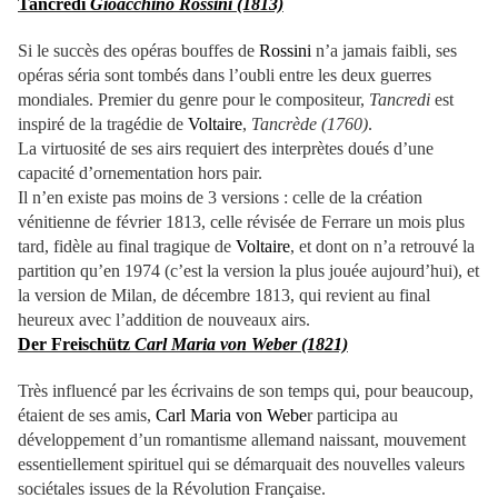
Tancredi
Gioacchino Rossini (1813)
Si le succès des opéras bouffes de
Rossini
n’a jamais faibli, ses
opéras séria sont tombés dans l’oubli entre les deux guerres
mondiales. Premier du genre pour le compositeur,
Tancredi
est
inspiré de la tragédie de
Voltaire
,
Tancrède (1760)
.
La virtuosité de ses airs requiert des interprètes doués d’une
capacité d’ornementation hors pair.
Il n’en existe pas moins de 3 versions : celle de la création
vénitienne de février 1813, celle révisée de Ferrare un mois plus
tard, fidèle au final tragique de
Voltaire
, et dont on n’a retrouvé la
partition qu’en 1974 (c’est la version la plus jouée aujourd’hui), et
la version de Milan, de décembre 1813, qui revient au final
heureux avec l’addition de nouveaux airs.
Der Freischütz
Carl Maria von Weber (1821)
Très influencé par les écrivains de son temps qui, pour beaucoup,
étaient de ses amis,
Carl Maria von Webe
r participa au
développement d’un romantisme allemand naissant, mouvement
essentiellement spirituel qui se démarquait des nouvelles valeurs
sociétales issues de la Révolution Française.