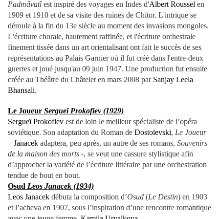
Padmâvatî
est inspiré des voyages en Indes d'
Albert Roussel
en
1909 et 1910 et de sa visite des ruines de Chitor. L'intrique se
déroule à la fin du 13e siècle au moment des invasions mongoles.
L'écriture chorale, hautement raffinée, et l'écriture orchestrale
finement tissée dans un art orientalisant ont fait le succès de ses
représentations au Palais Garnier où il fut créé dans l'entre-deux
guerres et joué jusqu'au 09 juin 1947. Une production fut ensuite
créée au Théâtre du Châtelet en mars 2008 par
Sanjay Leela
Bhansali
.
Le Joueur
Sergueï Prokofiev (1929)
Sergueï Prokofiev
est de loin le meilleur spécialiste de l’opéra
soviétique. Son adaptation du Roman de
Dostoïevski
,
Le Joueur
–
Janacek
adaptera, peu après, un autre de ses romans,
Souvenirs
de la maison des morts
-, se veut une cassure stylistique afin
d’approcher la variété de l’écriture littéraire par une orchestration
tendue de bout en bout.
Osud
Leos Janacek (1934)
Leos Janacek
débuta la composition d’
Osud
(
Le Destin
) en 1903
et l’acheva en 1907, sous l’inspiration d’une rencontre romantique
avec une jeune femme,
Kamila Urvalkova
.