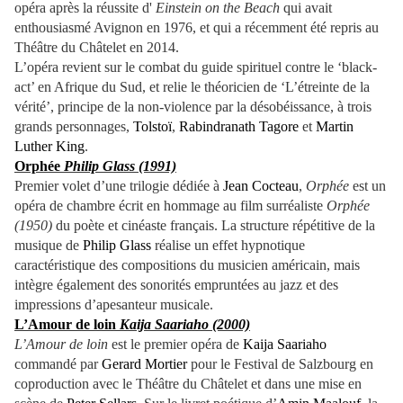
opéra après la réussite d'
Einstein on the Beach
qui avait
enthousiasmé Avignon en 1976, et qui a récemment été repris au
Théâtre du Châtelet en 2014.
L’opéra revient sur le combat du guide spirituel contre le ‘black-
act’ en Afrique du Sud, et relie le théoricien de ‘L’étreinte de la
vérité’, principe de la non-violence par la désobéissance, à trois
grands personnages,
Tolstoï
,
Rabindranath Tagore
et
Martin
Luther King
.
Orphée
Philip Glass (1991)
Premier volet d’une trilogie dédiée à
Jean Cocteau
,
Orphée
est un
opéra de chambre écrit en hommage au film surréaliste
Orphée
(1950)
du poète et cinéaste français. La structure répétitive de la
musique de
Philip Glass
réalise un effet hypnotique
caractéristique des compositions du musicien américain, mais
intègre également des sonorités empruntées au jazz et des
impressions d’apesanteur musicale.
L’Amour de loin
Kaija Saariaho (2000)
L’Amour de loin
est le premier opéra de
Kaija Saariaho
commandé par
Gerard Mortier
pour le Festival de Salzbourg en
coproduction avec le Théâtre du Châtelet et dans une mise en