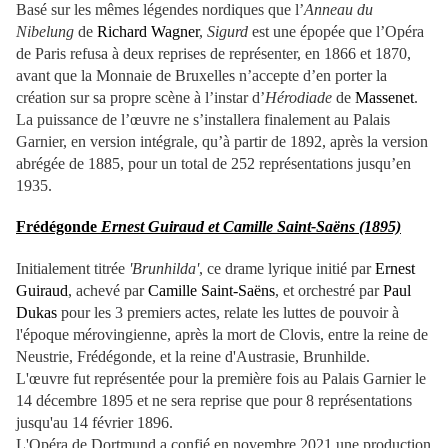
Basé sur les mêmes légendes nordiques que l’
Anneau du
Nibelung
de
Richard Wagner
,
Sigurd
est une épopée que
l’Opéra
de Paris refusa à deux reprises de représenter, en 1866 et 1870,
avant que la Monnaie de Bruxelles n’accepte d’en porter la
création sur sa propre scène à l’instar d’
Hérodiade
de
Massenet
.
La puissance de l’œuvre ne s’installera finalement au Palais
Garnier, en version intégrale, qu’à partir de 1892, après la version
abrégée de 1885, pour un total de 252 représentations jusqu’en
1935.
Frédégonde
Ernest Guiraud et Camille Saint-Saëns (1895)
Initialement titrée
'Brunhilda'
, ce drame lyrique initié par
Ernest
Guiraud
, achevé par
Camille Saint-Saëns
, et orchestré par
Paul
Dukas
pour les 3 premiers actes, relate les luttes de pouvoir à
l'époque mérovingienne, après la mort de Clovis, entre la reine de
Neustrie, Frédégonde, et la reine d'Austrasie, Brunhilde.
L'œuvre fut représentée pour la première fois au Palais Garnier le
14 décembre 1895 et ne sera reprise que pour 8 représentations
jusqu'au 14 février 1896.
L'Opéra de Dortmund a confié en novembre 2021 une production