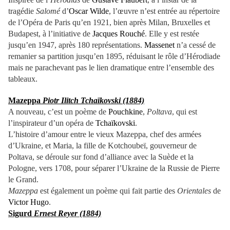
tragédie
Salomé
d’
Oscar Wilde
, l’œuvre n’est entrée au répertoire
de l’Opéra de Paris qu’en 1921, bien après Milan, Bruxelles et
Budapest, à l’initiative de
Jacques Rouché
. Elle y est restée
jusqu’en 1947, après 180 représentations.
Massenet
n’a cessé de
remanier sa partition jusqu’en 1895, réduisant le rôle d’Hérodiade
mais ne parachevant pas le lien dramatique entre l’ensemble des
tableaux.
Mazeppa
Piotr Ilitch Tchaïkovski (1884)
A nouveau, c’est un poème de
Pouchkine
,
Poltava
, qui est
l’inspirateur d’un opéra de
Tchaïkovski
.
L’histoire d’amour entre le vieux Mazeppa, chef des armées
d’Ukraine, et Maria, la fille de Kotchoubeï, gouverneur de
Poltava, se déroule sur fond d’alliance avec la Suède et la
Pologne, vers 1708, pour séparer l’Ukraine de la Russie de Pierre
le Grand.
Mazeppa
est également un poème qui fait partie des
Orientales
de
Victor Hugo
.
Sigurd
Ernest Reyer (1884)