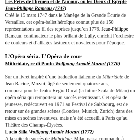
Les Fêtes de l'hymen et de l'amour, ou les Dieux d’Egypte
Jean-Philippe Rameau (1747)
Créé le 15 mars 1747 dans le Manège de la Grande Écurie de
Versailles, cet opéra-ballet héroïque connut plus de 150
représentations au fil des reprises jusqu’en 1776.
Jean-Philippe
Rameau
, continuateur le plus brillant de
Lully
, enrichit l’orchestre
de couleurs et d’alliages fastueux et novateurs pour l’époque.
L’Opéra séria. L’Opéra de cour
Mithridate, re di Ponto
Wolfgang Amadé Mozart (1770)
Sur un livret inspiré d’une traduction italienne du
Mithridate
de
Jean Racine
,
Mozart
, âgé de seulement quatorze ans,
composa pour le Teatro Regio Ducal (la future Scala de Milan) un
opéra séria qui remportera un succès retentissant. Cet opéra de
jeunesse, redécouvert en 1971 au Festival de Salzbourg, est de
retour sur de grandes scènes (Londres, Munich, Zurich) dans des
mises en scènes inventives, mais n’a été accueilli à Paris qu’au
Théâtre des Champs-Élysées.
Lucio Silla
Wolfgang Amadé Mozart (1772)
A la suite du succès de
Mithridate
, Milan passa commande à