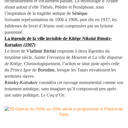
orchestralement et vocalement parlant. La mythologie d’Ariane
réunit autour d’elle Thésée, Phèdre et Perséphone, sous
l’inspiration de la tragédie antique de
Sénèque
.
Soixante représentations de 1906 à 1908, puis dix en 1937, les
faiblesses du livret d’
Ariane
sont compensées par un lyrisme
passionné.
La légende de la ville invisible de Kitège
Nikolaï Rimsky-
Korsakov (1907)
Le livret de
Vladimir Bielski
emprunte à deux légendes du
treizième siècle,
Sainte Frevoniya de Mourom
et
La ville disparue
de Kitège
. Chronologiquement, l’action se situe juste après celle
du
Prince Igor
de
Borodine
, lorsque les Tatars envahissent les
territoires slaves.
Rimsky-Korsakov
considéra cet ouvrage monumental comme son
testament artistique, sans imaginer qu’il composerait peu après
une satire politique,
Le Coq d’Or.