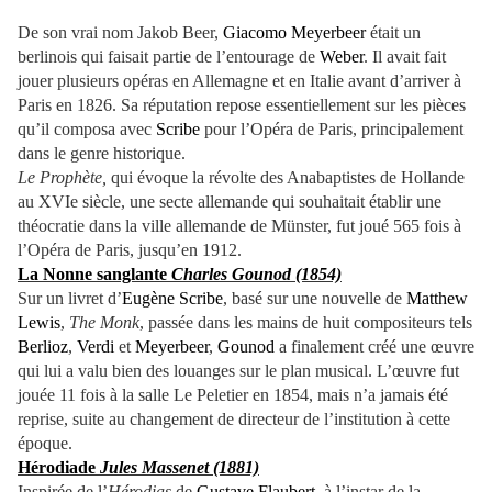
De son vrai nom Jakob Beer,
Giacomo Meyerbeer
était un
berlinois qui faisait partie de l’entourage de
Weber
. Il avait fait
jouer plusieurs opéras en Allemagne et en Italie avant d’arriver à
Paris en 1826. Sa réputation repose essentiellement sur les pièces
qu’il composa avec
Scribe
pour l’Opéra de Paris, principalement
dans le genre historique.
Le Prophète,
qui évoque la révolte des Anabaptistes de Hollande
au XVIe siècle, une secte allemande qui souhaitait établir une
théocratie dans la ville allemande de Münster, fut joué 565 fois à
l’Opéra de Paris, jusqu’en 1912.
La Nonne sanglante
Charles Gounod (1854)
Sur un livret d’
Eugène Scribe
, basé sur une nouvelle de
Matthew
Lewis
,
The Monk
, passée dans les mains de huit compositeurs tels
Berlioz
,
Verdi
et
Meyerbeer
,
Gounod
a finalement créé une œuvre
qui lui a valu bien des louanges sur le plan musical. L’œuvre fut
jouée 11 fois à la salle Le Peletier en 1854, mais n’a jamais été
reprise, suite au changement de directeur de l’institution à cette
époque.
Hérodiade
Jules Massenet (1881)
Inspirée de l’
Hérodias
de
Gustave Flaubert
, à l’instar de la