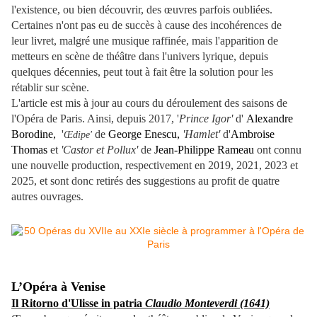
l'existence, ou bien découvrir, des œuvres parfois oubliées.
Certaines n'ont pas eu de succès à cause des incohérences de
leur livret, malgré une musique raffinée, mais l'apparition de
metteurs en scène de théâtre dans l'univers lyrique, depuis
quelques décennies, peut tout à fait être la solution pour les
rétablir sur scène.
L'article est mis à jour au cours du déroulement des saisons de
l'Opéra de Paris. Ainsi, depuis 2017, '
Prince Igor'
d'
Alexandre
Borodine,
'
de
George Enescu,
'Hamlet'
d'
Ambroise
Œdipe'
Thomas
et
'Castor et Pollux'
de
Jean-Philippe Rameau
ont connu
une nouvelle production, respectivement en 2019, 2021, 2023 et
2025, et sont donc retirés des suggestions au profit de quatre
autres ouvrages.
L’Opéra à Venise
Il Ritorno d'Ulisse in patria
Claudio Monteverdi (1641)