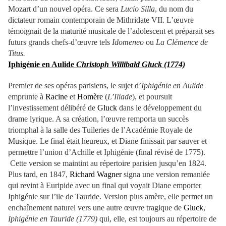
Mozart d’un nouvel opéra. Ce sera
Lucio Silla
, du nom du
dictateur romain contemporain de Mithridate VII. L’œuvre
témoignait de la maturité musicale de l’adolescent et préparait ses
futurs grands chefs-d’œuvre tels
Idomeneo
ou
La Clémence de
Titus.
Iphigénie en Aulide
Christoph Willibald Gluck (1774)
Premier de ses opéras parisiens, le sujet d’
Iphigénie en Aulide
emprunte à
Racine
et
Homère
(
L’Iliade
), et poursuit
l’investissement délibéré de
Gluck
dans le développement du
drame lyrique. A sa création, l’œuvre remporta un succès
triomphal à la salle des Tuileries de l’Académie Royale de
Musique. Le final était heureux, et Diane finissait par sauver et
permettre l’union d’Achille et Iphigénie (final révisé de 1775).
Cette version se maintint au répertoire parisien jusqu’en 1824.
Plus tard, en 1847,
Richard Wagner
signa une version remaniée
qui revint à Euripide avec un final qui voyait Diane emporter
Iphigénie sur l’ile de Tauride. Version plus amère, elle permet un
enchaînement naturel vers une autre œuvre tragique de
Gluck
,
Iphigénie en Tauride (1779)
qui, elle, est toujours au répertoire de