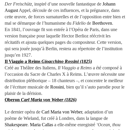
Der Freischütz,
inspiré d’une nouvelle fantastique de
Johann
August
Appel, découle de ces influences, et la prégnance, dans
cette œuvre, de forces surnaturelles et de l’opposition entre bien et
mal se démarque de l’humanisme du
Fidelio
de
Beethoven
.
En 1841, l’ouvrage fit son entrée à l’Opéra de Paris, dans une
version française pour laquelle Hector Berlioz réécrivit les
récitatifs et ajouta quelques pages du compositeur.
Cette version,
qui sera jouée jusqu’à Berlin, restera au répertoire de l’institution
jusqu’en 1927.
Il Viaggio a Reims
Gioacchino Rossini (1825)
Créé au Théâtre des Italiens,
Il Viaggio a Reims
a été composé à
l’occasion du Sacre de Charles X à Reims. L’œuvre nécessite une
distribution pléthorique – 18 chanteurs –, et concentre le meilleur
de l’écriture musicale de
Rossini
, bien qu’il s’auto parodie pour le
plaisir de la dérision.
Oberon
Carl Maria von Weber (1826)
Le dernier opéra de
Carl Maria von Weber
, adaptation d’un
poème de Wieland, fut créé à Londres, dans la langue de
Shakespeare
.
Maria Callas
a elle-même enregistré
‘Ocean, thou