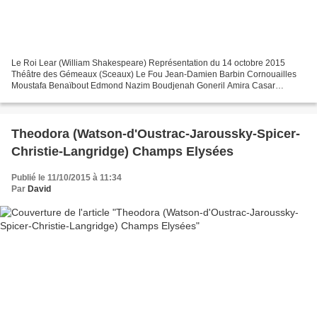
Le Roi Lear (William Shakespeare) Représentation du 14 octobre 2015
Théâtre des Gémeaux (Sceaux) Le Fou Jean-Damien Barbin Cornouailles
Moustafa Benaïbout Edmond Nazim Boudjenah Goneril Amira Casar
Régane Céline Chéenne Kent Eddie Chignara Edgar Matthieu...
Theodora (Watson-d'Oustrac-Jaroussky-Spicer-
Christie-Langridge) Champs Elysées
Publié le 11/10/2015 à 11:34
Par
David