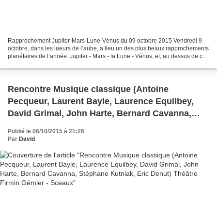
Rapprochement Jupiter-Mars-Lune-Vénus du 09 octobre 2015 Vendredi 9
octobre, dans les lueurs de l’aube, a lieu un des plus beaux rapprochements
planétaires de l’année. Jupiter - Mars - la Lune - Vénus, et, au dessus de cet
ensemble, Régulus. Heure 7h12....
Rencontre Musique classique (Antoine
Pecqueur, Laurent Bayle, Laurence Equilbey,
David Grimal, John Harte, Bernard Cavanna,
Stéphane Kutniak, Eric Denut) Théâtre Firmin
Publié le 06/10/2015 à 21:26
Gémier - Sceaux
Par
David