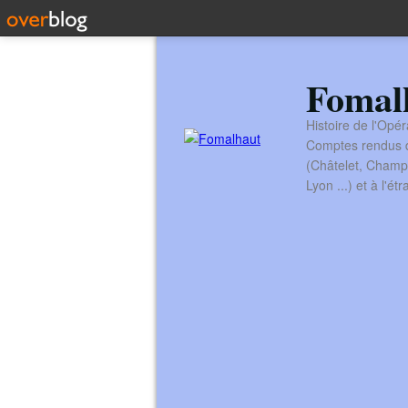
Fomal
Histoire de l'Opér
Comptes rendus de
(Châtelet, Champ
Lyon ...) et à l'é