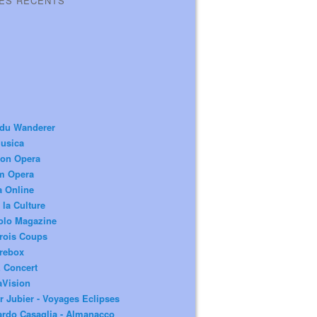
LES RÉCENTS
 du Wanderer
usica
ion Opera
m Opera
a Online
 la Culture
olo Magazine
rois Coups
rebox
 Concert
aVision
r Jubier - Voyages Eclipses
rdo Casaglia - Almanacco