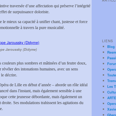
ARTIC
intive traversée d’une affectation qui préserve l’intégrité
effet de surpuissance doloriste.
e le mieux sa capacité à unifier chant, justesse et force
motionnelle à travers la pure musicalité.
LIENS
Blog
ppe Jaroussky (Didyme)
Resm
Pass
s couleurs plus sombres et mâtinées d’un feutre doux,
Foru
ur révéler des intonations humaines, avec un sens
Oper
Toute
 le décrire.
Trem
Opéra de Lille en début d’année – aborde un rôle idéal
Les T
 ancré dans l'instant, mais également sensible à une
Cultu
que cette jeunesse débordante, mais également un
ARTE
t droite. Ses modulations trahissent les agitations du
Oper
e.
Xavie
Ghera