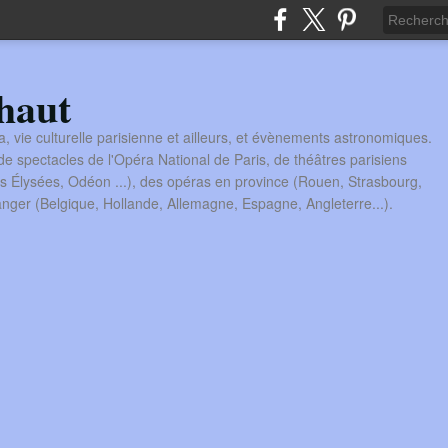
haut
a, vie culturelle parisienne et ailleurs, et évènements astronomiques.
 spectacles de l'Opéra National de Paris, de théâtres parisiens
s Élysées, Odéon ...), des opéras en province (Rouen, Strasbourg,
tranger (Belgique, Hollande, Allemagne, Espagne, Angleterre...).