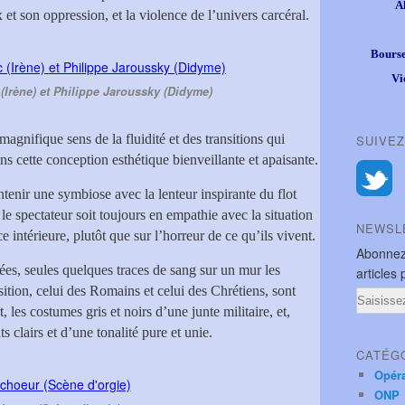
A
x et son oppression, et la violence de l’univers carcéral.
Bourse
Vi
(Irène) et Philippe Jaroussky (Didyme)
agnifique sens de la fluidité et des transitions qui
SUIVEZ
s cette conception esthétique bienveillante et apaisante.
intenir une symbiose avec la lenteur inspirante du flot
 le spectateur soit toujours en empathie avec la situation
NEWSL
 intérieure, plutôt que sur l’horreur de ce qu’ils vivent.
Abonnez
ées, seules quelques traces de sang sur un mur les
articles 
tion, celui des Romains et celui des Chrétiens, sont
Email
, les costumes gris et noirs d’une junte militaire, et,
s clairs et d’une tonalité pure et unie.
CATÉG
Opér
ONP