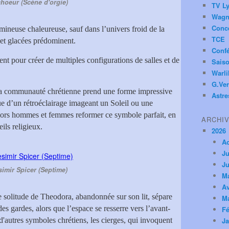
choeur (Scène d'orgie)
TV Ly
Wagn
Conc
ineuse chaleureuse, sauf dans l’univers froid de la
TCE
 et glacées prédominent.
Conf
nt pour créer de multiples configurations de salles et de
Saiso
Warl
G.Ver
e la communauté chrétienne prend une forme impressive
Astre
ue d’un rétroéclairage imageant un Soleil ou une
alors hommes et femmes reformer ce symbole parfait, en
ARCHI
ils religieux.
2026
A
Ju
Ju
simir Spicer (Septime)
M
Av
e solitude de Theodora, abandonnée sur son lit, sépare
M
 des gardes, alors que l’espace se resserre vers l’avant-
Fé
d'autres symboles chrétiens, les cierges, qui invoquent
Ja