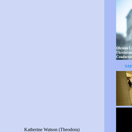
SAI
tson (Theodora)