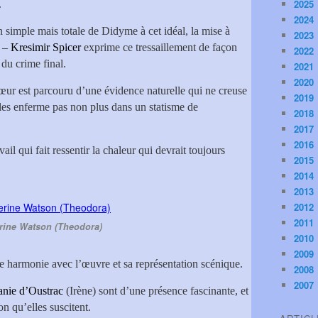
2025
.
2024
n simple mais totale de Didyme à cet idéal, la mise à
2023
n –
Kresimir Spicer
exprime ce tressaillement de façon
2022
 du crime final.
2021
2020
œur est parcouru d’une évidence naturelle qui ne creuse
2019
e les enferme pas non plus dans un statisme de
2018
2017
2016
vail qui fait ressentir la chaleur qui devrait toujours
2015
2014
2013
2012
2011
rine Watson (Theodora)
2010
2009
le harmonie avec l’œuvre et sa représentation scénique.
2008
2007
anie d’Oustrac
(Irène) sont d’une présence fascinante, et
on qu’elles suscitent.