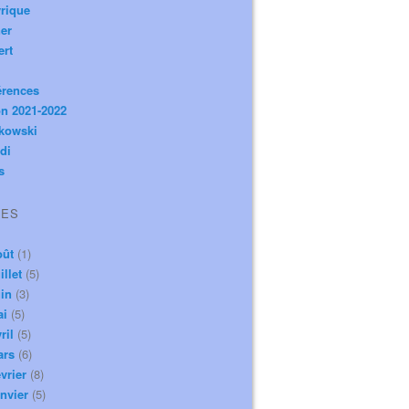
rique
er
ert
érences
n 2021-2022
ikowski
di
s
VES
oût
(1)
illet
(5)
in
(3)
ai
(5)
ril
(5)
ars
(6)
vrier
(8)
nvier
(5)