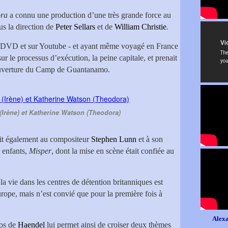
ora
a connu une production d’une très grande force au
us la direction de
Peter Sellars
et de
William Christie
.
en DVD et sur Youtube - et ayant même voyagé en France
sur le processus d’exécution, la peine capitale, et prenait
’ouverture du Camp de Guantanamo.
(Irène) et Katherine Watson (Theodora)
it également au compositeur
Stephen Lunn
et à son
 enfants,
Misper
, dont la mise en scène était confiée au
 la vie dans les centres de détention britanniques est
urope, mais n’est convié que pour la première fois à
Alexa
ios de
Haendel
lui permet ainsi de croiser deux thèmes