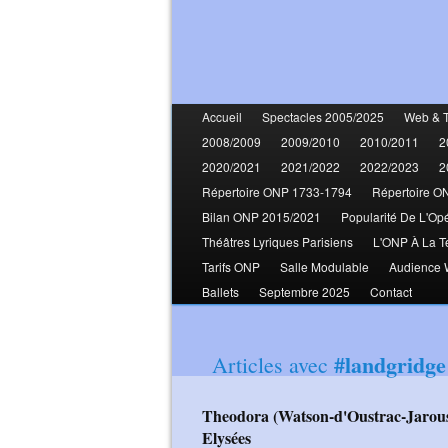
Accueil
Spectacles 2005/2025
Web & 
2008/2009
2009/2010
2010/2011
2
2020/2021
2021/2022
2022/2023
2
Répertoire ONP 1733-1794
Répertoire O
Bilan ONP 2015/2021
Popularité De L'Op
Théâtres Lyriques Parisiens
L'ONP À La T
Tarifs ONP
Salle Modulable
Audience
Ballets
Septembre 2025
Contact
#landgridge
Articles avec
Theodora (Watson-d'Oustrac-Jaroussky-Spicer-Christie-Langridge) Champs
Elysées