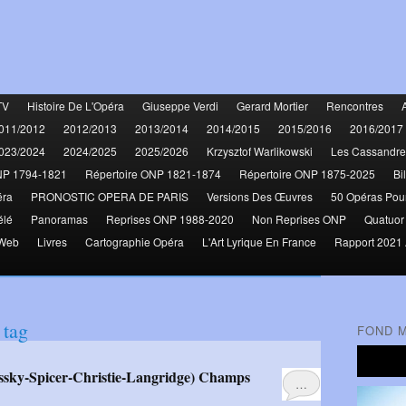
TV
Histoire De L'Opéra
Giuseppe Verdi
Gerard Mortier
Rencontres
011/2012
2012/2013
2013/2014
2014/2015
2015/2016
2016/2017
023/2024
2024/2025
2025/2026
Krzysztof Warlikowski
Les Cassandre
NP 1794-1821
Répertoire ONP 1821-1874
Répertoire ONP 1875-2025
Bi
éra
PRONOSTIC OPERA DE PARIS
Versions Des Œuvres
50 Opéras Pou
élé
Panoramas
Reprises ONP 1988-2020
Non Reprises ONP
Quatuor
 Web
Livres
Cartographie Opéra
L'Art Lyrique En France
Rapport 2021 
tag
FOND 
…