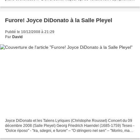
n° 6 en si mineur op. 74 « Pathétique » Vladimir...
Furore! Joyce DiDonato à la Salle Pleyel
Publié le 10/12/2008 à 21:29
Par
David
Joyce DiDonato et les Talens Lyriques (Christophe Rousset) Concert du 09
décembre 2008 (Salle Pleyel) Georg Friedrich Haendel (1685-1759) Teseo -
"Dolce riposo" - "Ira, sdegni, e furore" – "O stringero nel sen" – "Moriro, ma
vendicata" Imeneo – "Ouverture"...