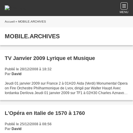
MENU
Accueil
» MOBILE.ARCHIVES
MOBILE.ARCHIVES
TV Janvier 2009 Lyrique et Musique
Publié le 28/12/2008 à 18:32
Par
David
Jeudi 01 janvier 2009 sur France 2 à 01H20 Aida (Verdi) Monumental Opera
on Fire Orchestre Philharmonique de Lvov, dirigé par Walter Haupt Avec
Iordanka Derilova Jeudi 01 janvier 2009 sur TF1 à 02H30 Charles Aznavour
et ses amis Enregistré à l’Opéra Garnier...
L'Opéra en Italie de 1570 à 1760
Publié le 25/12/2008 à 08:56
Par
David