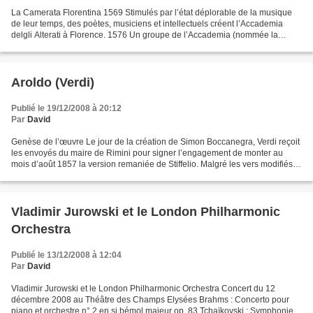
La Camerata Florentina 1569 Stimulés par l’état déplorable de la musique
de leur temps, des poètes, musiciens et intellectuels créent l’Accademia
delgli Alterati à Florence. 1576 Un groupe de l’Accademia (nommée la
Camerata Florentina) se réunit pour...
Aroldo (Verdi)
Publié le 19/12/2008 à 20:12
Par
David
Genèse de l’œuvre Le jour de la création de Simon Boccanegra, Verdi reçoit
les envoyés du maire de Rimini pour signer l’engagement de monter au
mois d’août 1857 la version remaniée de Stiffelio. Malgré les vers modifiés
par Piave, le troisième acte divisé...
Vladimir Jurowski et le London Philharmonic
Orchestra
Publié le 13/12/2008 à 12:04
Par
David
Vladimir Jurowski et le London Philharmonic Orchestra Concert du 12
décembre 2008 au Théâtre des Champs Elysées Brahms : Concerto pour
piano et orchestre n° 2 en si bémol majeur op. 83 Tchaïkovski : Symphonie