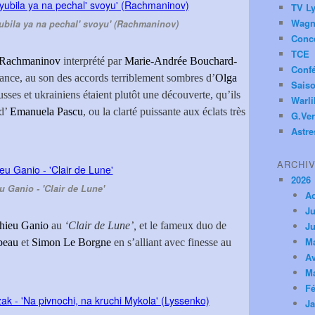
TV Ly
Wagn
ubila ya na pechal' svoyu' (Rachmaninov)
Conc
TCE
Rachmaninov
interprété par
Marie-Andrée Bouchard-
Conf
rance, au son des accords terriblement sombres d’
Olga
Saiso
 russes et ukrainiens étaient plutôt une découverte, qu’ils
Warl
 d’
Emanuela Pascu
, ou la clarté puissante aux éclats très
G.Ver
Astre
ARCHI
2026
u Ganio - 'Clair de Lune'
A
Ju
hieu Ganio
au
‘Clair de Lune’,
et le fameux duo de
Ju
M
beau
et
Simon Le Borgne
en s’alliant avec finesse au
Av
M
Fé
Ja