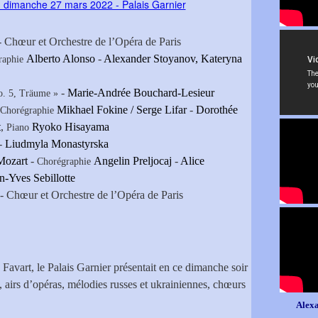
 Chœur et Orchestre de l’Opéra de Paris
Alberto Alonso
-
Alexander Stoyanov, Kateryna
raphie
-
Marie-Andrée Bouchard-Lesieur
. 5, Träume »
Mikhael Fokine / Serge Lifar
-
Dorothée
Chorégraphie
t
,
Ryoko Hisayama
Piano
-
Liudmyla Monastyrska
Mozart
-
Angelin Preljocaj
-
Alice
Chorégraphie
n-Yves Sebillotte
- Chœur et Orchestre de l’Opéra de Paris
 Favart, le Palais Garnier présentait en ce dimanche soir
 airs d’opéras, mélodies russes et ukrainiennes, chœurs
Alexa