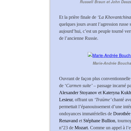
Russell Braun et John Dasza
Et la prière finale de
‘La Khovantchina
quelques jours avant l’agression russe
aujourd’hui, c’est un peuple tourné vers 
de l’ancienne Russie.
Marie-Andrée Bouchar
Ouvrant de façon plus conventionnelle
de ‘
Carmen suite’
– passage incarné pa
Alexander Stoyanov et Kateryna Kukh
Lesieur
, offrant un
‘Traüme’
chanté ave
permettait l’épanouissement d’une intér
ondoyances immatérielles de
Dorothée
Renavand
et
Stéphane Bullion
, tourno
n°23 de
Mozart
. Comme un appel à l’es