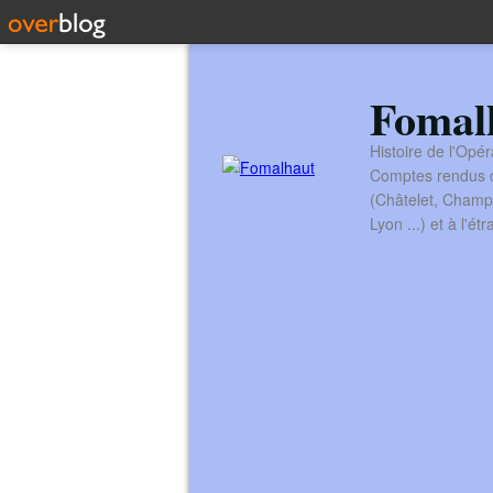
Fomal
Histoire de l'Opér
Comptes rendus de
(Châtelet, Champ
Lyon ...) et à l'é