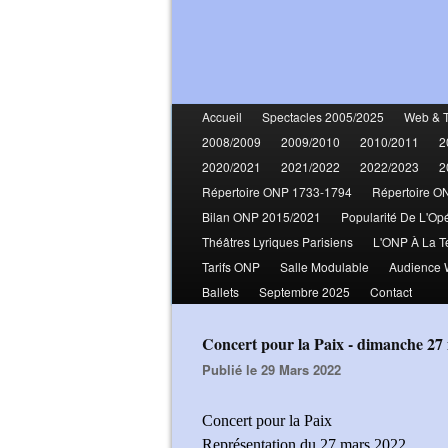
Accueil
Spectacles 2005/2025
Web & 
2008/2009
2009/2010
2010/2011
2
2020/2021
2021/2022
2022/2023
2
Répertoire ONP 1733-1794
Répertoire O
Bilan ONP 2015/2021
Popularité De L'Op
Théâtres Lyriques Parisiens
L'ONP À La T
Tarifs ONP
Salle Modulable
Audience
Ballets
Septembre 2025
Contact
Concert pour la Paix - dimanche 27
Publié le 29 Mars 2022
Concert pour la Paix
Représentation du 27 mars 2022