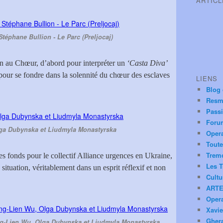
ARTIC
téphane Bullion - Le Parc (Preljocaj)
fin au Chœur, d’abord pour interpréter un
‘Casta Diva’
s pour se fondre dans la solennité du chœur des esclaves
LIENS
Blog
Resm
Pass
Foru
lga Dubynska et Liudmyla Monastyrska
Oper
Toute
Trem
des fonds pour le collectif Alliance urgences en Ukraine,
Les T
 situation, véritablement dans un esprit réflexif et non
Cultu
ARTE
Oper
Xavie
Ghera
ing-Lien Wu, Olga Dubynska et Liudmyla Monastyrska