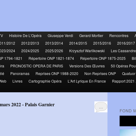
TV
Histoire De L'Opéra
Giuseppe Verdi
Gerard Mortier
Rencontres
011/2012
2012/2013
2013/2014
2014/2015
2015/2016
2016/2017
023/2024
2024/2025
2025/2026
Krzysztof Warlikowski
Les Cassandre
NP 1794-1821
Répertoire ONP 1821-1874
Répertoire ONP 1875-2025
Bi
éra
PRONOSTIC OPERA DE PARIS
Versions Des Œuvres
50 Opéras Pou
élé
Panoramas
Reprises ONP 1988-2020
Non Reprises ONP
Quatuor
 Web
Livres
Cartographie Opéra
L'Art Lyrique En France
Rapport 2021 
 mars 2022 - Palais Garnier
…
FOND 