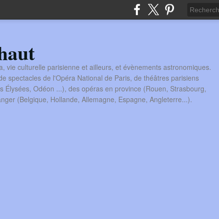
haut
a, vie culturelle parisienne et ailleurs, et évènements astronomiques.
 spectacles de l'Opéra National de Paris, de théâtres parisiens
s Élysées, Odéon ...), des opéras en province (Rouen, Strasbourg,
tranger (Belgique, Hollande, Allemagne, Espagne, Angleterre...).