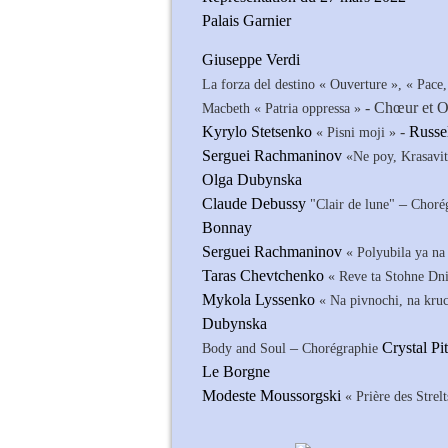
Palais Garnier
Giuseppe Verdi
La forza del destino « Ouverture », « Pac
- Chœur et Or
Macbeth « Patria oppressa »
Kyrylo Stetsenko
-
Russe
« Pisni moji »
Serguei Rachmaninov
«Ne poy, Krasavit
Olga Dubynska
Claude Debussy
–
"Clair de lune"
Choré
Bonnay
Serguei Rachmaninov
« Polyubila ya na
Taras Chevtchenko
« Reve ta Stohne Dni
Mykola Lyssenko
« Na pivnochi, na kruc
Dubynska
–
Crystal Pi
Body and Soul
Chorégraphie
Le Borgne
Modeste Moussorgski
« Prière des Strel