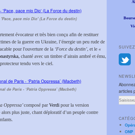
A
Bourse
'Pace, pace mio Dio' (La Force du destin)
Vi
rtement évocateur et très bien conçu afin de restituer
ictimes de la guerre en Ukraine, l’énergie un peu rude de
SUIVEZ
acable pour l'ouverture de la
‘Force du destin’
, et le
«
nastyrska,
chanté avec un timbre d’airain ambré et ému,
rotecteur tendu vers le ciel.
NEWSL
Abonnez
al de Paris - ‘Patria Oppressa’ (Macbeth)
articles 
Email
ia Oppressa’
composé par
Verdi
pour la version
 alors plus juste, chant déploratif d’un peuple contre
CATÉG
nfants.
Opér
ONP