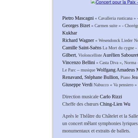
Pietro Mascagni
-
« Cavalleria rusticana »
Georges Bizet
-
« Carmen suite »
Chorég
Kukhar
Richard Wagner
« Wesendonck Lieder No
Camille Saint-Saëns
-
La Mort du cygne
Gilbert
,
Aurélien Saboure
Violoncelliste
Vincenzo Bellini
,
« Casta Diva »
Norma
–
Wolfgang Amadeus 
Le Parc
musique
Renavand, Stéphane Bullion,
Jea
Piano
Giuseppe Verdi
Nabucco « Va pensiero »
Direction musicale
Carlo Rizzi
Cheffe des chœurs
Ching-Lien Wu
Après le Théâtre du Châtelet et la Salle
un concert mêlant symphonies lyriques,
monumentaux et extraits de ballets.