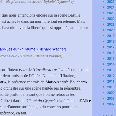
2025
k - 'Na pivnochi, na kruchi Mykola' (Lyssenko)
2024
2023
’
que nous entendions encore sur la scène Bastille
2022
 s’est achevée dans un murmure tout en retenue. Mais
2021
l’avenir et vers la liberté qui est opprimé par le retour
2020
2019
2018
2017
2016
d-Lesieur - ‘Traüme’ (Richard Wagner)
2015
2014
 sur l’intermezzo de
‘Cavalleria rusticana’
et un extrait
2013
2012
r deux artistes de l’Opéra National d’Ukraine,
2011
ar -
, la présence centrale de
Marie-Andrée Bouchard-
2010
c orchestre sur une scène hantée par la pénombre,
2009
iorité profonde, avant que l’on ne retrouva les
2008
 Gilbert
dans le
‘Chant du Cygne’
et la fraîcheur d’
Alice
2007
yant d’amour sur l’adagio du concerto pour piano
pérance, en fait.