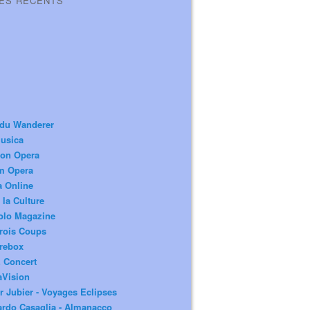
LES RÉCENTS
 du Wanderer
usica
ion Opera
m Opera
a Online
 la Culture
olo Magazine
rois Coups
rebox
 Concert
aVision
r Jubier - Voyages Eclipses
rdo Casaglia - Almanacco