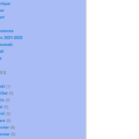
rique
er
ert
érences
n 2021-2022
ikowski
di
s
VES
oût
(1)
illet
(5)
in
(3)
ai
(5)
ril
(5)
ars
(6)
vrier
(8)
nvier
(5)