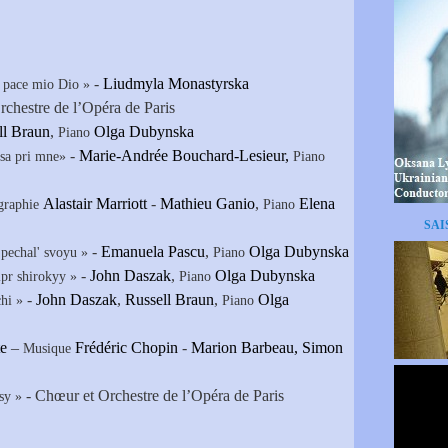
-
Liudmyla Monastyrska
e, pace mio Dio »
chestre de l’Opéra de Paris
ll Braun
,
Olga Dubynska
Piano
-
Marie-Andrée Bouchard-Lesieur,
sa pri mne»
Piano
Alastair Marriott
-
Mathieu Ganio
,
Elena
graphie
Piano
SAI
-
Emanuela Pascu
,
Olga Dubynska
 pechal' svoyu »
Piano
-
John Daszak
,
Olga Dubynska
pr shirokyy »
Piano
-
John Daszak
,
Russell Braun
,
Olga
hi »
Piano
te
–
Frédéric Chopin
-
Marion Barbeau, Simon
Musique
- Chœur et Orchestre de l’Opéra de Paris
tsy »