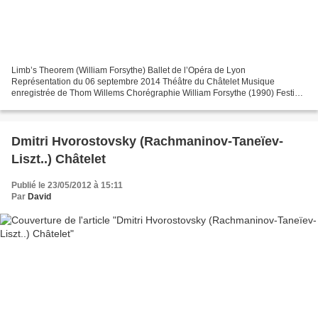
Limb’s Theorem (William Forsythe) Ballet de l’Opéra de Lyon
Représentation du 06 septembre 2014 Théâtre du Châtelet Musique
enregistrée de Thom Willems Chorégraphie William Forsythe (1990) Festival
d’Automne à Paris "Enemy in the figure" L’ouverture du...
Dmitri Hvorostovsky (Rachmaninov-Taneïev-
Liszt..) Châtelet
Publié le 23/05/2012 à 15:11
Par
David