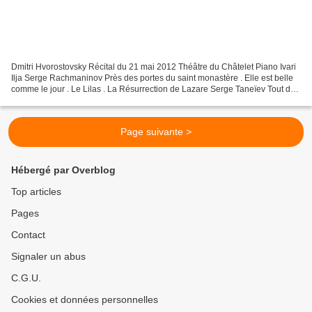
Dmitri Hvorostovsky Récital du 21 mai 2012 Théâtre du Châtelet Piano Ivari
Ilja Serge Rachmaninov Près des portes du saint monastère . Elle est belle
comme le jour . Le Lilas . La Résurrection de Lazare Serge Taneïev Tout dort
. Menuet . Non, ce n'est...
Page suivante >
Hébergé par Overblog
Top articles
Pages
Contact
Signaler un abus
C.G.U.
Cookies et données personnelles