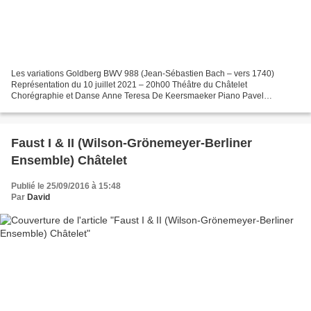
Les variations Goldberg BWV 988 (Jean-Sébastien Bach – vers 1740)
Représentation du 10 juillet 2021 – 20h00 Théâtre du Châtelet
Chorégraphie et Danse Anne Teresa De Keersmaeker Piano Pavel
Kolesnikov Première le 26 août 2020 au Wiener Festwochen Alors...
Faust I & II (Wilson-Grönemeyer-Berliner
Ensemble) Châtelet
Publié le 25/09/2016 à 15:48
Par
David