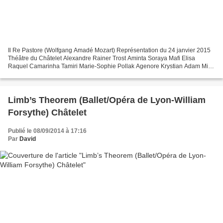
Il Re Pastore (Wolfgang Amadé Mozart) Représentation du 24 janvier 2015
Théâtre du Châtelet Alexandre Rainer Trost Aminta Soraya Mafi Elisa
Raquel Camarinha Tamiri Marie-Sophie Pollak Agenore Krystian Adam Mise
en scène Olivier Fredj Mise en scène et...
Limb’s Theorem (Ballet/Opéra de Lyon-William
Forsythe) Châtelet
Publié le 08/09/2014 à 17:16
Par
David