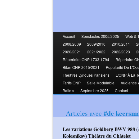
Accueil
Spectacles 2005/2025
Web & 
2008/2009
2009/2010
2010/2011
2
2020/2021
2021/2022
2022/2023
2
Répertoire ONP 1733-1794
Répertoire O
Bilan ONP 2015/2021
Popularité De L'Op
Théâtres Lyriques Parisiens
L'ONP À La T
Tarifs ONP
Salle Modulable
Audience
Ballets
Septembre 2025
Contact
#de keersm
Articles avec
Les variations Goldberg BWV 988 (Anne Teresa De Keersmaeker - Pavel
Kolesnikov) Théâtre du Châtelet