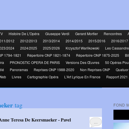
TV
Histoire De L'Opéra
Giuseppe Verdi
Gerard Mortier
Rencontres
011/2012
2012/2013
2013/2014
2014/2015
2015/2016
2016/2017
023/2024
2024/2025
2025/2026
Krzysztof Warlikowski
Les Cassandre
NP 1794-1821
Répertoire ONP 1821-1874
Répertoire ONP 1875-2025
Bi
éra
PRONOSTIC OPERA DE PARIS
Versions Des Œuvres
50 Opéras Pou
élé
Panoramas
Reprises ONP 1988-2020
Non Reprises ONP
Quatuor
 Web
Livres
Cartographie Opéra
L'Art Lyrique En France
Rapport 2021 
aeker
tag
FOND 
…