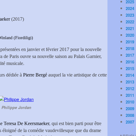
2025
2024
2023
aeker
(2017)
2022
2021
2020
ordiligi)
2019
2018
 présentées en janvier et février 2017 pour la nouvelle
2017
a de Paris ouvre sa nouvelle saison au Palais Garnier,
2016
dité musicale.
2015
eurs dédiée à
Pierre Bergé
auquel la vie artistique de cette
2014
2013
2012
2011
2010
Philippe Jordan
2009
2008
2007
e Teresa De Keersmaeker
, qui est bien parti pour être
fois éloigné de la comédie vaudevillesque que du drame