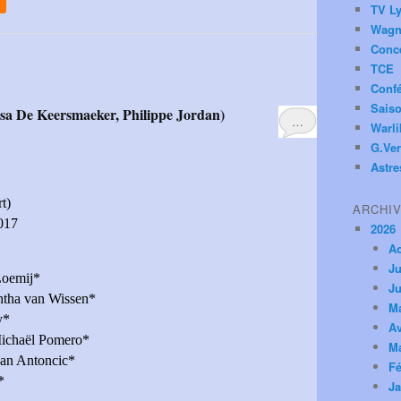
TV Ly
Wagn
Conc
TCE
Conf
Saiso
…
Warl
G.Ver
Astre
t)
ARCHI
2017
2026
A
Ju
Loemij*
Ju
antha van Wissen*
M
y*
Av
Michaël Pomero*
M
jan Antoncic*
Fé
*
Ja