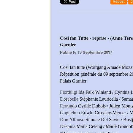
Repost
0
Cosi fan Tutte - reprise - (Anne Teresa De Keersmaeker, Philippe Jordan)
Garnier
Publié le 13 Septembre 2017
Cosi fan tutte (Wolfgang Amadé Mozar
Répétition générale du 09 septembre 
Palais Garnier
Fiordiligi
Ida Falk-Winland / Cynthia 
Dorabella
Stéphanie Lauricella / Sam
Ferrando
Cyrille Dubois / Julien Mont
Guglielmo
Edwin Crossley-Mercer / 
Don Alfonso
Simone Del Savio / Bost
Despina
Maria Celeng / Marie Goudot