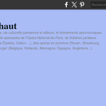
haut
a, vie culturelle parisienne et ailleurs, et évènements astronomiques.
 spectacles de l'Opéra National de Paris, de théâtres parisiens
s Élysées, Odéon ...), des opéras en province (Rouen, Strasbourg,
tranger (Belgique, Hollande, Allemagne, Espagne, Angleterre...).