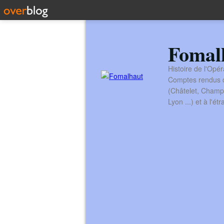
Fomal
Histoire de l'Opér
Comptes rendus de
(Châtelet, Champ
Lyon ...) et à l'é