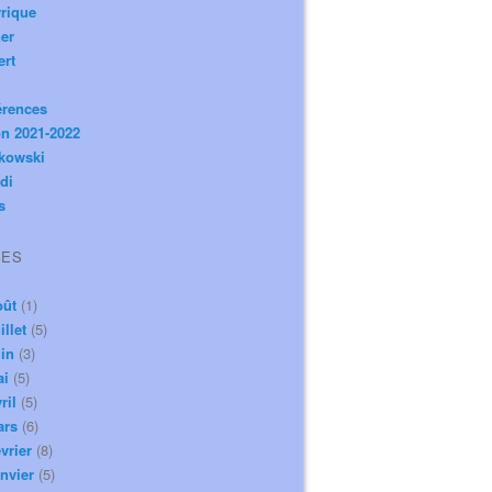
rique
er
ert
érences
n 2021-2022
ikowski
di
s
VES
oût
(1)
illet
(5)
in
(3)
ai
(5)
ril
(5)
ars
(6)
vrier
(8)
nvier
(5)