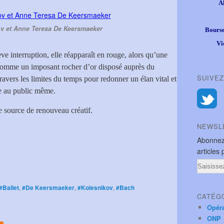
A
ov et Anne Teresa De Keersmaeker
Bourse
Vi
ve interruption, elle réapparaît en rouge, alors qu’une
l, comme un imposant rocher d’or disposé auprès du
SUIVEZ
ravers les limites du temps pour redonner un élan vital et
ve au public même.
source de renouveau créatif.
NEWSL
Abonnez
articles 
Email
#Ballet
,
#De Keersmaeker
,
#Kolesnikov
,
#Bach
CATÉG
Opér
ONP