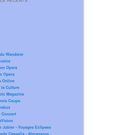
LES RÉCENTS
 du Wanderer
usica
ion Opera
m Opera
a Online
 la Culture
olo Magazine
rois Coups
rebox
 Concert
aVision
r Jubier - Voyages Eclipses
rdo Casaglia - Almanacco