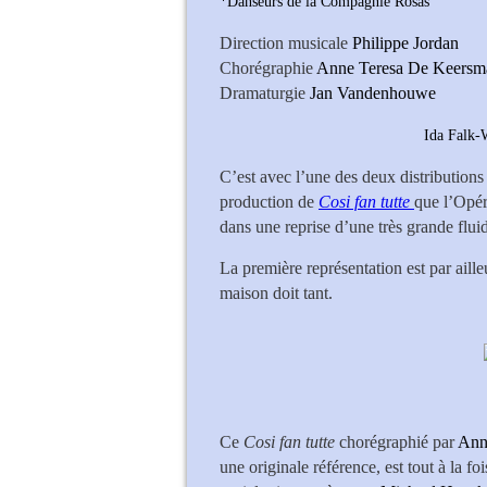
*Danseurs de la Compagnie Rosas
Direction musicale
Philippe Jordan
Chorégraphie
Anne Teresa De Keersm
Dramaturgie
Jan Vandenhouwe
Ida Falk-Winland (Fi
C’est avec l’une des deux distributions
production de
Cosi fan tutte
que l’Opér
dans une reprise d’une très grande flui
La première représentation est par aill
maison doit tant.
Ce
Cosi fan tutte
chorégraphié par
Ann
une originale référence, est tout à la 