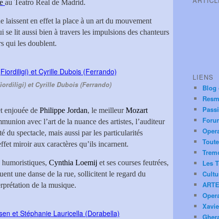
ARTIC
e
au Teatro Real de Madrid.
e laissent en effet la place à un art du mouvement
 se lit aussi bien à travers les impulsions des chanteurs
s qui les doublent.
LIENS
ordiligi) et Cyrille Dubois (Ferrando)
Blog
Resm
Pass
et enjouée de
Philippe Jordan
, le meilleur
Mozart
Foru
munion avec l’art de la nuance des artistes, l’auditeur
Oper
té du spectacle, mais aussi par les particularités
Toute
fet miroir aux caractères qu’ils incarnent.
Trem
 humoristiques,
Cynthia Loemij
et ses courses feutrées,
Les T
Cultu
ent une danse de la rue, sollicitent le regard du
ARTE
erprétation de la musique.
Oper
Xavie
Ghera