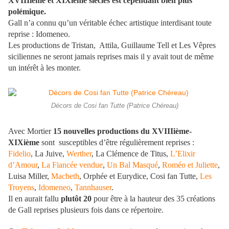
XVIIIième et XIXième siècles est cependant bien plus
polémique.
Gall n’a connu qu’un véritable échec artistique interdisant toute
reprise : Idomeneo.
Les productions de Tristan, Attila, Guillaume Tell et Les Vêpres
siciliennes ne seront jamais reprises mais il y avait tout de même
un intérêt à les monter.
Décors de Cosi fan Tutte (Patrice Chéreau)
Avec Mortier
15 nouvelles productions du XVIIIième-
XIXième
sont susceptibles d’être régulièrement reprises :
Fidelio
, La Juive,
Werther
, La Clémence de Titus,
L’Elixir
d’Amour
,
La Fiancée vendue
,
Un Bal Masqué
,
Roméo et Juliette
,
Luisa Miller,
Macbeth
, Orphée et Eurydice, Cosi fan Tutte,
Les
Troyens
,
Idomeneo
,
Tannhauser
.
Il en aurait fallu
plutôt 20
pour être à la hauteur des 35 créations
de Gall reprises plusieurs fois dans ce répertoire.