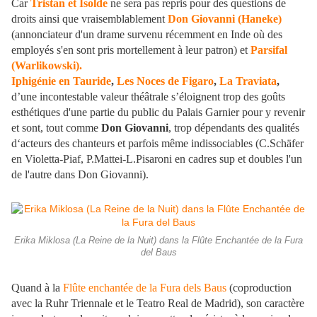
Car
Tristan et Isolde
ne sera pas repris pour des questions de
droits ainsi que vraisemblablement
Don Giovanni (Haneke)
(annonciateur d'un drame survenu récemment en Inde où des
employés s'en sont pris mortellement à leur patron) et
Parsifal
(Warlikowski).
Iphigénie en Tauride
,
Les Noces de Figaro
,
La Traviata
,
d’une incontestable valeur théâtrale s’éloignent trop des goûts
esthétiques d'une partie du public du Palais Garnier pour y revenir
et sont, tout comme
Don Giovanni
, trop dépendants des qualités
d‘acteurs des chanteurs et parfois même indissociables (C.Schäfer
en Violetta-Piaf, P.Mattei-L.Pisaroni en cadres sup et doubles l'un
de l'autre dans Don Giovanni).
Erika Miklosa (La Reine de la Nuit) dans la Flûte Enchantée de la Fura
del Baus
Quand à la
Flûte enchantée de la Fura dels Baus
(coproduction
avec la Ruhr Triennale et le Teatro Real de Madrid), son caractère