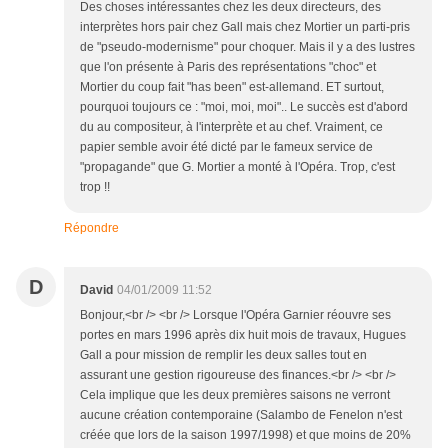
Des choses intéressantes chez les deux directeurs, des
interprètes hors pair chez Gall mais chez Mortier un parti-pris
de "pseudo-modernisme" pour choquer. Mais il y a des lustres
que l'on présente à Paris des représentations "choc" et
Mortier du coup fait "has been" est-allemand. ET surtout,
pourquoi toujours ce : "moi, moi, moi".. Le succès est d'abord
du au compositeur, à l'interprète et au chef. Vraiment, ce
papier semble avoir été dicté par le fameux service de
"propagande" que G. Mortier a monté à l'Opéra. Trop, c'est
trop !!
Répondre
D
David
04/01/2009 11:52
Bonjour,<br /> <br /> Lorsque l'Opéra Garnier réouvre ses
portes en mars 1996 après dix huit mois de travaux, Hugues
Gall a pour mission de remplir les deux salles tout en
assurant une gestion rigoureuse des finances.<br /> <br />
Cela implique que les deux premières saisons ne verront
aucune création contemporaine (Salambo de Fenelon n'est
créée que lors de la saison 1997/1998) et que moins de 20%