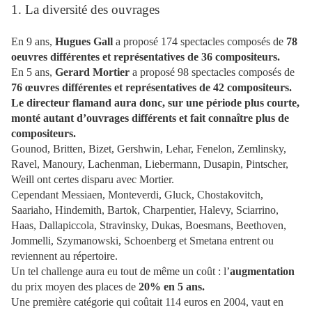
1. La diversité des ouvrages
En 9 ans,
Hugues Gall
a proposé 174 spectacles composés de
78
oeuvres différentes et représentatives de 36 compositeurs.
En 5 ans,
Gerard Mortier
a proposé 98 spectacles composés de
76 œuvres différentes et représentatives de 42 compositeurs.
Le directeur flamand aura donc, sur une période plus courte,
monté autant d’ouvrages différents et fait connaître plus de
compositeurs.
Gounod, Britten, Bizet, Gershwin, Lehar, Fenelon, Zemlinsky,
Ravel, Manoury, Lachenman, Liebermann, Dusapin, Pintscher,
Weill ont certes disparu avec Mortier.
Cependant Messiaen, Monteverdi, Gluck, Chostakovitch,
Saariaho, Hindemith, Bartok, Charpentier, Halevy, Sciarrino,
Haas, Dallapiccola, Stravinsky, Dukas, Boesmans, Beethoven,
Jommelli, Szymanowski, Schoenberg et Smetana entrent ou
reviennent au répertoire.
Un tel challenge aura eu tout de même un coût : l’
augmentation
du prix moyen des places de
20% en 5 ans.
Une première catégorie qui coûtait 114 euros en 2004, vaut en