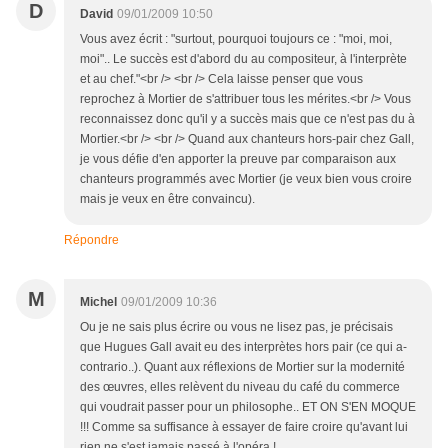
D
David
09/01/2009 10:50
Vous avez écrit : "surtout, pourquoi toujours ce : "moi, moi,
moi".. Le succès est d'abord du au compositeur, à l'interprète
et au chef."<br /> <br /> Cela laisse penser que vous
reprochez à Mortier de s'attribuer tous les mérites.<br /> Vous
reconnaissez donc qu'il y a succès mais que ce n'est pas du à
Mortier.<br /> <br /> Quand aux chanteurs hors-pair chez Gall,
je vous défie d'en apporter la preuve par comparaison aux
chanteurs programmés avec Mortier (je veux bien vous croire
mais je veux en être convaincu).
Répondre
M
Michel
09/01/2009 10:36
Ou je ne sais plus écrire ou vous ne lisez pas, je précisais
que Hugues Gall avait eu des interprètes hors pair (ce qui a-
contrario..). Quant aux réflexions de Mortier sur la modernité
des œuvres, elles relèvent du niveau du café du commerce
qui voudrait passer pour un philosophe.. ET ON S'EN MOQUE
!!! Comme sa suffisance à essayer de faire croire qu'avant lui
rien ne s'est jamais passé à l'opéra !