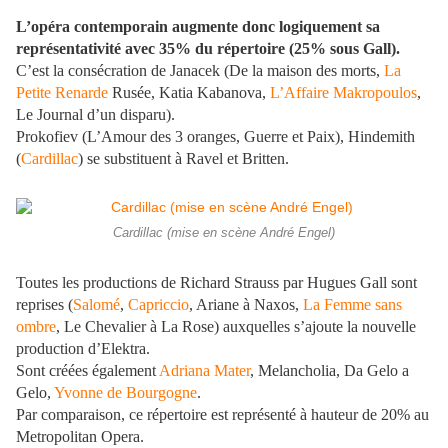
L’opéra contemporain augmente donc logiquement sa
représentativité avec 35% du répertoire (25% sous Gall).
C’est la consécration de Janacek (De la maison des morts,
La
Petite Renarde
Rusée, Katia Kabanova,
L’Affaire Makropoulos
,
Le Journal d’un disparu).
Prokofiev (L’Amour des 3 oranges, Guerre et Paix), Hindemith
(
Cardillac
) se substituent à Ravel et Britten.
Cardillac (mise en scène André Engel)
Toutes les productions de Richard Strauss par Hugues Gall sont
reprises (
Salomé
,
Capriccio
, Ariane à Naxos,
La Femme sans
ombre
, Le Chevalier à La Rose) auxquelles s’ajoute la nouvelle
production d’Elektra.
Sont créées également
Adriana Mater
, Melancholia, Da Gelo a
Gelo,
Yvonne de Bourgogne
.
Par comparaison, ce répertoire est représenté à hauteur de 20% au
Metropolitan Opera.