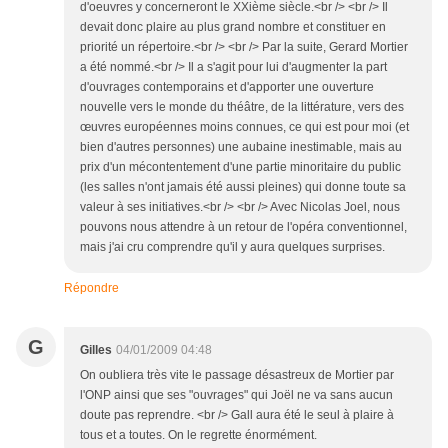
d'oeuvres y concerneront le XXième siècle.<br /> <br /> Il
devait donc plaire au plus grand nombre et constituer en
priorité un répertoire.<br /> <br /> Par la suite, Gerard Mortier
a été nommé.<br /> Il a s'agit pour lui d'augmenter la part
d'ouvrages contemporains et d'apporter une ouverture
nouvelle vers le monde du théâtre, de la littérature, vers des
œuvres européennes moins connues, ce qui est pour moi (et
bien d'autres personnes) une aubaine inestimable, mais au
prix d'un mécontentement d'une partie minoritaire du public
(les salles n'ont jamais été aussi pleines) qui donne toute sa
valeur à ses initiatives.<br /> <br /> Avec Nicolas Joel, nous
pouvons nous attendre à un retour de l'opéra conventionnel,
mais j'ai cru comprendre qu'il y aura quelques surprises.
Répondre
G
Gilles
04/01/2009 04:48
On oubliera très vite le passage désastreux de Mortier par
l'ONP ainsi que ses "ouvrages" qui Joël ne va sans aucun
doute pas reprendre. <br /> Gall aura été le seul à plaire à
tous et a toutes. On le regrette énormément.