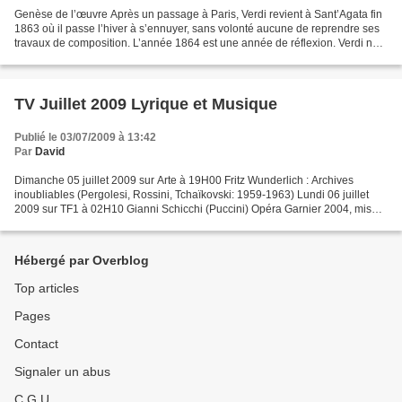
Genèse de l’œuvre Après un passage à Paris, Verdi revient à Sant’Agata fin
1863 où il passe l’hiver à s’ennuyer, sans volonté aucune de reprendre ses
travaux de composition. L’année 1864 est une année de réflexion. Verdi ne
veut toujours pas laisser Paris...
TV Juillet 2009 Lyrique et Musique
Publié le 03/07/2009 à 13:42
Par
David
Dimanche 05 juillet 2009 sur Arte à 19H00 Fritz Wunderlich : Archives
inoubliables (Pergolesi, Rossini, Tchaïkovski: 1959-1963) Lundi 06 juillet
2009 sur TF1 à 02H10 Gianni Schicchi (Puccini) Opéra Garnier 2004, mise
en scène Laurent Pelly, direction...
Hébergé par Overblog
Top articles
Pages
Contact
Signaler un abus
C.G.U.