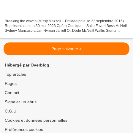
Breaking the waves (Missy Mazzoli – Philadelphie, le 22 septembre 2016)
Représentation du 30 mai 2023 Opéra Comique – Salle Favart Bess McNeill
Sydney Mancasola Jan Nyman Jarrett Ott Dodo McNeill Wallis Giunta
Mother Susan Bullock Dr Richardson Elgan...
Page suivante >
Hébergé par Overblog
Top articles
Pages
Contact
Signaler un abus
C.G.U.
Cookies et données personnelles
Préférences cookies