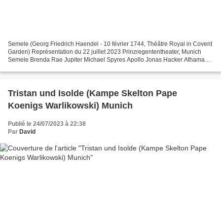
Semele (Georg Friedrich Haendel - 10 février 1744, Théâtre Royal in Covent
Garden) Représentation du 22 juillet 2023 Prinzregententheater, Munich
Semele Brenda Rae Jupiter Michael Spyres Apollo Jonas Hacker Athamas
Jakub Józef Orliński Juno Emily D'Angelo...
Tristan und Isolde (Kampe Skelton Pape
Koenigs Warlikowski) Munich
Publié le 24/07/2023 à 22:38
Par
David