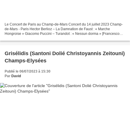
Le Concert de Paris au Champ-de-Mars Concert du 14 juillet 2023 Champ-
de-Mars - Paris Hector Berlioz – La Damnation de Faust : « Marche
Hongroise » Giacomo Puccini – Turandot : « Nessun dorma » [Francesco
Demuro] Edith Piaf : « La Vie en rose » [Pretty...
Grisélidis (Santoni Dolié Christoyannis Zeitouni)
Champs-Elysées
Publié le 06/07/2023 à 15:30
Par
David