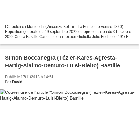
I Capuleti e i Montecchi (Vincenzo Bellini – La Fenice de Venise 1830)
Répétition générale du 19 septembre 2022 et représentation du 01 octobre
2022 Opéra Bastille Capellio Jean Teitgen Giulietta Julie Fuchs (le 19) / Ruth
Iniesta (le 01) Romeo Anna Goryachova...
Simon Boccanegra (Tézier-Kares-Agresta-
Hartig-Alaimo-Demuro-Luisi-Bieito) Bastille
Publié le 17/11/2018 à 14:51
Par
David