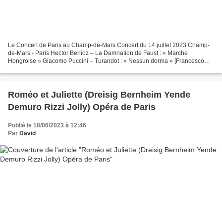
Le Concert de Paris au Champ-de-Mars Concert du 14 juillet 2023 Champ-
de-Mars - Paris Hector Berlioz – La Damnation de Faust : « Marche
Hongroise » Giacomo Puccini – Turandot : « Nessun dorma » [Francesco
Demuro] Edith Piaf : « La Vie en rose » [Pretty...
Roméo et Juliette (Dreisig Bernheim Yende
Demuro Rizzi Jolly) Opéra de Paris
Publié le 18/06/2023 à 12:46
Par
David