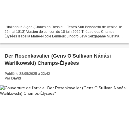
L’Italiana in Algeri (Gioachino Rossini – Teatro San Benedetto de Venise, le
22 mai 1813) Version de concert du 18 juin 2025 Théâtre des Champs-
Élysées Isabella Marie-Nicole Lemieux Lindoro Levy Sekgapane Mustafa
Nahuel Di Pierro Taddeo Mikhail Timoshenko...
Der Rosenkavalier (Gens O'Sullivan Nánási
Warlikowski) Champs-Élysées
Publié le 28/05/2025 à 22:42
Par
David