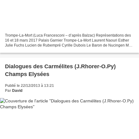
Trompe-La-Mort (Luca Francesconi – d’après Balzac) Représentations des
16 et 18 mars 2017 Palais Garnier Trompe-La-Mort Laurent Naouri Esther
Julie Fuchs Lucien de Rubempré Cyrille Dubois Le Baron de Nucingen Marc
Labonnette Asie Ildiko Komlosi Eugène...
Dialogues des Carmélites (J.Rhorer-O.Py)
Champs Elysées
Publié le 22/12/2013 à 13:21
Par
David