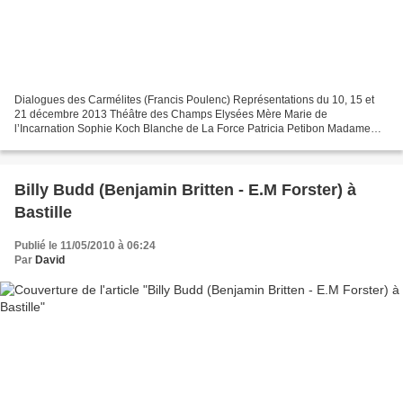
Dialogues des Carmélites (Francis Poulenc) Représentations du 10, 15 et
21 décembre 2013 Théâtre des Champs Elysées Mère Marie de
l’Incarnation Sophie Koch Blanche de La Force Patricia Petibon Madame
Lidoine Véronique Gens Sœur Constance Anne-Catherine...
Billy Budd (Benjamin Britten - E.M Forster) à
Bastille
Publié le 11/05/2010 à 06:24
Par
David