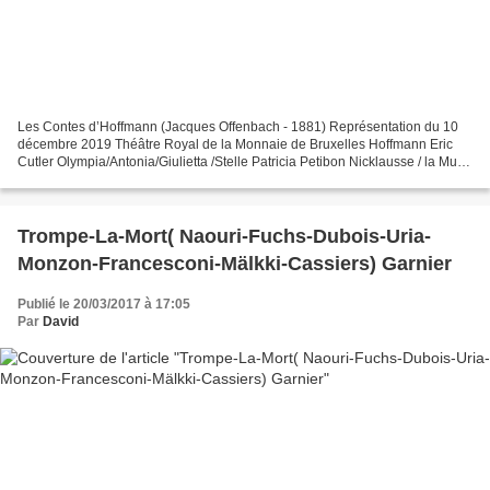
Les Contes d’Hoffmann (Jacques Offenbach - 1881) Représentation du 10
décembre 2019 Théâtre Royal de la Monnaie de Bruxelles Hoffmann Eric
Cutler Olympia/Antonia/Giulietta /Stelle Patricia Petibon Nicklausse / la Muse
Michèle Losier Lindorf /Coppélius/Miracle/Dapertutto...
Trompe-La-Mort( Naouri-Fuchs-Dubois-Uria-
Monzon-Francesconi-Mälkki-Cassiers) Garnier
Publié le 20/03/2017 à 17:05
Par
David