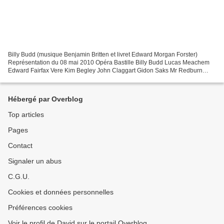
Billy Budd (musique Benjamin Britten et livret Edward Morgan Forster)
Représentation du 08 mai 2010 Opéra Bastille Billy Budd Lucas Meachem
Edward Fairfax Vere Kim Begley John Claggart Gidon Saks Mr Redburn
Michael Druiett Mr Flint Paul Gay Lieutenant...
Hébergé par Overblog
Top articles
Pages
Contact
Signaler un abus
C.G.U.
Cookies et données personnelles
Préférences cookies
Voir le profil de David sur le portail Overblog