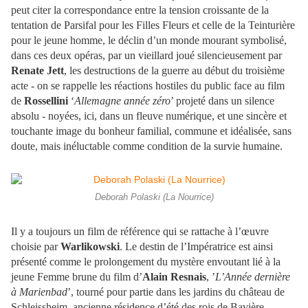
peut citer la correspondance entre la tension croissante de la
tentation de Parsifal pour les Filles Fleurs et celle de la Teinturière
pour le jeune homme, le déclin d’un monde mourant symbolisé,
dans ces deux opéras, par un vieillard joué silencieusement par
Renate Jett
, les destructions de la guerre au début du troisième
acte - on se rappelle les réactions hostiles du public face au film
de
Rossellini
‘
Allemagne année zéro
’ projeté dans un silence
absolu - noyées, ici, dans un fleuve numérique, et une sincère et
touchante image du bonheur familial, commune et idéalisée, sans
doute, mais inéluctable comme condition de la survie humaine.
Deborah Polaski (La Nourrice)
Il y a toujours un film de référence qui se rattache à l’œuvre
choisie par
Warlikowski
. Le destin de l’Impératrice est ainsi
présenté comme le prolongement du mystère envoutant lié à la
jeune Femme brune du film d’
Alain Resnais
, ’
L’Année dernière
à Marienbad
’, tourné pour partie dans les jardins du château de
Schleissheim, ancienne résidence d’été des rois de Bavière.