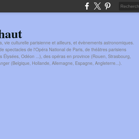
haut
a, vie culturelle parisienne et ailleurs, et évènements astronomiques.
 spectacles de l'Opéra National de Paris, de théâtres parisiens
s Élysées, Odéon ...), des opéras en province (Rouen, Strasbourg,
tranger (Belgique, Hollande, Allemagne, Espagne, Angleterre...).