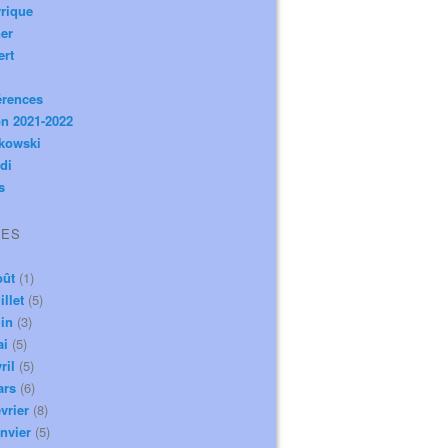
rique
er
ert
érences
n 2021-2022
ikowski
di
s
VES
oût
(1)
illet
(5)
in
(3)
ai
(5)
ril
(5)
ars
(6)
vrier
(8)
nvier
(5)