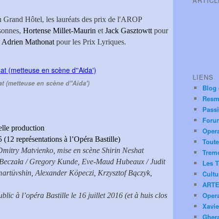
ARTIC
au Grand Hôtel, les lauréats des prix de l'AROP
sonnes,
Hortense Millet-Maurin
et
Jack Gasztowtt
pour
t
Adrien Mathonat
pour les Prix Lyriques.
LIENS
t (metteuse en scène d''Aida')
Blog
Resm
Pass
Foru
lle production
Oper
12 représentations à l’Opéra Bastille)
Toute
 Dmitry Matvienko, mise en scène Shirin Neshat
Trem
 Beczała / Gregory Kunde, Eve-Maud Hubeaux / Judit
Les T
rtüvshin, Alexander Köpeczi, Krzysztof Bączyk,
Cultu
ARTE
Oper
lic à l’opéra Bastille le 16 juillet 2016 (et à huis clos
Xavie
Ghera