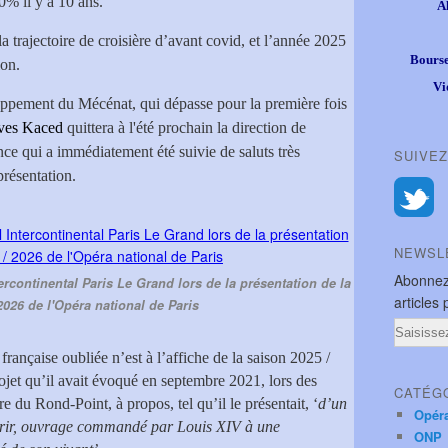
20% il y a 10 ans.
A
 trajectoire de croisière d’avant covid, et l’année 2025
Bourse
ion.
Vi
eloppement du Mécénat, qui dépasse pour la première fois
ves Kaced
quittera à l'été prochain la direction de
e qui a immédiatement été suivie de saluts très
SUIVEZ
présentation.
NEWSL
Abonnez
tercontinental Paris Le Grand lors de la présentation de la
articles 
2026 de l'Opéra national de Paris
Email
française oubliée n’est à l’affiche de la saison 2025 /
ojet qu’il avait évoqué en septembre 2021, lors des
CATÉG
 du Rond-Point, à propos, tel qu’il le présentait, ‘
d’un
Opér
uvrir, ouvrage commandé par Louis XIV à une
ONP