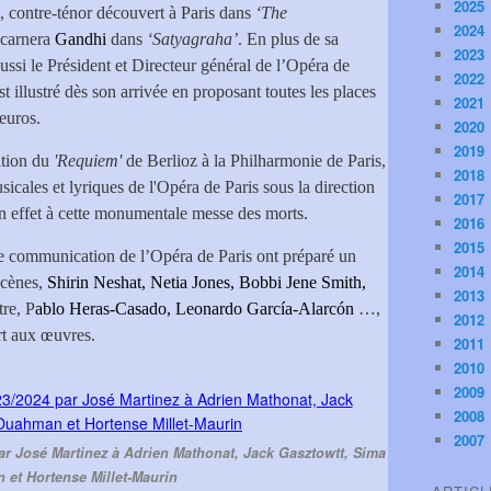
2025
, contre-ténor découvert à Paris dans
‘The
2024
ncarnera
Gandhi
dans
‘Satyagraha’
. En plus de sa
2023
t aussi le Président et Directeur général de l’Opéra de
2022
st illustré dès son arrivée en proposant toutes les places
2021
 euros.
2020
2019
ation du
'Requiem'
de Berlioz à la Philharmonie de Paris,
2018
icales et lyriques de l'Opéra de Paris sous la direction
2017
n effet à cette monumentale messe des morts.
2016
2015
 communication de l’Opéra de Paris ont préparé un
2014
scènes,
Shirin Neshat, Netia Jones, Bobbi Jene Smith,
2013
re, P
ablo Heras-Casado, Leonardo García-Alarcón
…,
2012
rt aux œuvres.
2011
2010
2009
2008
2007
r José Martinez à Adrien Mathonat, Jack Gasztowtt, Sima
et Hortense Millet-Maurin