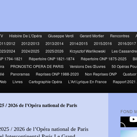
TV
Histoire De L'Opéra
Giuseppe Verdi
Gerard Mortier
Rencontres
011/2012
2012/2013
2013/2014
2014/2015
2015/2016
2016/2017
023/2024
2024/2025
2025/2026
Krzysztof Warlikowski
Les Cassandre
NP 1794-1821
Répertoire ONP 1821-1874
Répertoire ONP 1875-2025
Bi
éra
PRONOSTIC OPERA DE PARIS
Versions Des Œuvres
50 Opéras Pou
élé
Panoramas
Reprises ONP 1988-2020
Non Reprises ONP
Quatuor
 Web
Livres
Cartographie Opéra
L'Art Lyrique En France
Rapport 2021 
025 / 2026 de l’Opéra national de Paris
FOND 
025 / 2026 de l’Opéra national de Paris
el Intercontinental Paris Le Grand