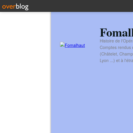
Fomal
Histoire de l'Opér
Comptes rendus de
(Châtelet, Champ
Lyon ...) et à l'é