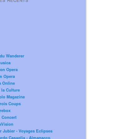
LES RÉCENTS
 du Wanderer
usica
ion Opera
m Opera
a Online
 la Culture
olo Magazine
rois Coups
rebox
 Concert
aVision
r Jubier - Voyages Eclipses
rdo Casaglia - Almanacco