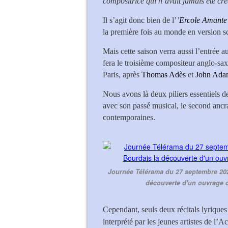
compositrice qui n’avait jamais été cré
Il s’agit donc bien de l’
’
Ercole Amante
la première fois au monde en version sc
Mais cette saison verra aussi l’entrée a
fera le troisième compositeur anglo-sa
Paris, après
Thomas Adès
et
John Ada
Nous avons là deux piliers essentiels d
avec son passé musical, le second ancra
contemporaines.
Journée Télérama du 27 septembre 202
découverte d'un ouvrage 
Cependant, seuls deux récitals lyriques
interprété par les jeunes artistes de l’