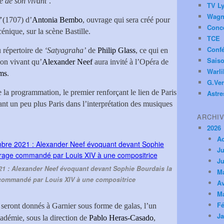
é de son vivant’
.
TV Ly
Wagn
’
(1707) d’
Antonia Bembo
, ouvrage qui sera créé pour
Conc
énique, sur la scène Bastille.
TCE
Conf
u répertoire de
‘Satyagraha’
de
Philip Glass
, ce qui en
Saiso
xon vivant qu’
Alexander Neef
aura invité à l’Opéra de
Warl
ms
.
G.Ver
e la programmation, le premier renforçant le lien de Paris
Astre
nt un peu plus Paris dans l’interprétation des musiques
ARCHI
2026
A
Ju
Ju
1 : Alexander Neef évoquant devant Sophie Bourdais la
M
commandé par Louis XIV à une compositrice
Av
M
Fé
 seront donnés à Garnier sous forme de galas, l’un
Ja
Académie, sous la direction de
Pablo Heras-Casado
,