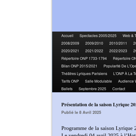
Accueil
Spectacles 2005/2025
Web & 
2008/2009
2009/2010
2010/2011
2
2020/2021
2021/2022
2022/2023
2
Répertoire ONP 1733-1794
Répertoire O
Bilan ONP 2015/2021
Popularité De L'Op
Théâtres Lyriques Parisiens
L'ONP À La T
Tarifs ONP
Salle Modulable
Audience
Ballets
Septembre 2025
Contact
Présentation de la saison Lyrique 2
Publié le 8 Avril 2025
Programme de la saison Lyrique 2
Le vendredi 04 avril 2025 à l’Hot