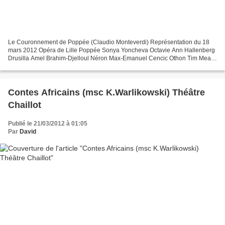
Le Couronnement de Poppée (Claudio Monteverdi) Représentation du 18
mars 2012 Opéra de Lille Poppée Sonya Yoncheva Octavie Ann Hallenberg
Drusilla Amel Brahim-Djelloul Néron Max-Emanuel Cencic Othon Tim Mead
Sénèque Paul Whelan La Nourrice Rachid ben...
Contes Africains (msc K.Warlikowski) Théâtre
Chaillot
Publié le 21/03/2012 à 01:05
Par
David