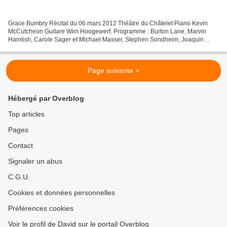
Grace Bumbry Récital du 06 mars 2012 Théâtre du Châtelet Piano Kevin
McCutcheon Guitare Wim Hoogewerf. Programme : Burton Lane, Marvin
Hamlish, Carole Sager et Michael Masser, Stephen Sondheim, Joaquin
Rodrigo, Charles Aznavour, Ewan MacColl, Richard...
Page suivante >
Hébergé par Overblog
Top articles
Pages
Contact
Signaler un abus
C.G.U.
Cookies et données personnelles
Préférences cookies
Voir le profil de David sur le portail Overblog