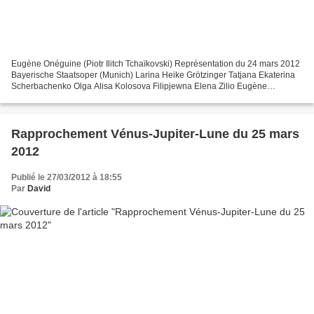
Eugène Onéguine (Piotr Ilitch Tchaïkovski) Représentation du 24 mars 2012
Bayerische Staatsoper (Munich) Larina Heike Grötzinger Tatjana Ekaterina
Scherbachenko Olga Alisa Kolosova Filipjewna Elena Zilio Eugène
Onéguine Simon Keenlyside Lenski Pavol Breslik...
Rapprochement Vénus-Jupiter-Lune du 25 mars
2012
Publié le 27/03/2012 à 18:55
Par
David