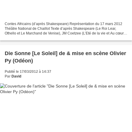
Contes Africains (d’après Shakespeare) Représentation du 17 mars 2012
Théâtre National de Chaillot Texte d’après Shakespeare (Le Roi Lear,
Othello et Le Marchand de Venise), JM Coetzee (L’Eté de la vie et Au cœur
de ce pays), Eldridge Cleaver (Soul of...
Die Sonne [Le Soleil] de & mise en scène Olivier
Py (Odéon)
Publié le 17/03/2012 à 14:37
Par
David