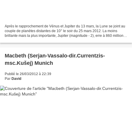
Après le rapprochement de Vénus et Jupiter du 13 mars, la Lune se joint au
couple de planètes distantes de 10° le soir du 25 mars 2012. La moins
brillante mais la plus importante, Jupiter (magnitude - 2), erre à 860 millions
de kilomètres, alors que Vénus...
Macbeth (Serjan-Vassalo-dir.Currentzis-
msc.Kušej) Munich
Publié le 26/03/2012 à 22:39
Par
David