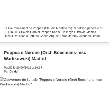
Le Couronnement de Poppée (Claudio Monteverdi) Répétition générale du
05 juin 2014 Palais Garnier Poppée Karine Deshayes Octavie Monica
Bacelli Drusilla/La Fortune Gaëlle Arquez Néron Jeremy Ovenden Othon
Varduhi Abrahamyan Sénèque Andrea Concetti La...
Poppea e Nerone (Orch Boesmans-msc
Warlikowski) Madrid
Publié le 20/06/2012 à 19:37
Par
David