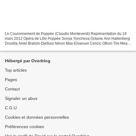
Le Couronnement de Poppée (Claudio Monteverdi) Représentation du 18
mars 2012 Opéra de Lille Poppée Sonya Yoncheva Octavie Ann Hallenberg
Drusilla Amel Brahim-Djelloul Néron Max-Emanuel Cencic Othon Tim Mead
Sénèque Paul Whelan La Nourrice Rachid ben...
Hébergé par Overblog
Top articles
Pages
Contact
Signaler un abus
C.G.U.
Cookies et données personnelles
Préférences cookies