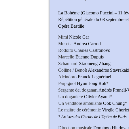
La Bohème (Giacomo Puccini – 11 févr
Répétition générale du 08 septembre e
Opéra Bastille
Mimì
Nicole Car
Musetta
Andrea Carroll
Rodolfo
Charles Castronovo
Marcello
Étienne Dupuis
Schaunard
Xiaomeng Zhang
Colline / Benoît
Alexandros Stavrakak
Alcindoro
Franck Leguérinel
Parpignol
Hyun-Jong Roh
*
Sergente dei doganari A
ndrés Prunell-
Un doganiere
Olivier Ayault
*
Un venditore ambulante
Ook Chung
*
Le maître de cérémonie
Virgile Chorlet
* Artistes des Chœurs de l’Opéra de Paris
Direction musicale
Domingo Hindoya