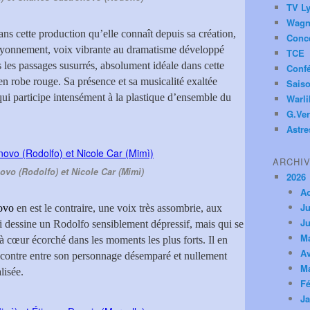
TV Ly
Wagn
s cette production qu’elle connaît depuis sa création,
Conc
rayonnement, voix vibrante au dramatisme développé
TCE
 les passages susurrés, absolument idéale dans cette
Conf
n robe rouge. Sa présence et sa musicalité exaltée
Saiso
ui participe intensément à la plastique d’ensemble du
Warl
G.Ver
Astre
ARCHI
ovo (Rodolfo) et Nicole Car (Mimì)
2026
A
Ju
novo
en est le contraire, une voix très assombrie, aux
Ju
i dessine un Rodolfo sensiblement dépressif, mais qui se
M
à cœur écorché dans les moments les plus forts. Il en
Av
ncontre entre son personnage désemparé et nullement
M
lisée.
Fé
Ja