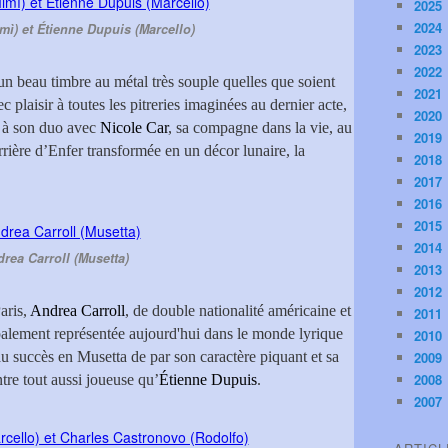
2025
2024
mì) et Étienne Dupuis (Marcello)
2023
2022
un beau timbre au métal très souple quelles que soient
2021
vec plaisir à toutes les pitreries imaginées au dernier acte,
2020
e à son duo avec
Nicole Car
, sa compagne dans la vie, au
2019
rrière d’Enfer transformée en un décor lunaire, la
2018
2017
2016
2015
2014
rea Carroll (Musetta)
2013
2012
aris,
Andrea Carroll
, de double nationalité américaine et
2011
palement représentée aujourd'hui dans le monde lyrique
2010
au succès en Musetta de par son caractère piquant et sa
2009
2008
ntre tout aussi joueuse qu’
Étienne Dupuis
.
2007