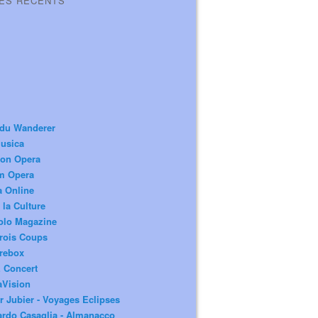
LES RÉCENTS
 du Wanderer
usica
ion Opera
m Opera
a Online
 la Culture
olo Magazine
rois Coups
rebox
 Concert
aVision
r Jubier - Voyages Eclipses
rdo Casaglia - Almanacco