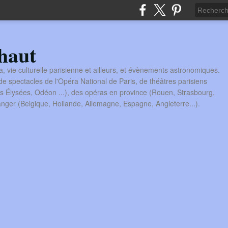
haut
a, vie culturelle parisienne et ailleurs, et évènements astronomiques.
 spectacles de l'Opéra National de Paris, de théâtres parisiens
s Élysées, Odéon ...), des opéras en province (Rouen, Strasbourg,
tranger (Belgique, Hollande, Allemagne, Espagne, Angleterre...).