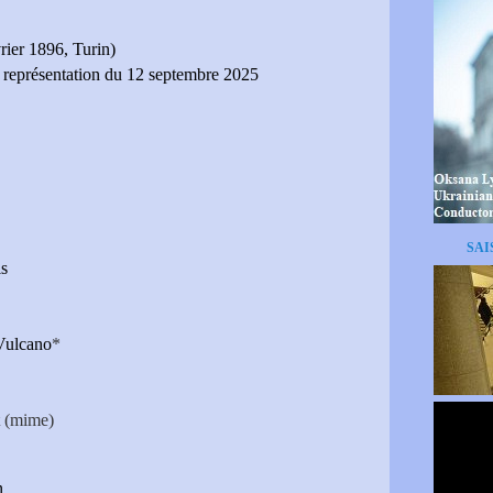
ier 1896, Turin)
t représentation du 12 septembre 2025
SAI
is
Vulcano
*
(mime)
n