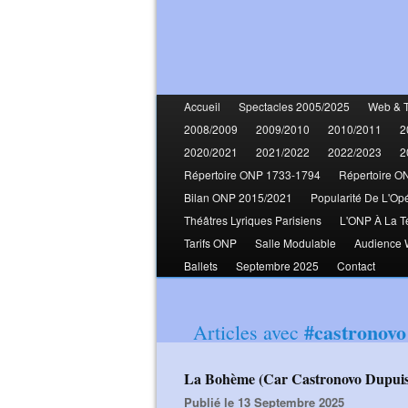
Accueil
Spectacles 2005/2025
Web & 
2008/2009
2009/2010
2010/2011
2
2020/2021
2021/2022
2022/2023
2
Répertoire ONP 1733-1794
Répertoire O
Bilan ONP 2015/2021
Popularité De L'Op
Théâtres Lyriques Parisiens
L'ONP À La T
Tarifs ONP
Salle Modulable
Audience
Ballets
Septembre 2025
Contact
#castronovo
Articles avec
La Bohème (Car Castronovo Dupuis
Publié le 13 Septembre 2025