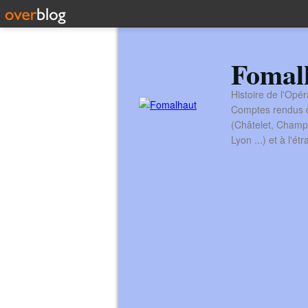
Fomal
Histoire de l'Opér
Comptes rendus de
(Châtelet, Champ
Lyon ...) et à l'é