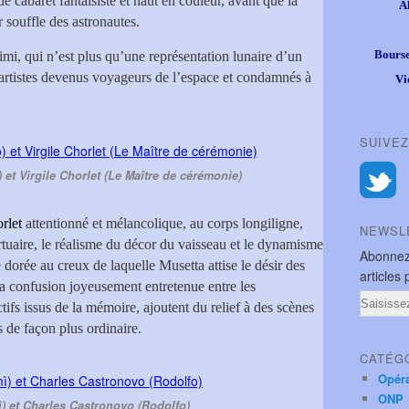
 cabaret fantaisiste et haut en couleur, avant que la
A
r souffle des astronautes.
Bourse
imi, qui n’est plus qu’une représentation lunaire d’un
s artistes devenus voyageurs de l’espace et condamnés à
Vi
SUIVEZ
 et Virgile Chorlet (Le Maître de cérémonie)
orlet
attentionné et mélancolique, au corps longiligne,
NEWSL
tuaire, le réalisme du décor du vaisseau et le dynamisme
Abonnez
e dorée au creux de laquelle Musetta attise le désir des
articles 
 la confusion joyeusement entretenue entre les
Email
tifs issus de la mémoire, ajoutent du relief à des scènes
s de façon plus ordinaire.
CATÉG
Opér
ONP
ì) et Charles Castronovo (Rodolfo)