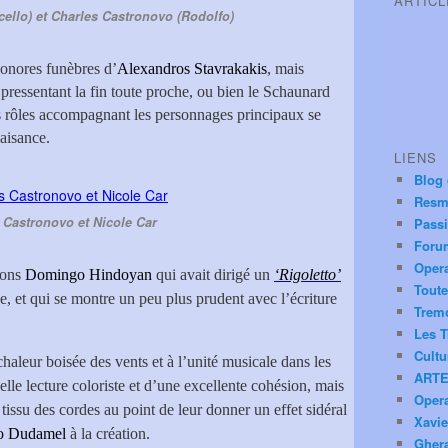
ARTIC
cello) et Charles Castronovo (Rodolfo)
sonores funèbres d’
Alexandros Stavrakakis
, mais
 pressentant la fin toute proche, ou bien le Schaunard
es rôles accompagnant les personnages principaux se
aisance.
LIENS
Blog
Resm
 Castronovo et Nicole Car
Pass
Foru
Oper
vons
Domingo Hindoyan
qui avait dirigé un
‘Rigoletto’
Toute
e, et qui se montre un peu plus prudent avec l’écriture
Trem
Les T
Cultu
 chaleur boisée des vents et à l’unité musicale dans les
ARTE
 belle lecture coloriste et d’une excellente cohésion, mais
Oper
tissu des cordes au point de leur donner un effet sidéral
Xavie
o Dudamel
à la création.
Ghera