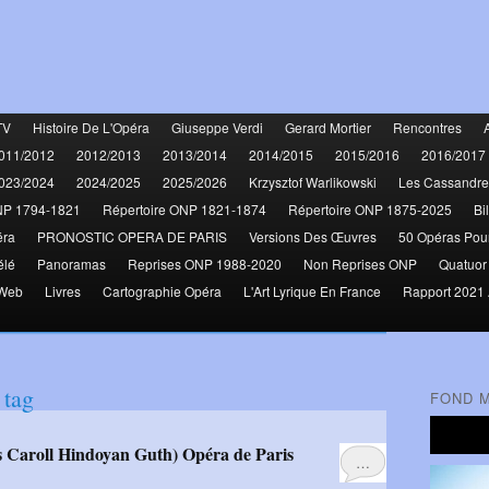
TV
Histoire De L'Opéra
Giuseppe Verdi
Gerard Mortier
Rencontres
011/2012
2012/2013
2013/2014
2014/2015
2015/2016
2016/2017
023/2024
2024/2025
2025/2026
Krzysztof Warlikowski
Les Cassandre
NP 1794-1821
Répertoire ONP 1821-1874
Répertoire ONP 1875-2025
Bi
éra
PRONOSTIC OPERA DE PARIS
Versions Des Œuvres
50 Opéras Pou
élé
Panoramas
Reprises ONP 1988-2020
Non Reprises ONP
Quatuor
 Web
Livres
Cartographie Opéra
L'Art Lyrique En France
Rapport 2021 
tag
FOND 
 Caroll Hindoyan Guth) Opéra de Paris
…