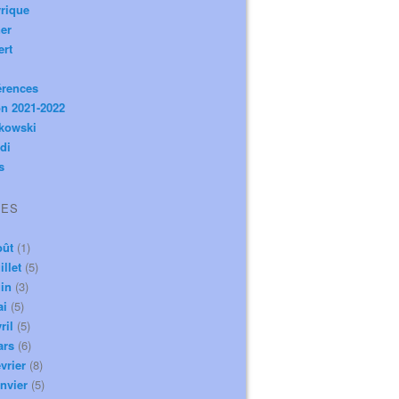
rique
er
ert
érences
n 2021-2022
ikowski
di
s
VES
oût
(1)
illet
(5)
in
(3)
ai
(5)
ril
(5)
ars
(6)
vrier
(8)
nvier
(5)