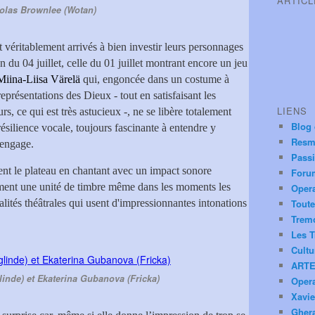
ARTIC
olas Brownlee (Wotan)
t véritablement arrivés à bien investir leurs personnages
on du 04 juillet, celle du 01 juillet montrant encore un jeu
Miina-Liisa Värelä
qui, engoncée dans un costume à
 représentations des Dieux - tout en satisfaisant les
LIENS
rs, ce qui est très astucieux -, ne se libère totalement
Blog
ésilience vocale, toujours fascinante à entendre y
Resm
 engage.
Pass
nt le plateau en chantant avec un impact sonore
Foru
ent une unité de timbre même dans les moments les
Oper
alités théâtrales qui usent d'impressionnantes intonations
Toute
Trem
Les T
Cultu
ARTE
linde) et Ekaterina Gubanova (Fricka)
Oper
Xavie
Ghera