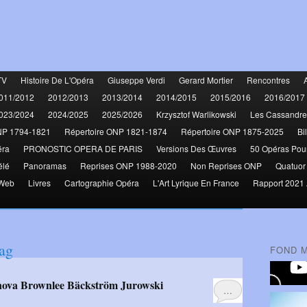
TV
Histoire De L'Opéra
Giuseppe Verdi
Gerard Mortier
Rencontres
011/2012
2012/2013
2013/2014
2014/2015
2015/2016
2016/2017
023/2024
2024/2025
2025/2026
Krzysztof Warlikowski
Les Cassandre
NP 1794-1821
Répertoire ONP 1821-1874
Répertoire ONP 1875-2025
Bi
éra
PRONOSTIC OPERA DE PARIS
Versions Des Œuvres
50 Opéras Pou
élé
Panoramas
Reprises ONP 1988-2020
Non Reprises ONP
Quatuor
 Web
Livres
Cartographie Opéra
L'Art Lyrique En France
Rapport 2021 
ag
FOND 
…