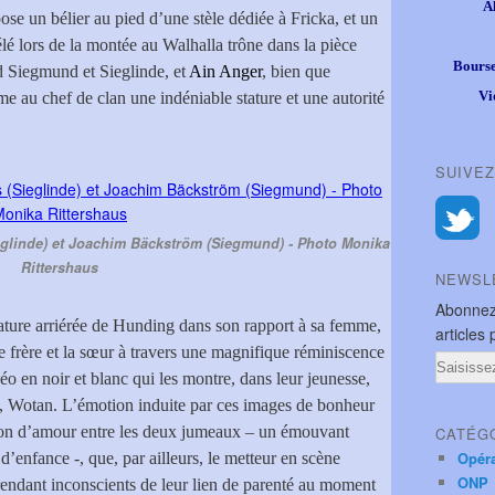
A
se un bélier au pied d’une stèle dédiée à Fricka, et un
élé lors de la montée au Walhalla trône dans la pièce
Bourse
nd Siegmund et Sieglinde, et
Ain Anger
, bien que
Vi
e au chef de clan une indéniable stature et une autorité
SUIVEZ
eglinde) et Joachim Bäckström (Siegmund) - Photo Monika
Rittershaus
NEWSL
Abonnez
nature arriérée de Hunding dans son rapport à sa femme,
articles 
 le frère et la sœur à travers une magnifique réminiscence
Email
éo en noir et blanc qui les montre, dans leur jeunesse,
ère, Wotan. L’émotion induite par ces images de bonheur
lation d’amour entre les deux jumeaux – un émouvant
CATÉG
Opér
 d’enfance -, que, par ailleurs, le metteur en scène
ONP
rendant inconscients de leur lien de parenté au moment