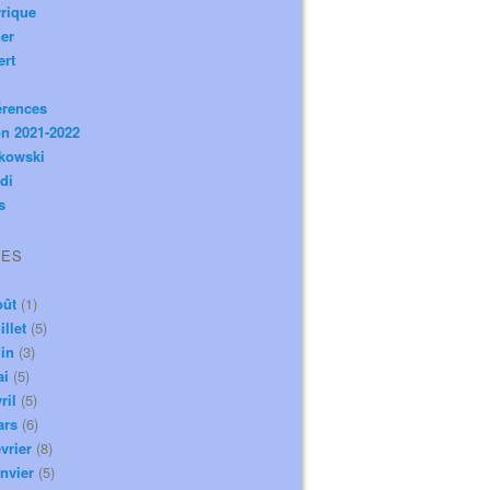
rique
er
ert
érences
n 2021-2022
ikowski
di
s
VES
oût
(1)
illet
(5)
in
(3)
ai
(5)
ril
(5)
ars
(6)
vrier
(8)
nvier
(5)