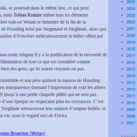
2025
la, se poursuit dans le même lieu, ce qui peut
2024
n, mais
Tobias Kratzer
utilise tous les éléments
2023
2022
insi voit-on Wotan se lamenter de la fin de la
2021
 de Hunding brisé par Siegmund et Sieglinde, alors que
2020
anière d’éviscérer méticuleusement le bélier offert par
2019
2018
dans toute religion il y a la justification de la nécessité de
2017
r l'élimination de tout ce qui est considéré comme
2016
 bien des gens, qu’ils soient croyants ou pas.
2015
2014
Brünnhilde et son père quittent la maison de Hunding
2013
en transparence donnant l’impression de voir les arbres
2012
êt jusqu’à une petite chapelle pillée qui ne sera pas
2011
 d’une époque ne respectant plus les croyances. C’est
2010
Sieglinde retrouveront leur maison d’origine brûlée, et
2009
a vie, sous le regard ravi de Fricka.
2008
2007