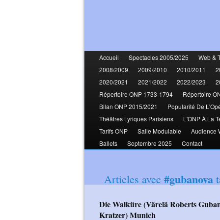
Accueil
Spectacles 2005/2025
Web & 
2008/2009
2009/2010
2010/2011
2
2020/2021
2021/2022
2022/2023
2
Répertoire ONP 1733-1794
Répertoire O
Bilan ONP 2015/2021
Popularité De L'Op
Théâtres Lyriques Parisiens
L'ONP À La T
Tarifs ONP
Salle Modulable
Audience
Ballets
Septembre 2025
Contact
#gubanova
Articles avec
t
Die Walküre (Värelä Roberts Gubanova Brownlee Bäckström Jurowski
Kratzer) Munich