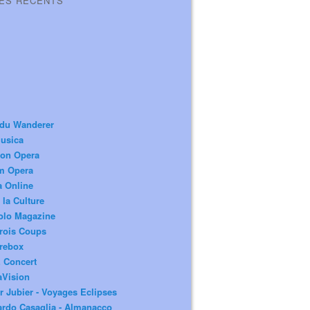
LES RÉCENTS
 du Wanderer
usica
ion Opera
m Opera
a Online
 la Culture
olo Magazine
rois Coups
rebox
 Concert
aVision
r Jubier - Voyages Eclipses
rdo Casaglia - Almanacco