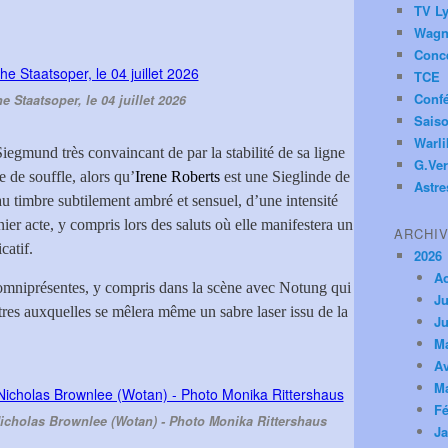
TV Ly
Wagn
Conc
TCE
Conf
e Staatsoper, le 04 juillet 2026
Saiso
Warl
Siegmund très convaincant de par la stabilité de sa ligne
G.Ver
e de souffle, alors qu’
Irene Roberts
est une Sieglinde de
Astre
u timbre subtilement ambré et sensuel, d’une intensité
ier acte, y compris lors des saluts où elle manifestera un
ARCHI
catif.
2026
A
 omniprésentes, y compris dans la scène avec Notung qui
Ju
tres auxquelles se mêlera même un sabre laser issu de la
Ju
M
Av
M
Fé
 Nicholas Brownlee (Wotan) - Photo Monika Rittershaus
Ja