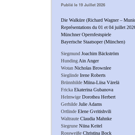
Publié le 19 Juillet 2026
Die Walküre (Richard Wagner – Munich
Représentations du 01 et 04 juillet 202
Münchner Opernfestspiele
Bayerische Staatsoper (München)
Siegmund
Joachim Bäckström
Hunding
Ain Anger
Wotan
Nicholas Brownlee
Sieglinde
Irene Roberts
Brünnhilde
Miina-Liisa Värelä
Fricka
Ekaterina Gubanova
Helmwige
Dorothea Herbert
Gerhilde
Julie Adams
Ortlinde
Elene Gvritishvili
Waltraute
Claudia Mahnke
Siegrune
Niina Keitel
Rossweiße
Christina Bock