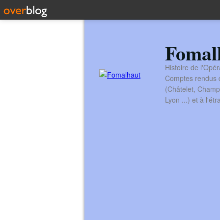
Fomal
Histoire de l'Opér
Comptes rendus de
(Châtelet, Champ
Lyon ...) et à l'é