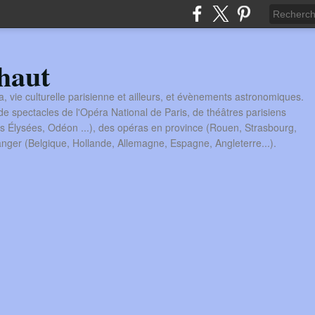
haut
a, vie culturelle parisienne et ailleurs, et évènements astronomiques.
 spectacles de l'Opéra National de Paris, de théâtres parisiens
s Élysées, Odéon ...), des opéras en province (Rouen, Strasbourg,
tranger (Belgique, Hollande, Allemagne, Espagne, Angleterre...).