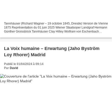
Tannhäuser (Richard Wagner – 19 octobre 1845, Dresde) Version de Vienne
1875 Représentation du 01 juin 2025 Wiener Staatsoper Landgraf Hermann
Günther Groissböck Tannhäuser Clay Hilley Wolfram von Eschenbach
Martin Gantner Walther von der Volgelweide...
La Voix humaine – Erwartung (Jaho Byström
Loy Rhorer) Madrid
Publié le 01/04/2024 à 09:14
Par
David