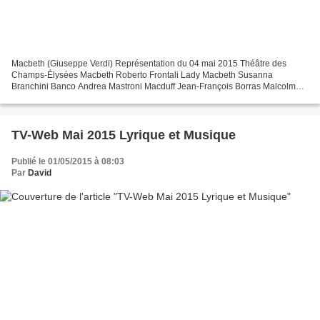
Macbeth (Giuseppe Verdi) Représentation du 04 mai 2015 Théâtre des
Champs-Élysées Macbeth Roberto Frontali Lady Macbeth Susanna
Branchini Banco Andrea Mastroni Macduff Jean-François Borras Malcolm
Jérémy Duffau Dama di Lady Macbeth Sophie Pondjiclis Servo...
TV-Web Mai 2015 Lyrique et Musique
Publié le 01/05/2015 à 08:03
Par
David