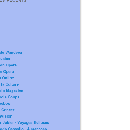
LES RÉCENTS
 du Wanderer
usica
ion Opera
m Opera
a Online
 la Culture
olo Magazine
rois Coups
rebox
 Concert
aVision
r Jubier - Voyages Eclipses
rdo Casaglia - Almanacco