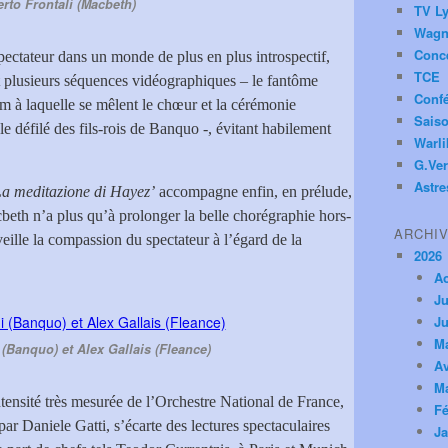
rto Frontali (Macbeth)
TV Ly
Wagn
Conc
spectateur dans un monde de plus en plus introspectif,
TCE
 plusieurs séquences vidéographiques – le fantôme
Conf
 à laquelle se mêlent le chœur et la cérémonie
Saiso
e défilé des fils-rois de Banquo -, évitant habilement
Warl
G.Ver
Astre
a meditazione di Hayez’
accompagne enfin, en prélude,
th n’a plus qu’à prolonger la belle chorégraphie hors-
ARCHI
ille la compassion du spectateur à l’égard de la
2026
A
Ju
Ju
M
(Banquo) et Alex Gallais (Fleance)
Av
M
ntensité très mesurée de l’Orchestre National de France,
Fé
r Daniele Gatti, s’écarte des lectures spectaculaires
Ja