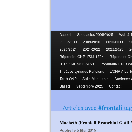
Accueil
Spectacles 2005/2025
Web & 
2008/2009
2009/2010
2010/2011
2
2020/2021
2021/2022
2022/2023
2
Répertoire ONP 1733-1794
Répertoire O
Bilan ONP 2015/2021
Popularité De L'Op
Théâtres Lyriques Parisiens
L'ONP À La T
Tarifs ONP
Salle Modulable
Audience
Ballets
Septembre 2025
Contact
#frontali
Articles avec
tag
Macbeth (Frontali-Branchini-Gatt
Publié le 5 Mai 2015