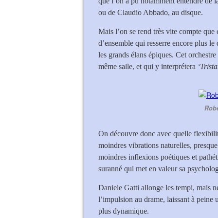
que l’on a pu notamment entendre de la 
ou de Claudio Abbado, au disque.
Mais l’on se rend très vite compte que 
d’ensemble qui resserre encore plus le d
les grands élans épiques. Cet orchestre e
même salle, et qui y interprétera
‘Trista
Robe
On découvre donc avec quelle flexibilité 
moindres vibrations naturelles, presque
moindres inflexions poétiques et pathé
suranné qui met en valeur sa psycholog
Daniele Gatti allonge les tempi, mais n
l’impulsion au drame, laissant à peine 
plus dynamique.