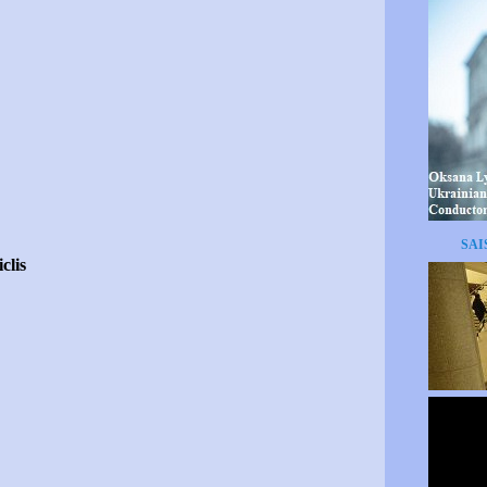
SAI
clis