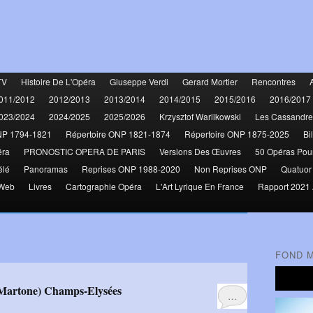
TV
Histoire De L'Opéra
Giuseppe Verdi
Gerard Mortier
Rencontres
011/2012
2012/2013
2013/2014
2014/2015
2015/2016
2016/2017
023/2024
2024/2025
2025/2026
Krzysztof Warlikowski
Les Cassandre
NP 1794-1821
Répertoire ONP 1821-1874
Répertoire ONP 1875-2025
Bi
éra
PRONOSTIC OPERA DE PARIS
Versions Des Œuvres
50 Opéras Pou
élé
Panoramas
Reprises ONP 1988-2020
Non Reprises ONP
Quatuor
 Web
Livres
Cartographie Opéra
L'Art Lyrique En France
Rapport 2021 
FOND 
i-Martone) Champs-Elysées
…