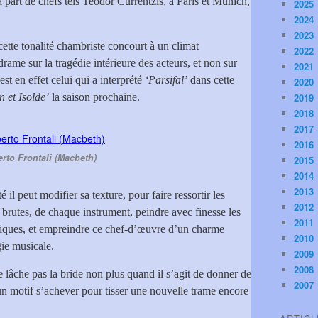
part de chefs tels Teodor Currentzis, à Paris et Munich,
2025
2024
2023
cette tonalité chambriste concourt à un climat
2022
rame sur la tragédie intérieure des acteurs, et non sur
2021
st en effet celui qui a interprété
‘Parsifal’
dans cette
2020
n et Isolde’
la saison prochaine.
2019
2018
2017
2016
rto Frontali (Macbeth)
2015
2014
2013
il peut modifier sa texture, pour faire ressortir les
2012
 brutes, de chaque instrument, peindre avec finesse les
2011
tiques, et empreindre ce chef-d’œuvre d’un charme
2010
ie musicale.
2009
2008
e lâche pas la bride non plus quand il s’agit de donner de
2007
un motif s’achever pour tisser une nouvelle trame encore