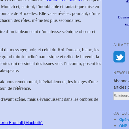
A
 Munich et, surtout, l’inoubliable et fantastique mise en
onnaie de Bruxelles. Elle va se révéler, pourtant, d’une
Bourse
 chacun des rôles, même les plus secondaires.
Vi
re d’un tableau ceint d’un abysse scénique obscur et
SUIVEZ
val du messager, noir, et celui du Roi Duncan, blanc, les
grand miroir incliné narcissique et reflet de l’avenir, la
portes qui dessinent des issues vers l’inconnu, posent les
hakespeare.
NEWSL
Abonnez
k nous remémorent, inévitablement, les images d'une
articles 
beth
de référence.
Email
s d'avant-scène, mais s'évanouissent dans les ombres de
CATÉG
Opér
ONP