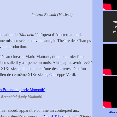
to Frontali (Macbeth)
entation de
‘Macbeth’
à l’opéra d’Amsterdam qui,
une mise en scène convaincante, le Théâtre des Champs
velle production.
fiée au cinéaste Mario Martone, dont le dernier film,
rti en salle il y a à peine un mois. Ainsi, après avoir révélé
du XIXe siècle, il s’empare d’une des œuvres née d’un
alien de ce même XIXe siècle, Giuseppe Verdi.
 Branchini (Lady Macbeth)
mier abord, apparaître comme un contrepied aux
Alexa
 de ces dernières années –
Dmitri Tcherniakov
à l’Opéra