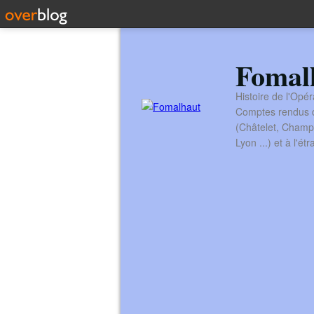
Fomal
Histoire de l'Opér
Comptes rendus de
(Châtelet, Champ
Lyon ...) et à l'é