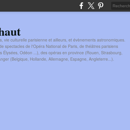
haut
a, vie culturelle parisienne et ailleurs, et évènements astronomiques.
 spectacles de l'Opéra National de Paris, de théâtres parisiens
s Élysées, Odéon ...), des opéras en province (Rouen, Strasbourg,
tranger (Belgique, Hollande, Allemagne, Espagne, Angleterre...).