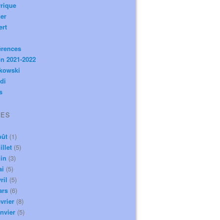
rique
er
ert
érences
n 2021-2022
ikowski
di
s
VES
oût
(1)
illet
(5)
in
(3)
ai
(5)
ril
(5)
ars
(6)
vrier
(8)
nvier
(5)