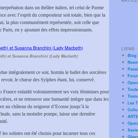
ARTIC
nterprétation dans un théâtre italien, tel celui de Parme
ce avec l’esprit du compositeur soit totale, bien que la
ui, la plus communément représentée, soit celle que
e Paris, en y ajoutant des effets impressionnants.
LIENS
Blog
eth) et Susanna Branchini (Lady Macbeth)
Resm
Pass
ndue intégralement ce soir, hormis le ballet des sorcières
Foru
evoir, le chœur des Sylphes étant, lui, conservé.
Oper
Toute
 France enlaidit volontairement ses voix féminines pour
Trem
ières, et ne retrouver une humanité intègre que dans les
Les T
tive au château du seigneur d’Ecosse jusqu’à la
Cultu
 finale, sans la moindre pompe, laisse une dernière
ARTE
nité.
Oper
Xavie
 les solistes ont été choisis pour incarner tous ces
Ghera