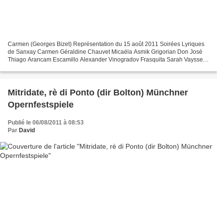
Carmen (Georges Bizet) Représentation du 15 août 2011 Soirées Lyriques
de Sanxay Carmen Géraldine Chauvet Micaëla Asmik Grigorian Don José
Thiago Arancam Escamillo Alexander Vinogradov Frasquita Sarah Vaysset
Mercédès Aline Martin Zuniga Jean-Marie Delpas...
Mitridate, rè di Ponto (dir Bolton) Münchner
Opernfestspiele
Publié le 06/08/2011 à 08:53
Par
David