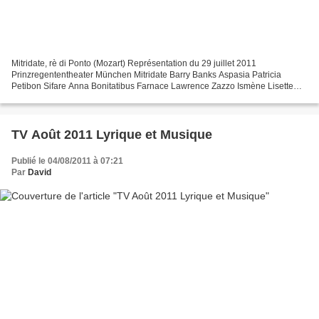
Mitridate, rè di Ponto (Mozart) Représentation du 29 juillet 2011
Prinzregententheater München Mitridate Barry Banks Aspasia Patricia
Petibon Sifare Anna Bonitatibus Farnace Lawrence Zazzo Ismène Lisette
Oropesa Arbate Eri Nakamura Marzio Alexey Kudrya...
TV Août 2011 Lyrique et Musique
Publié le 04/08/2011 à 07:21
Par
David