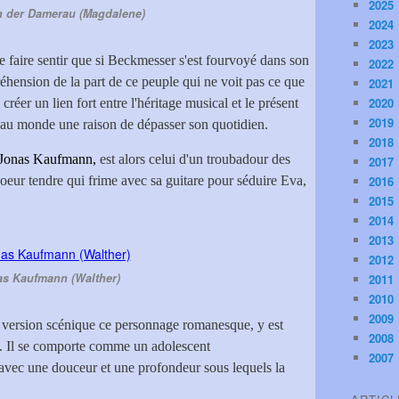
2025
 der Damerau (Magdalene)
2024
2023
e faire sentir que si Beckmesser s'est fourvoyé dans son
2022
éhension de la part de ce peuple qui ne voit pas ce que
2021
2020
e créer un lien fort entre l'héritage musical et le présent
2019
r au monde une raison de dépasser son quotidien.
2018
Jonas Kaufmann,
est alors celui d'un troubadour des
2017
eur tendre qui frime avec sa guitare pour séduire Eva,
2016
2015
2014
2013
2012
s Kaufmann (Walther)
2011
2010
2009
n version scénique ce personnage romanesque, y est
2008
e. Il se comporte comme un adolescent
2007
avec une douceur et une profondeur sous lequels la