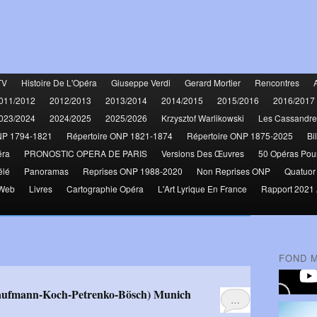
TV
Histoire De L'Opéra
Giuseppe Verdi
Gerard Mortier
Rencontres
011/2012
2012/2013
2013/2014
2014/2015
2015/2016
2016/2017
023/2024
2024/2025
2025/2026
Krzysztof Warlikowski
Les Cassandre
NP 1794-1821
Répertoire ONP 1821-1874
Répertoire ONP 1875-2025
Bi
éra
PRONOSTIC OPERA DE PARIS
Versions Des Œuvres
50 Opéras Pou
élé
Panoramas
Reprises ONP 1988-2020
Non Reprises ONP
Quatuor
 Web
Livres
Cartographie Opéra
L'Art Lyrique En France
Rapport 2021 
FOND 
(Kaufmann-Koch-Petrenko-Bösch) Munich
…