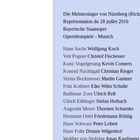
Die Meistersinger von Nürnberg (Ric
Représentation du 28 juillet 2016
Bayerische Staatsoper
Opernfestspiele - Munich
Hans Sachs
Wolfgang Koch
Veit Pogner
Christof Fischesser
Kunz Vogelgesang
Kevin Conners
Konrad Nachtigall
Christian Rieger
Sixtus Beckmesser
Martin Gantner
Fritz Kothner
Eike Wilm Schulte
Balthasar Zorn
Ulrich Reß
Ulrich Eißlinger
Stefan Heibach
Augustin Moser
Thorsten Scharnke
Hermann Ortel
Friedemann Röhlig
Hans Schwarz
Peter Lobert
Hans Foltz
Dennis Wilgenhof
Walther von Stolzing
Jonas Kaufmann