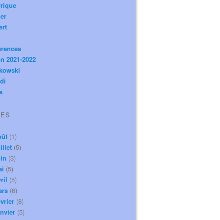
rique
er
ert
érences
n 2021-2022
ikowski
di
s
VES
oût
(1)
illet
(5)
in
(3)
ai
(5)
ril
(5)
ars
(6)
vrier
(8)
nvier
(5)