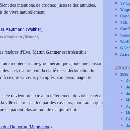
TV Ly
lent des intentions de crooner, justesse des attitudes,
Wagn
is de vivre naturellement.
Conc
TCE
Conf
Saiso
s Kaufmann (Walther)
Warl
G.Ver
es fenêtres d'Eva,
Martin Gantner
est irrésistible.
Astre
e faire monter sur une grue mécanique ajoute une tension
ARCHI
bles -, et, d'autre part, la clarté de sa déclamation lui
2026
t à ce que va vivre, peu après, son personnage de
A
Ju
Ju
e acte devient prétexte à un déferlement de violence et à
M
a ville était mise à feu par des casseurs, montrant à quel
Av
ique ne parlent plus au monde d'aujourd'hui.
M
Fé
Ja