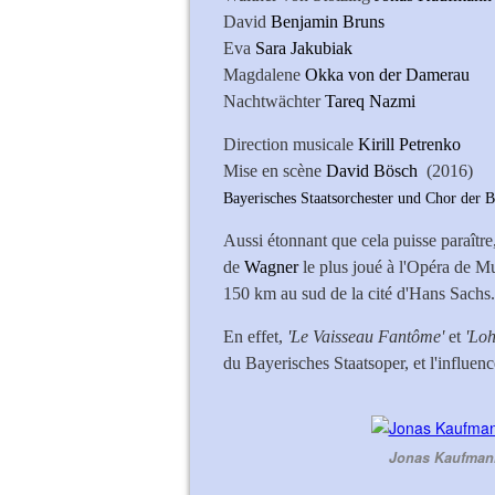
David
Benjamin Bruns
Eva
Sara Jakubiak
Magdalene
Okka von der Damerau
Nachtwächter
Tareq Nazmi
Direction musicale
Kirill Petrenko
Mise en scène
David Bösch
(2016)
Bayerisches Staatsorchester und Chor der B
Aussi étonnant que cela puisse paraître
de
Wagner
le plus joué à l'Opéra de Mun
150 km au sud de la cité d'Hans Sachs.
En effet,
'Le Vaisseau Fantôme'
et
'Lo
du Bayerisches Staatsoper, et l'influen
Jonas Kaufmann 