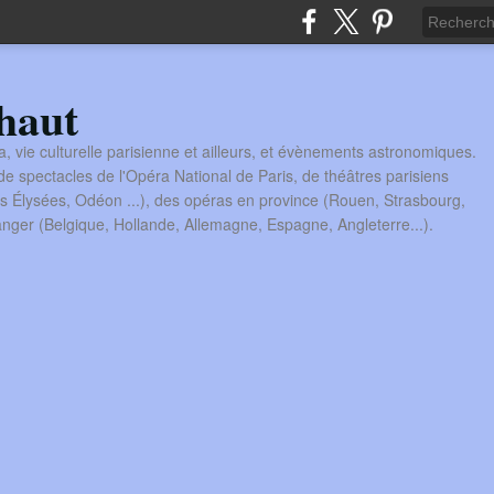
haut
a, vie culturelle parisienne et ailleurs, et évènements astronomiques.
 spectacles de l'Opéra National de Paris, de théâtres parisiens
s Élysées, Odéon ...), des opéras en province (Rouen, Strasbourg,
tranger (Belgique, Hollande, Allemagne, Espagne, Angleterre...).