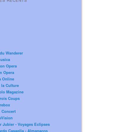
LES RÉCENTS
 du Wanderer
usica
ion Opera
m Opera
a Online
 la Culture
olo Magazine
rois Coups
rebox
 Concert
aVision
r Jubier - Voyages Eclipses
rdo Casaglia - Almanacco