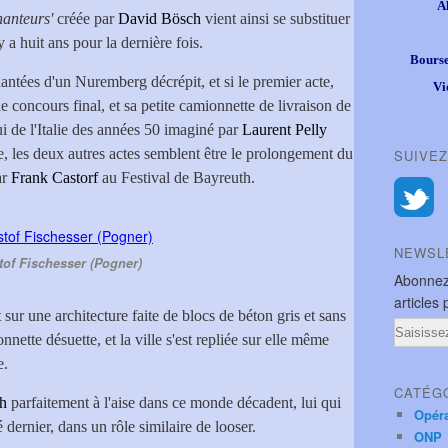
A
anteurs'
créée par
David Bösch
vient ainsi se substituer
 y a huit ans pour la dernière fois.
Bourse
hantées d'un Nuremberg décrépit, et si le premier acte,
Vi
e concours final, et sa petite camionnette de livraison de
 de l'Italie des années 50 imaginé par
Laurent Pelly
e, les deux autres actes semblent être le prolongement du
SUIVEZ
ar
Frank Castorf
au Festival de Bayreuth.
NEWSL
tof Fischesser (Pogner)
Abonnez
articles 
ur une architecture faite de blocs de béton gris et sans
Email
ette désuette, et la ville s'est repliée sur elle même
e.
CATÉG
h
parfaitement à l'aise dans ce monde décadent, lui qui
Opér
 dernier, dans un rôle similaire de looser.
ONP