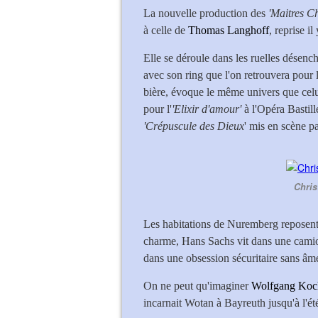
La nouvelle production des
'Maitres Ch
à celle de
Thomas Langhoff
, reprise il
Elle se déroule dans les ruelles désenc
avec son ring que l'on retrouvera pour l
bière, évoque le même univers que celui
pour l'
'Elixir d'amour'
à l'Opéra Bastill
'Crépuscule des Dieux
' mis en scène p
Chris
Les habitations de Nuremberg reposent s
charme, Hans Sachs vit dans une camionn
dans une obsession sécuritaire sans âm
On ne peut qu'imaginer
Wolfgang Koc
incarnait Wotan à Bayreuth jusqu'à l'été