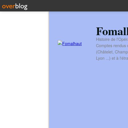
Fomal
Histoire de l'Opér
Comptes rendus de
(Châtelet, Champ
Lyon ...) et à l'é