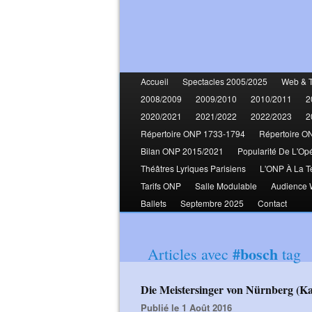
Accueil
Spectacles 2005/2025
Web & 
2008/2009
2009/2010
2010/2011
2
2020/2021
2021/2022
2022/2023
2
Répertoire ONP 1733-1794
Répertoire O
Bilan ONP 2015/2021
Popularité De L'Op
Théâtres Lyriques Parisiens
L'ONP À La T
Tarifs ONP
Salle Modulable
Audience
Ballets
Septembre 2025
Contact
#bosch
Articles avec
tag
Die Meistersinger von Nürnberg 
Publié le 1 Août 2016