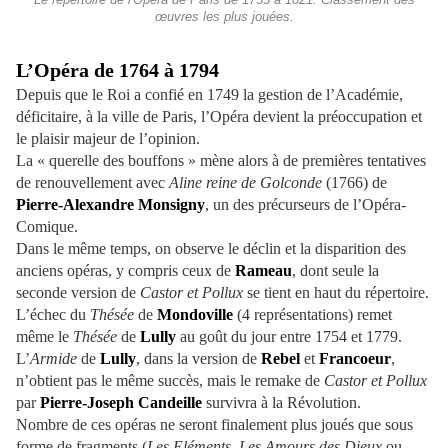
Le répertoire de l'Opéra de Paris de 1733 à 1821. Classement des
œuvres les plus jouées.
L’Opéra de 1764 à 1794
Depuis que le Roi a confié en 1749 la gestion de l’Académie,
déficitaire, à la ville de Paris, l’Opéra devient la préoccupation et
le plaisir majeur de l’opinion.
La « querelle des bouffons » mène alors à de premières tentatives
de renouvellement avec
Aline reine de Golconde
(1766) de
Pierre-Alexandre Monsigny
, un des précurseurs de l’Opéra-
Comique.
Dans le même temps, on observe le déclin et la disparition des
anciens opéras, y compris ceux de
Rameau
, dont seule la
seconde version de
Castor et Pollux
se tient en haut du répertoire.
L’échec du
Thésée
de
Mondoville
(4 représentations) remet
même le
Thésée
de
Lully
au goût du jour entre 1754 et 1779.
L’
Armide
de
Lully
, dans la version de
Rebel
et
Francoeur
,
n’obtient pas le même succès, mais le remake de
Castor et Pollux
par
Pierre-Joseph Candeille
survivra à la Révolution.
Nombre de ces opéras ne seront finalement plus joués que sous
forme de fragments (
Les Eléments
,
Les Amours des Dieux
ou