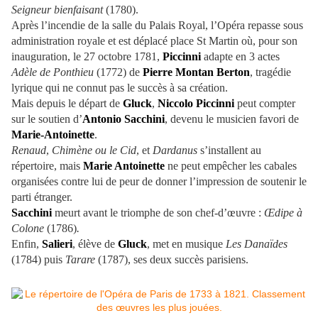
Seigneur bienfaisant
(1780).
Après l’incendie de la salle du Palais Royal, l’Opéra repasse sous
administration royale et est déplacé place St Martin où, pour son
inauguration, le 27 octobre 1781,
Piccinni
adapte en 3 actes
Adèle de Ponthieu
(1772) de
Pierre Montan Berton
, tragédie
lyrique qui ne connut pas le succès à sa création.
Mais depuis le départ de
Gluck
,
Niccolo Piccinni
peut compter
sur le soutien d’
Antonio Sacchini
, devenu le musicien favori de
Marie-Antoinette
.
Renaud
,
Chimène ou le Cid
, et
Dardanus
s’installent au
répertoire, mais
Marie Antoinette
ne peut empêcher les cabales
organisées contre lui de peur de donner l’impression de soutenir le
parti étranger.
Sacchini
meurt avant le triomphe de son chef-d’œuvre :
Œdipe à
Colone
(1786)
.
Enfin,
Salieri
, élève de
Gluck
, met en musique
Les Danaïdes
(1784) puis
Tarare
(1787), ses deux succès parisiens.