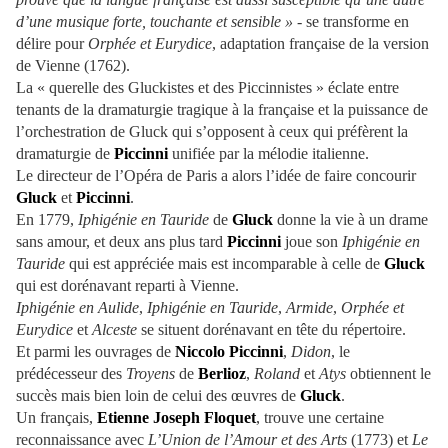
d’une musique forte, touchante et sensible »
- se transforme en
délire pour
Orphée et Eurydice
, adaptation française de la version
de Vienne (1762).
La « querelle des Gluckistes et des Piccinnistes » éclate entre
tenants de la dramaturgie tragique à la française et la puissance de
l’orchestration de Gluck qui s’opposent à ceux qui préfèrent la
dramaturgie de
Piccinni
unifiée par la mélodie italienne.
Le directeur de l’Opéra de Paris a alors l’idée de faire concourir
Gluck
et
Piccinni
.
En 1779,
Iphigénie en Tauride
de
Gluck
donne la vie à un drame
sans amour, et deux ans plus tard
Piccinni
joue son
Iphigénie en
Tauride
qui est appréciée mais est incomparable à celle de
Gluck
qui est dorénavant reparti à Vienne.
Iphigénie en Aulide
,
Iphigénie en Tauride
,
Armide
,
Orphée et
Eurydice
et
Alceste
se situent dorénavant en tête du répertoire.
Et parmi les ouvrages de
Niccolo Piccinni
,
Didon
, le
prédécesseur des
Troyens
de
Berlioz
,
Roland
et
Atys
obtiennent le
succès mais bien loin de celui des œuvres de
Gluck
.
Un français,
Etienne Joseph Floquet
, trouve une certaine
reconnaissance avec
L’Union de l’Amour et des Arts
(1773) et
Le