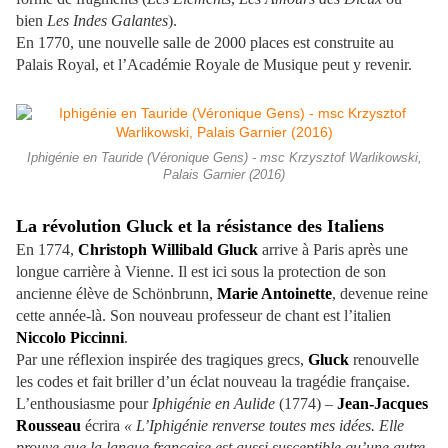
bien
Les Indes Galantes
).
En 1770, une nouvelle salle de 2000 places est construite au
Palais Royal, et l’Académie Royale de Musique peut y revenir.
Iphigénie en Tauride (Véronique Gens) - msc Krzysztof Warlikowski,
Palais Garnier (2016)
La révolution Gluck et la résistance des Italiens
En 1774,
Christoph Willibald Gluck
arrive à Paris après une
longue carrière à Vienne. Il est ici sous la protection de son
ancienne élève de Schönbrunn,
Marie Antoinette
, devenue reine
cette année-là. Son nouveau professeur de chant est l’italien
Niccolo Piccinni
.
Par une réflexion inspirée des tragiques grecs,
Gluck
renouvelle
les codes et fait briller d’un éclat nouveau la tragédie française.
L’enthousiasme pour
Iphigénie en Aulide
(1774) –
Jean-Jacques
Rousseau
écrira
« L’Iphigénie renverse toutes mes idées. Elle
prouve que la langue française est aussi susceptible qu’une autre