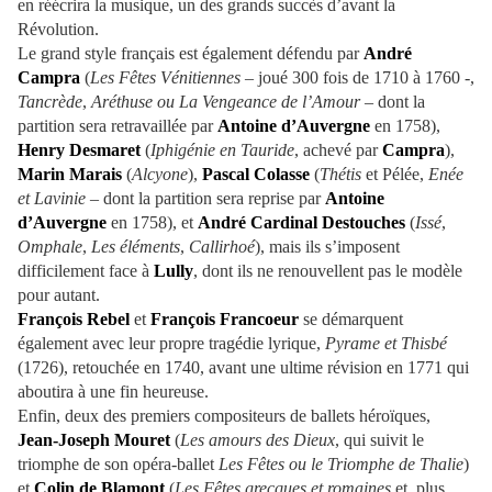
en réécrira la musique, un des grands succès d’avant la
Révolution.
Le grand style français est également défendu par
André
Campra
(
Les Fêtes Vénitiennes
– joué 300 fois de 1710 à 1760 -,
Tancrède
,
Aréthuse ou La Vengeance de l’Amour
– dont la
partition sera retravaillée par
Antoine d’Auvergne
en 1758),
Henry Desmaret
(
Iphigénie en Tauride
, achevé par
Campra
),
Marin Marais
(
Alcyone
),
Pascal Colasse
(
Thétis
et Pélée,
Enée
et Lavinie
– dont la partition sera reprise par
Antoine
d’Auvergne
en 1758), et
André Cardinal Destouches
(
Issé
,
Omphale
,
Les éléments
,
Callirhoé
), mais ils s’imposent
difficilement face à
Lully
, dont ils ne renouvellent pas le modèle
pour autant.
François Rebel
et
François Francoeur
se démarquent
également avec leur propre tragédie lyrique,
Pyrame et Thisbé
(1726), retouchée en 1740, avant une ultime révision en 1771 qui
aboutira à une fin heureuse.
Enfin, deux des premiers compositeurs de ballets héroïques,
Jean-Joseph Mouret
(
Les amours des Dieux
, qui suivit le
triomphe de son opéra-ballet
Les Fêtes ou le Triomphe de Thalie
)
et
Colin de Blamont
(
Les Fêtes grecques et romaines
et, plus