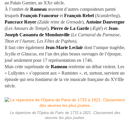
au Palais Garnier, au XXe siècle.
À l’ombre de
Rameau
œuvrent d’autres compositeurs parmi
lesquels
François Francœur
et
François Rebel
(
Scanderbeg
),
Pancrace Royer
(Zaïde reine de Grenade
),
Antoine Dauvergne
(
Les Amours de Tempé
),
Pierre de La Garde
(
Æglé
) et
Jean-
Joseph Cassanéa de Mondonville
(
Le Carnaval du Parnasse
,
Titon et l’Aurore
,
Les Fêtes de Papho
s).
Il faut citer également
Jean-Marie Leclair
dont l’unique tragédie,
Scylla et Glaucus
, est l’un des plus beaux ouvrages de l’époque,
joué seulement pour 17 représentations en 1746.
Mais cette suprématie de
Rameau
renferme un débat violent. Les
« Lullystes » s’opposent aux « Ramistes », et, surtout, survient un
épisode qui sera fondateur de la vie musicale française du XVIIIe
siècle.
Le répertoire de l'Opéra de Paris de 1733 à 1821. Classement des
œuvres les plus jouées.