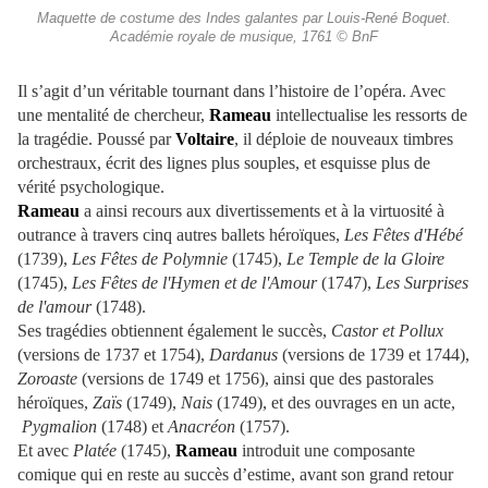
Maquette de costume des Indes galantes par Louis-René Boquet.
Académie royale de musique, 1761 © BnF
Il s’agit d’un véritable tournant dans l’histoire de l’opéra. Avec
une mentalité de chercheur,
Rameau
intellectualise les ressorts de
la tragédie. Poussé par
Voltaire
, il déploie de nouveaux timbres
orchestraux, écrit des lignes plus souples, et esquisse plus de
vérité psychologique.
Rameau
a ainsi recours aux divertissements et à la virtuosité à
outrance à travers cinq autres ballets héroïques,
Les Fêtes d'Hébé
(1739),
Les Fêtes de Polymnie
(1745),
Le Temple de la Gloire
(1745),
Les Fêtes de l'Hymen et de l'Amour
(1747),
Les Surprises
de l'amour
(1748).
Ses tragédies obtiennent également le succès,
Castor et Pollux
(versions de 1737 et 1754),
Dardanus
(versions de 1739 et 1744),
Zoroaste
(versions de 1749 et 1756), ainsi que des pastorales
héroïques,
Zaïs
(1749),
Nais
(1749), et des ouvrages en un acte,
Pygmalion
(1748) et
Anacréon
(1757).
Et avec
Platée
(1745),
Rameau
introduit une composante
comique qui en reste au succès d’estime, avant son grand retour