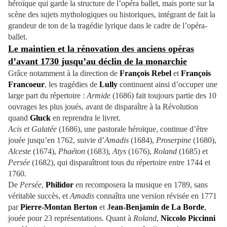
héroïque qui garde la structure de l’opéra ballet, mais porte sur la
scène des sujets mythologiques ou historiques, intégrant de fait la
grandeur de ton de la tragédie lyrique dans le cadre de l’opéra-
ballet.
Le maintien et la rénovation des anciens opéras
d’avant 1730 jusqu’au déclin de la monarchie
Grâce notamment à la direction de
François Rebel
et
François
Francoeur
, les tragédies de
Lully
continuent ainsi d’occuper une
large part du répertoire :
Armide
(1686) fait toujours partie des 10
ouvrages les plus joués, avant de disparaître à la Révolution
quand
Gluck
en reprendra le livret.
Acis et Galatée
(1686), une pastorale héroïque, continue d’être
jouée jusqu’en 1762, suivie d’
Amadis
(1684),
Proserpine
(1680),
Alceste
(1674),
Phaéton
(1683),
Atys
(1676),
Roland
(1685) et
Persée
(1682), qui disparaîtront tous du répertoire entre 1744 et
1760.
De
Persée
,
Philidor
en recomposera la musique en 1789, sans
véritable succès, et
Amadis
connaîtra une version révisée en 1771
par
Pierre-Montan Berton
et
J
ean-Benjamin de La Borde
,
jouée pour 23 représentations. Quant à
Roland
,
Niccolo Piccinni