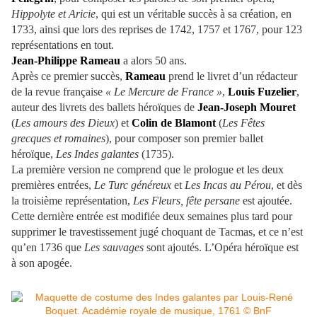
Hippolyte et Aricie
, qui est un véritable succès à sa création, en
1733, ainsi que lors des reprises de 1742, 1757 et 1767, pour 123
représentations en tout.
Jean-Philippe Rameau
a alors 50 ans.
Après ce premier succès,
Rameau
prend le livret d’un rédacteur
de la revue française
« Le Mercure de France »
,
Louis Fuzelier
,
auteur des livrets des ballets héroïques de
Jean-Joseph Mouret
(
Les amours des Dieux
) et
Colin de Blamont
(
Les Fêtes
grecques et romaines
), pour composer son premier ballet
héroïque,
Les Indes galantes
(1735).
La première version ne comprend que le prologue et les deux
premières entrées,
Le Turc généreux
et
Les Incas au Pérou
, et dès
la troisième représentation,
Les Fleurs, fête persane
est ajoutée.
Cette dernière entrée est modifiée deux semaines plus tard pour
supprimer le travestissement jugé choquant de Tacmas, et ce n’est
qu’en 1736 que
Les sauvages
sont ajoutés. L’Opéra héroïque est
à son apogée.