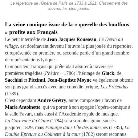
Le répertoire de l'Opéra de Paris de 1733 à 1821. Classement des
œuvres les plus jouées.
La veine comique issue de la « querelle des bouffons
» profite aux Français
Le petit intermède de
Jean-Jacques Rousseau
,
Le Devin au
village
, est dorénavant devenu l’œuvre la plus jouée du répertoire,
et représentée en première ou seconde partie d’un grand nombre
de représentations lyriques.
Compositeur français qui prétendait assurer à travers ses
premières tragédies (
Phèdre
– 1786) l’héritage de
Gluck
, de
Sacchini
et
Piccinni
,
Jean-Baptiste Moyne
va également obtenir
son plus grand succès avec une comédie lyrique,
Les Prétendus
(1789).
C’est cependant
André Grétry
, autre compositeur favori de
Marie Antoinette
, qui va porter à son apogée l’opéra-comique à
la salle Favart, mais aussi à l’Académie royale de musique.
La Caravane du Caire
(1784) sera son plus grand succès
jusqu’en 1829, mais
Panurge dans l’île des lanternes
(1785),
La
Double Epreuve ou Colinette à la cour
(1782) seront reconnus