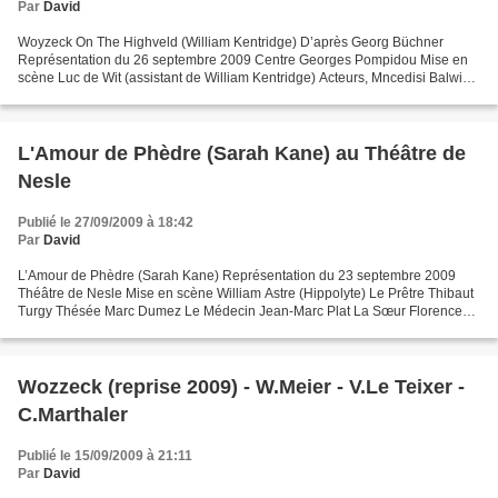
Par
David
Woyzeck On The Highveld (William Kentridge) D’après Georg Büchner
Représentation du 26 septembre 2009 Centre Georges Pompidou Mise en
scène Luc de Wit (assistant de William Kentridge) Acteurs, Mncedisi Balwin
Shabang Marionnettistes, Nkosinathi Joachim...
L'Amour de Phèdre (Sarah Kane) au Théâtre de
Nesle
Publié le 27/09/2009 à 18:42
Par
David
L’Amour de Phèdre (Sarah Kane) Représentation du 23 septembre 2009
Théâtre de Nesle Mise en scène William Astre (Hippolyte) Le Prêtre Thibaut
Turgy Thésée Marc Dumez Le Médecin Jean-Marc Plat La Sœur Florence
Wagner Phèdre Isabelle David L’idée de m’intéresser...
Wozzeck (reprise 2009) - W.Meier - V.Le Teixer -
C.Marthaler
Publié le 15/09/2009 à 21:11
Par
David