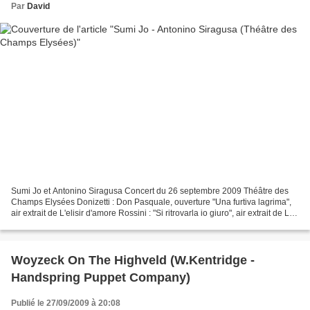
Par
David
Sumi Jo et Antonino Siragusa Concert du 26 septembre 2009 Théâtre des
Champs Elysées Donizetti : Don Pasquale, ouverture "Una furtiva lagrima",
air extrait de L'elisir d'amore Rossini : "Si ritrovarla io giuro", air extrait de La
Cenerentola Bellini :...
Woyzeck On The Highveld (W.Kentridge -
Handspring Puppet Company)
Publié le 27/09/2009 à 20:08