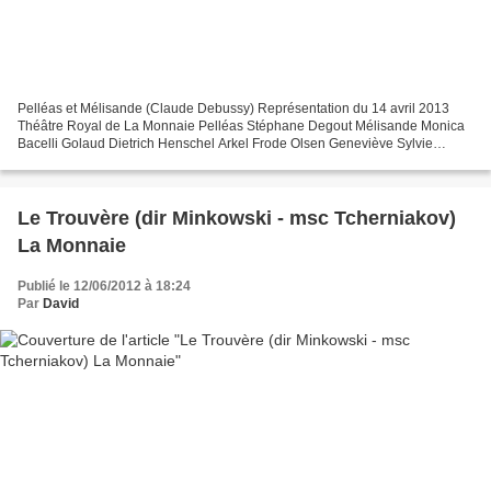
Pelléas et Mélisande (Claude Debussy) Représentation du 14 avril 2013
Théâtre Royal de La Monnaie Pelléas Stéphane Degout Mélisande Monica
Bacelli Golaud Dietrich Henschel Arkel Frode Olsen Geneviève Sylvie
Brunet-Grupposo Yniold Valérie Gabail Un médecin...
Le Trouvère (dir Minkowski - msc Tcherniakov)
La Monnaie
Publié le 12/06/2012 à 18:24
Par
David