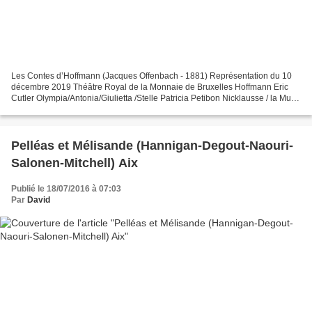
Les Contes d’Hoffmann (Jacques Offenbach - 1881) Représentation du 10
décembre 2019 Théâtre Royal de la Monnaie de Bruxelles Hoffmann Eric
Cutler Olympia/Antonia/Giulietta /Stelle Patricia Petibon Nicklausse / la Muse
Michèle Losier Lindorf /Coppélius/Miracle/Dapertutto...
Pelléas et Mélisande (Hannigan-Degout-Naouri-
Salonen-Mitchell) Aix
Publié le 18/07/2016 à 07:03
Par
David