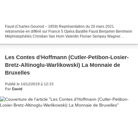
Faust (Charles Gounod – 1859) Représentation du 20 mars 2021
retransmise en différé sur France 5 Opéra Bastille Faust Benjamin Bernheim
Méphistophélès Christian Van Horn Valentin Florian Sempey Wagner
Christian Helmer Marguerite Ermonela Jaho Siébel Michèle...
Les Contes d'Hoffmann (Cutler-Petibon-Losier-
Bretz-Altinoglu-Warlikowski) La Monnaie de
Bruxelles
Publié le 14/12/2019 à 12:33
Par
David