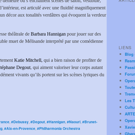
ARTIC
te demeure où s’enchaînent scènes de salon, vestibule,
d’intérieur, est articulé avec une fluidité magnifiquement
 un décor aux tonalités verdâtres qui évoquent la verdeur
esse théâtrale de
Barbara Hannigan
pour jouer sur des
e double muet de Mélisande interprété par une comédienne
LIENS
Blog
ortement
Katie Mitchell,
qui a bien raison de profiter de
Resm
Pass
téphane Degout
, qui aiment valoriser leur corps autant
Foru
ndément vivants qu’ils portent sur les scènes lyriques du
Oper
Toute
Trem
Les T
Cultu
ARTE
Oper
rance
,
#Debussy
,
#Degout
,
#Hannigan
,
#Naouri
,
#Brunet-
Xavie
ig
,
#Aix-en-Provence
,
#Philharmonia Orchestra
Ghera