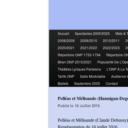
Accueil
Spectacles 2005/2025
Web & 
2008/2009
2009/2010
2010/2011
2
2020/2021
2021/2022
2022/2023
2
Répertoire ONP 1733-1794
Répertoire O
Bilan ONP 2015/2021
Popularité De L'Op
Théâtres Lyriques Parisiens
L'ONP À La T
Tarifs ONP
Salle Modulable
Audience
Ballets
Septembre 2025
Contact
Pelléas et Mélisande (Hannigan-De
Publié le 18 Juillet 2016
Pelléas et Mélisande (Claude Debussy)
Représentation du 16 juillet 2016