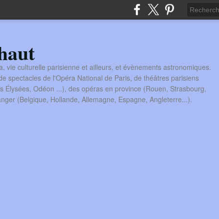
haut
a, vie culturelle parisienne et ailleurs, et évènements astronomiques.
 spectacles de l'Opéra National de Paris, de théâtres parisiens
s Élysées, Odéon ...), des opéras en province (Rouen, Strasbourg,
tranger (Belgique, Hollande, Allemagne, Espagne, Angleterre...).