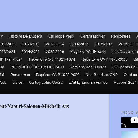
TV
Histoire De L'Opéra
Giuseppe Verdi
Gerard Mortier
Rencontres
011/2012
2012/2013
2013/2014
2014/2015
2015/2016
2016/2017
023/2024
2024/2025
2025/2026
Krzysztof Warlikowski
Les Cassandre
NP 1794-1821
Répertoire ONP 1821-1874
Répertoire ONP 1875-2025
Bi
éra
PRONOSTIC OPERA DE PARIS
Versions Des Œuvres
50 Opéras Pou
élé
Panoramas
Reprises ONP 1988-2020
Non Reprises ONP
Quatuor
 Web
Livres
Cartographie Opéra
L'Art Lyrique En France
Rapport 2021 
gout-Naouri-Salonen-Mitchell) Aix
FOND 