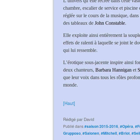
L’univers qu’elle recrée dans cette vas
chambre, escalier de service et piscine 
réglée sur le cours de la musique, dans
des tableaux de
John Constable
.
Elle exploite ainsi entièrement la soupl
effets de ralenti à laquelle se joint l
qui lui ressemble.
L’érotique sous-jacente inspire ainsi f
deux chanteurs,
Barbara Hannigan
et
S
que leur voix dans tous les rôles profo
monde.
[Haut]
Rédigé par
David
Publié dans
#saison 2015-2016
,
#Opéra
,
#F
Grupposo
,
#Salonen
,
#Mitchell
,
#Briot
,
#Sel