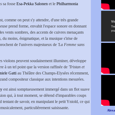
s sa fosse
Esa-Pekka Salonen
et le
Philharmonia
st, comme on peut s'y attendre, d'une très grande
rieuse prend forme, envahit l'espace sonore en donnant
des vents sombres, des accents de cuivres menaçants
 du moins, énigmatique, et la musique s'irise de
prochent de l'univers majestueux de
'La Femme sans
 les violons peuvent soudainement illuminer, développe
e à un tel point que la version raffinée de
'Tristan et
iele Gatti
au Théâtre des Champs-Elysées récemment,
rand compositeur classique aux intentions mesurées.
sy
est ainsi somptueusement immergé dans un flot suave
sion qui, à tout moment, se détend d'imparables coups
 tentant de savoir, en manipulant le petit Yniold, ce qui
 musicalement, particulièrement saisissante.
Alexa