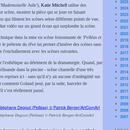
2025
'Mademoiselle Julie'
),
Katie Mitchell
utilise des
2024
 scène, montrer la pièce qui se joue en faisant
2023
ns qui filment les scènes selon différents points de vue,
2022
sultat vidéo sur un grand écran qui surplombe la scène.
2021
2020
echnique dans la mise en scène foisonnante de
'Pelléas et
2019
 le prétexte du rêve lui permet d'insérer des scènes sans
2018
re l'enchaînement avec les scènes suivantes.
2017
2016
 l'esthétique au détriment de la dramaturgie. Quand, par
2015
lisande dans la piscine - scène charnelle d'une très
2014
s reprises ici - sans qu'il n'y ait aucune d'ambigüité sur
2013
t comment Golaud peut, par la suite, harceler de
2012
l s’est réellement passé.
2011
2010
2009
2008
téphane Degout (Pelléas) © Patrick Berger/ArtComArt
2007