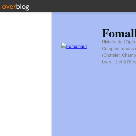
Fomal
Histoire de l'Opér
Comptes rendus de
(Châtelet, Champ
Lyon ...) et à l'é