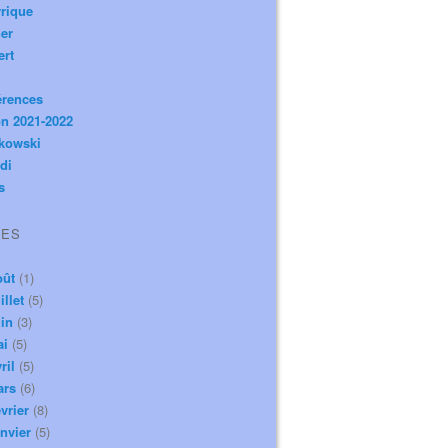
rique
er
ert
érences
n 2021-2022
ikowski
di
s
VES
oût
(1)
illet
(5)
in
(3)
ai
(5)
ril
(5)
ars
(6)
vrier
(8)
nvier
(5)