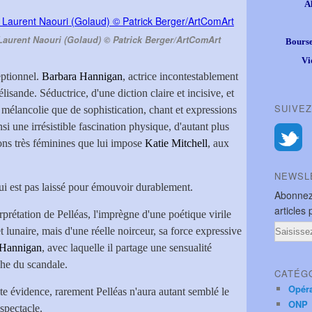
A
Laurent Naouri (Golaud) © Patrick Berger/ArtComArt
Bourse
Vi
eptionnel.
Barbara Hannigan
, actrice incontestablement
isande. Séductrice, d'une diction claire et incisive, et
SUIVEZ
mélancolie que de sophistication, chant et expressions
si une irrésistible fascination physique, d'autant plus
ions très féminines que lui impose
Katie Mitchell
, aux
NEWSL
lui est pas laissé pour émouvoir durablement.
Abonnez
articles 
erprétation de Pelléas, l'imprègne d'une poétique virile
Email
 lunaire, mais d'une réelle noirceur, sa force expressive
 Hannigan
, avec laquelle il partage une sensualité
he du scandale.
CATÉG
Opér
te évidence, rarement Pelléas n'aura autant semblé le
ONP
 spectacle.