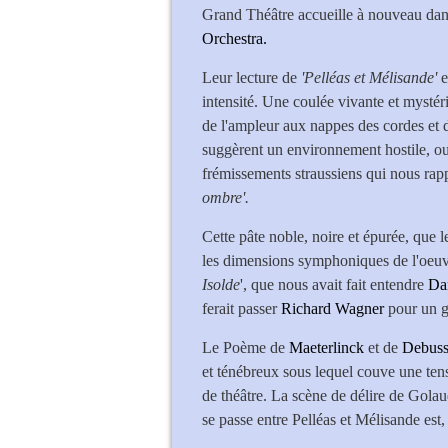
Grand Théâtre accueille à nouveau dan
Orchestra.
Leur lecture de
'Pelléas et Mélisande'
e
intensité. Une coulée vivante et mysté
de l'ampleur aux nappes des cordes et 
suggèrent un environnement hostile, ou,
frémissements straussiens qui nous rap
ombre'.
Cette pâte noble, noire et épurée, que
les dimensions symphoniques de l'oeuvr
Isolde
', que nous avait fait entendre
Dan
ferait passer
Richard Wagner
pour un g
Le Poème de
Maeterlinck
et de
Debus
et ténébreux sous lequel couve une ten
de théâtre. La scène de délire de Golaud
se passe entre Pelléas et Mélisande est,