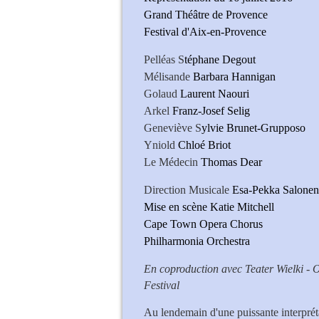
Grand Théâtre de Provence
Festival d'Aix-en-Provence
Pelléas S
téphane Degout
Mélisande
Barbara Hannigan
Golaud
Laurent Naouri
Arkel
Franz-Josef Selig
Geneviève S
ylvie Brunet-Grupposo
Yniold
Chloé Briot
Le Médecin
Thomas Dear
Direction Musicale
Esa-Pekka Salonen
Mise en scène Katie Mitchel
Cape Town Opera Chorus
Philharmonia Orchestra
En coproduction avec Teater Wielki -
Festival
Au lendemain d'une puissante interprét