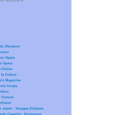
LES RÉCENTS
 du Wanderer
usica
ion Opera
m Opera
a Online
 la Culture
olo Magazine
rois Coups
rebox
 Concert
aVision
r Jubier - Voyages Eclipses
rdo Casaglia - Almanacco