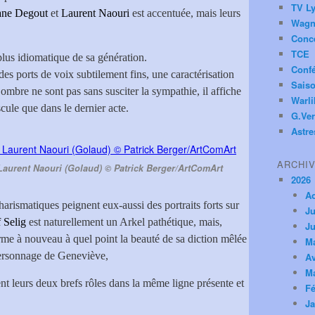
TV Ly
ane Degout
et
Laurent Naouri
est accentuée, mais leurs
Wagn
Conc
TCE
plus idiomatique de sa génération.
Conf
des ports de voix subtilement fins, une caractérisation
Saiso
ombre ne sont pas sans susciter la sympathie, il affiche
Warl
cule que dans le dernier acte.
G.Ver
Astre
ARCHI
Laurent Naouri (Golaud) © Patrick Berger/ArtComArt
2026
A
harismatiques peignent eux-aussi des portraits forts sur
Ju
 Selig
est naturellement un Arkel pathétique, mais,
Ju
me à nouveau à quel point la beauté de sa diction mêlée
M
personnage de Geneviève,
Av
M
nt leurs deux brefs rôles dans la même ligne présente et
Fé
Ja