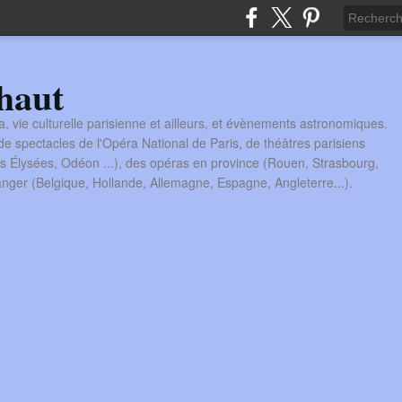
haut
a, vie culturelle parisienne et ailleurs, et évènements astronomiques.
 spectacles de l'Opéra National de Paris, de théâtres parisiens
s Élysées, Odéon ...), des opéras en province (Rouen, Strasbourg,
tranger (Belgique, Hollande, Allemagne, Espagne, Angleterre...).