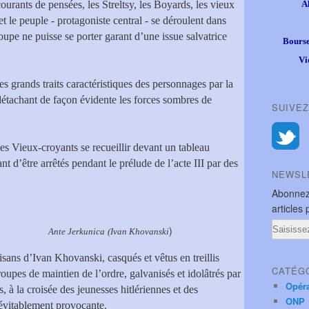
courants de pensées, les Streltsy, les Boyards, les vieux
A
 et le peuple - protagoniste central - se déroulent dans
pe ne puisse se porter garant d’une issue salvatrice
Bourse
Vi
les grands traits caractéristiques des personnages par la
détachant de façon évidente les forces sombres de
SUIVEZ
es Vieux-croyants se recueillir devant un tableau
t d’être arrêtés pendant le prélude de l’acte III par des
NEWSL
Abonnez
articles 
Email
)
Ante Jerkunica
(Ivan Khovanski
tisans d’Ivan Khovanski, casqués et vêtus en treillis
CATÉG
roupes de maintien de l’ordre, galvanisés et idolâtrés par
Opér
 à la croisée des jeunesses hitlériennes et des
ONP
vitablement provocante.