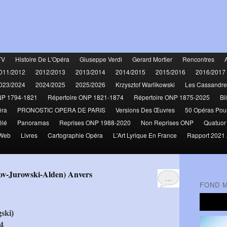
TV
Histoire De L'Opéra
Giuseppe Verdi
Gerard Mortier
Rencontres
011/2012
2012/2013
2013/2014
2014/2015
2015/2016
2016/2017
023/2024
2024/2025
2025/2026
Krzysztof Warlikowski
Les Cassandre
NP 1794-1821
Répertoire ONP 1821-1874
Répertoire ONP 1875-2025
Bi
éra
PRONOSTIC OPERA DE PARIS
Versions Des Œuvres
50 Opéras Pou
élé
Panoramas
Reprises ONP 1988-2020
Non Reprises ONP
Quatuor
 Web
Livres
Cartographie Opéra
L'Art Lyrique En France
Rapport 2021 
ov-Jurowski-Alden) Anvers
…
FOND 
ski)
4