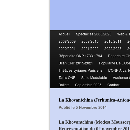
Accueil
Spectacles 2005/2025
Web & 
2008/2009
2009/2010
2010/2011
2
2020/2021
2021/2022
2022/2023
2
Répertoire ONP 1733-1794
Répertoire O
Bilan ONP 2015/2021
Popularité De L'Op
Théâtres Lyriques Parisiens
L'ONP À La T
Tarifs ONP
Salle Modulable
Audience
Ballets
Septembre 2025
Contact
La Khovantchina (Jerkunica-Anton
Publié le 5 Novembre 2014
La Khovantchina (Modest Moussorg
Représentation du 02 novembre 201