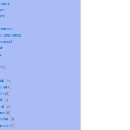
rique
er
ert
érences
n 2021-2022
ikowski
di
s
VES
oût
(1)
illet
(5)
in
(3)
ai
(5)
ril
(5)
ars
(6)
vrier
(8)
nvier
(5)