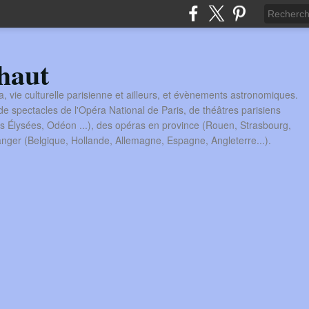
haut
a, vie culturelle parisienne et ailleurs, et évènements astronomiques.
 spectacles de l'Opéra National de Paris, de théâtres parisiens
s Élysées, Odéon ...), des opéras en province (Rouen, Strasbourg,
tranger (Belgique, Hollande, Allemagne, Espagne, Angleterre...).