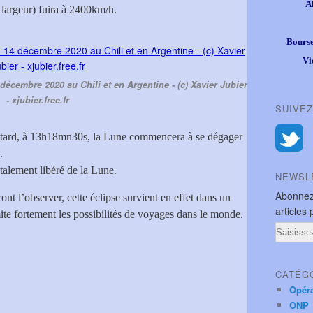
A
 largeur) fuira à 2400km/h.
Bourse
Vi
4 décembre 2020 au Chili et en Argentine - (c) Xavier Jubier
- xjubier.free.fr
SUIVEZ
tard, à 13h18mn30s, la Lune commencera à se dégager
.
talement libéré de la Lune.
NEWSL
Abonnez
t l’observer, cette éclipse survient en effet dans un
articles 
te fortement les possibilités de voyages dans le monde.
Email
CATÉG
Opér
ONP