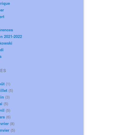
rique
er
ert
érences
n 2021-2022
ikowski
di
s
VES
oût
(1)
illet
(5)
in
(3)
ai
(5)
ril
(5)
ars
(6)
vrier
(8)
nvier
(5)