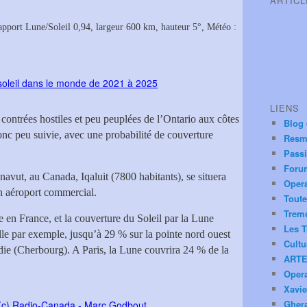
ARTIC
rapport Lune/Soleil 0,94, largeur 600 km, hauteur 5°, Météo :
LIENS
 contrées hostiles et peu peuplées de l’Ontario aux côtes
Blog
donc peu suivie, avec une probabilité de couverture
Resm
Pass
Foru
navut, au Canada, Iqaluit (7800 habitants), se situera
Oper
un aéroport commercial.
Toute
Trem
le en France, et la couverture du Soleil par la Lune
Les T
lle par exemple, jusqu’à 29 % sur la pointe nord ouest
Cultu
die (Cherbourg). A Paris, la Lune couvrira 24 % de la
ARTE
Oper
Xavie
Ghera