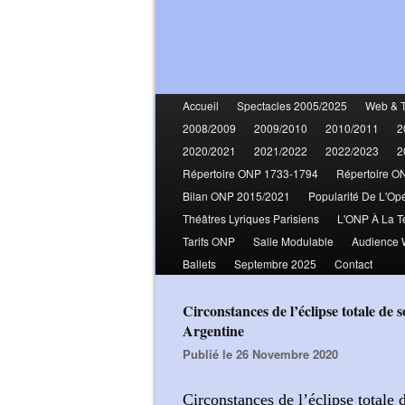
Accueil
Spectacles 2005/2025
Web & 
2008/2009
2009/2010
2010/2011
2
2020/2021
2021/2022
2022/2023
2
Répertoire ONP 1733-1794
Répertoire O
Bilan ONP 2015/2021
Popularité De L'Op
Théâtres Lyriques Parisiens
L'ONP À La T
Tarifs ONP
Salle Modulable
Audience
Ballets
Septembre 2025
Contact
Circonstances de l’éclipse totale de soleil du 14 décembre 2020 au Chili et en
Argentine
Publié le 26 Novembre 2020
Circonstances de l’éclipse totale