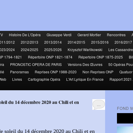
TV
Histoire De L'Opéra
Giuseppe Verdi
Gerard Mortier
Rencontres
011/2012
2012/2013
2013/2014
2014/2015
2015/2016
2016/2017
023/2024
2024/2025
2025/2026
Krzysztof Warlikowski
Les Cassandre
NP 1794-1821
Répertoire ONP 1821-1874
Répertoire ONP 1875-2025
Bi
éra
PRONOSTIC OPERA DE PARIS
Versions Des Œuvres
50 Opéras Pou
élé
Panoramas
Reprises ONP 1988-2020
Non Reprises ONP
Quatuor
 Web
Livres
Cartographie Opéra
L'Art Lyrique En France
Rapport 2021 
…
FOND 
 de soleil du 14 décembre 2020 au Chili et en