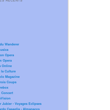
LES RÉCENTS
 du Wanderer
usica
ion Opera
m Opera
a Online
 la Culture
olo Magazine
rois Coups
rebox
 Concert
aVision
r Jubier - Voyages Eclipses
rdo Casaglia - Almanacco