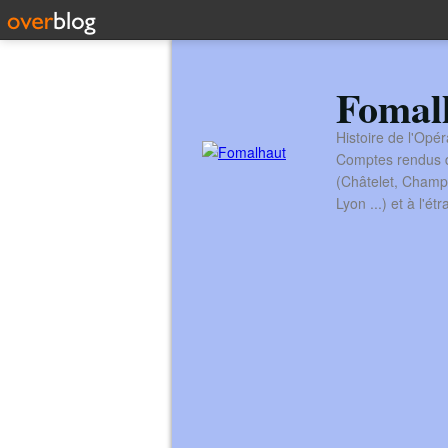
Fomal
Histoire de l'Opér
Comptes rendus de
(Châtelet, Champ
Lyon ...) et à l'é