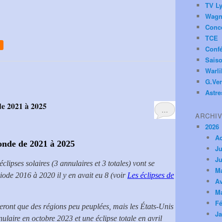
TV Ly
Wagn
Conc
TCE
Conf
Saiso
Warl
G.Ver
Astre
 de 2021 à 2025
…
ARCHI
2026
A
monde de 2021 à 2025
Ju
Ju
lipses solaires (3 annulaires et 3 totales) vont se
M
riode 2016 à 2020 il y en avait eu 8 (voir
Les éclipses de
Av
M
Fé
heront que des régions peu peuplées, mais les États-Unis
Ja
ulaire en octobre 2023 et une éclipse totale en avril