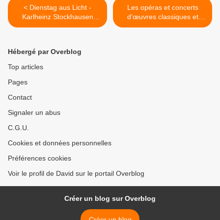
< Dienstag aus Licht -
Les opéras et concerts
Karlheinz Stockhausen
d’œuvres classiques et
(Maxime Pascal - Le
lyriques diffusés en direct
Balcon) Philharmonie de
en temps de coronavirus >
Paris
Hébergé par Overblog
Top articles
Pages
Contact
Signaler un abus
C.G.U.
Cookies et données personnelles
Préférences cookies
Voir le profil de David sur le portail Overblog
Créer un blog sur Overblog
Créer un blog