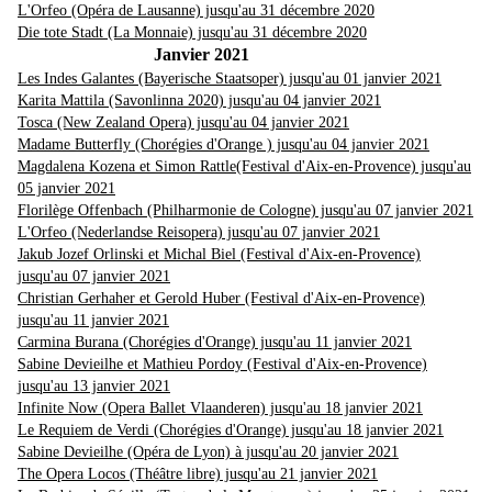
L'Orfeo (Opéra de Lausanne) jusqu'au 31 décembre 2020
Die tote Stadt (La Monnaie) jusqu'au 31 décembre 2020
Janvier 2021
Les Indes Galantes (Bayerische Staatsoper) jusqu'au 01 janvier 2021
Karita Mattila (Savonlinna 2020) jusqu'au 04 janvier 2021
Tosca (New Zealand Opera) jusqu'au 04 janvier 2021
Madame Butterfly (Chorégies d'Orange ) jusqu'au 04 janvier 2021
Magdalena Kozena et Simon Rattle(Festival d'Aix-en-Provence) jusqu'au
05 janvier 2021
Florilège Offenbach (Philharmonie de Cologne) jusqu'au 07 janvier 2021
L'Orfeo (Nederlandse Reisopera) jusqu'au 07 janvier 2021
Jakub Jozef Orlinski et Michal Biel (Festival d'Aix-en-Provence)
jusqu'au 07 janvier 2021
Christian Gerhaher et Gerold Huber (Festival d'Aix-en-Provence)
jusqu'au 11 janvier 2021
Carmina Burana (Chorégies d'Orange) jusqu'au 11 janvier 2021
Sabine Devieilhe et Mathieu Pordoy (Festival d'Aix-en-Provence)
jusqu'au 13 janvier 2021
Infinite Now (Opera Ballet Vlaanderen) jusqu'au 18 janvier 2021
Le Requiem de Verdi (Chorégies d'Orange) jusqu'au 18 janvier 2021
Sabine Devieilhe (Opéra de Lyon) à jusqu'au 20 janvier 2021
The Opera Locos (Théâtre libre) jusqu'au 21 janvier 2021