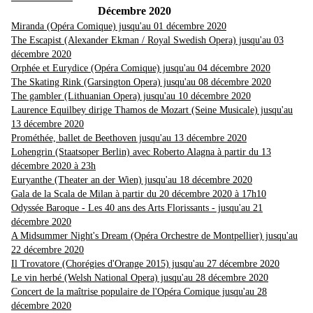
Décembre 2020
Miranda (Opéra Comique) jusqu'au 01 décembre 2020
The Escapist (Alexander Ekman / Royal Swedish Opera) jusqu'au 03
décembre 2020
Orphée et Eurydice (Opéra Comique) jusqu'au 04 décembre 2020
The Skating Rink (Garsington Opera) jusqu'au 08 décembre 2020
The gambler (Lithuanian Opera) jusqu'au 10 décembre 2020
Laurence Equilbey dirige Thamos de Mozart (Seine Musicale) jusqu'au
13 décembre 2020
Prométhée, ballet de Beethoven jusqu'au 13 décembre 2020
Lohengrin (Staatsoper Berlin) avec Roberto Alagna à partir du 13
décembre 2020 à 23h
Euryanthe (Theater an der Wien) jusqu'au 18 décembre 2020
Gala de la Scala de Milan à partir du 20 décembre 2020 à 17h10
Odyssée Baroque - Les 40 ans des Arts Florissants - jusqu'au 21
décembre 2020
A Midsummer Night's Dream (Opéra Orchestre de Montpellier) jusqu'au
22 décembre 2020
Il Trovatore (Chorégies d'Orange 2015) jusqu'au 27 décembre 2020
Le vin herbé (Welsh National Opera) jusqu'au 28 décembre 2020
Concert de la maîtrise populaire de l'Opéra Comique jusqu'au 28
décembre 2020