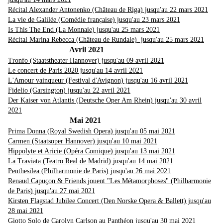
Récital Alexander Antonenko (Château de Riga) jusqu'au 22 mars 2021
La vie de Galilée (Comédie française) jusqu'au 23 mars 2021
Is This The End (La Monnaie) jusqu'au 25 mars 2021
Récital Marina Rebecca (Château de Rundale) jusqu'au 25 mars 2021
Avril 2021
Tronfo (Staatstheater Hannover) jusqu'au 09 avril 2021
Le concert de Paris 2020 jusqu'au 14 avril 2021
L'Amour vainqueur (Festival d'Avignon) jusqu'au 16 avril 2021
Fidelio (Garsington) jusqu'au 22 avril 2021
Der Kaiser von Atlantis (Deutsche Oper Am Rhein) jusqu'au 30 avril
2021
Mai 2021
Prima Donna (Royal Swedish Opera) jusqu'au 05 mai 2021
Carmen (Staatsoper Hannover) jusqu'au 10 mai 2021
Hippolyte et Aricie (Opéra Comique) jusqu'au 13 mai 2021
La Traviata (Teatro Real de Madrid) jusqu'au 14 mai 2021
Penthesilea (Philharmonie de Paris) jusqu'au 26 mai 2021
Renaud Capuçon & Friends jouent "Les Métamorphoses" (Philharmonie
de Paris) jusqu'au 27 mai 2021
Kirsten Flagstad Jubilee Concert (Den Norske Opera & Ballett) jusqu'au
28 mai 2021
Giotto Solo de Carolyn Carlson au Panthéon jusqu'au 30 mai 2021