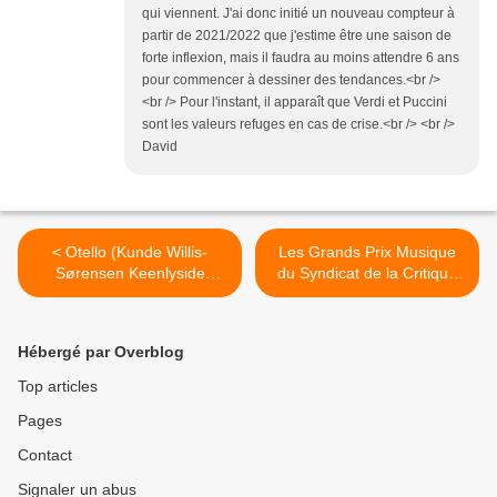
qui viennent. J'ai donc initié un nouveau compteur à
partir de 2021/2022 que j'estime être une saison de
forte inflexion, mais il faudra au moins attendre 6 ans
pour commencer à dessiner des tendances.<br />
<br /> Pour l'instant, il apparaît que Verdi et Puccini
sont les valeurs refuges en cas de crise.<br /> <br />
David
< Otello (Kunde Willis-
Les Grands Prix Musique
Sørensen Keenlyside
du Syndicat de la Critique
Fogliani Niermeyer) Munich
depuis 1964 >
Hébergé par Overblog
Top articles
Pages
Contact
Signaler un abus