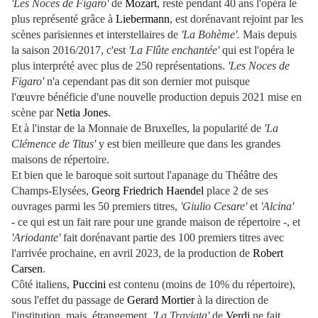
'Les Noces de Figaro'
de
Mozart
, resté pendant 40 ans l'opéra le
plus représenté grâce à
Liebermann
, est dorénavant rejoint par les
scènes parisiennes et interstellaires de
'La Bohème'.
Mais depuis
la saison 2016/2017, c'est
'La Flûte enchantée'
qui est l'opéra le
plus interprété avec plus de 250 représentations.
'Les Noces de
Figaro'
n'a cependant pas dit son dernier mot puisque
l'œuvre bénéficie d'une nouvelle production depuis 2021 mise en
scène par
Netia Jones
.
Et à l'instar de la Monnaie de Bruxelles, la popularité de
'La
Clémence de Titus'
y est bien meilleure que dans les grandes
maisons de répertoire.
Et bien que le baroque soit surtout l'apanage du Théâtre des
Champs-Elysées,
Georg Friedrich Haendel
place 2 de ses
ouvrages parmi les 50 premiers titres,
'Giulio Cesare'
et
'Alcina'
-
ce qui est un fait rare pour une grande maison de répertoire -, et
'Ariodante'
fait dorénavant partie des 100 premiers titres avec
l'arrivée prochaine, en avril 2023, de la production de
Robert
Carsen
.
Côté italiens,
Puccini
est contenu (moins de 10% du répertoire),
sous l'effet du passage de
Gerard Mortier
à la direction de
l'institution, mais, étrangement,
'La Traviata'
de
Verdi
ne fait