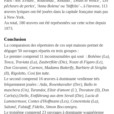
Paris - tels
'Ernani', 'Rodelinda', 'Rinaldo', 'Death in Venice', 'Les
pêcheurs de perles', 'Anna Bolena' ou 'Stiffelio' -
, à l'inverse, 113
œuvres lyriques ont été jouées dans la capitale française mais pas
à New-York.
Au total, 180 œuvres ont été représentées sur cette scène depuis
1973.
Conclusion
La comparaison des répertoires de ces sept maisons permet de
dégager 50 ouvrages répartis en trois groupes :
Le premier comprend 11 incontournables qui sont :
Bohème (La),
Tosca, Traviata (La), Zauberflöte (Die), Nozze di Figaro (Le),
Don Giovanni, Carmen, Madama Butterfly, Barbiere di Siviglia
(Il), Rigoletto, Cosi fan tutte.
Le second comprend 16 œuvres à dominante verdienne très
fréquemment jouées :
Aida, Rosenkavalier (Der), Ballo in
maschera (Un), Turandot, Elisir d'amore (L'), Trovatore (Il), Don
Carlo(s),Otello, Entführung aus dem Serail (Die), Lucia di
Lammermoor, Contes d'Hoffmann (Les), Cenerentola (La),
Salomé, Falstaff, Fidelio, Simon Boccanegra.
Le troisième comprend 23 ouvrages à dominante wagnérienne