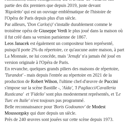
partie des dix premiers que depuis 2019, juste devant
'Rigoletto'
qui est un ouvrage emblématique de l'histoire de
l'Opéra de Paris depuis plus d'un siècle.
Par ailleurs,
'
Don Carlo(s)'
s'installe durablement comme le
troisième opéra de
Giuseppe Verdi
le plus joué dans la maison où
il fut créé dans sa version parisienne de 1867.
Leos Janacek
est également un compositeur bien représenté,
puisqu'il porte 2% du répertoire, ce qu'aucune autre maison, à part
La Monnaie, ne lui concède, mais
'Jenufa'
n'a jamais été joué en
version originale à l'Opéra de Paris.
En revanche, quelques grands piliers des maisons de répertoire,
'Turandot'
- mais depuis l'entrée au répertoire en 2021 de la
production de
Robert Wilson
, l'ultime chef-d'œuvre de
Puccini
s'impose sur la scène Bastille -
, 'Aïda', 'I Pagliacci/Cavalleria
Rusticana' et 'Fidelio'
sont plus modestement représentés, et
'Le
Turc en Italie'
n'est toujours pas programmé.
Belle reconnaissance pour
'Boris Godounov'
de
Modest
Moussorgsky
qui dure depuis un siècle.
Près de 240 œuvres sont jouées sur cette scène depuis 1973.