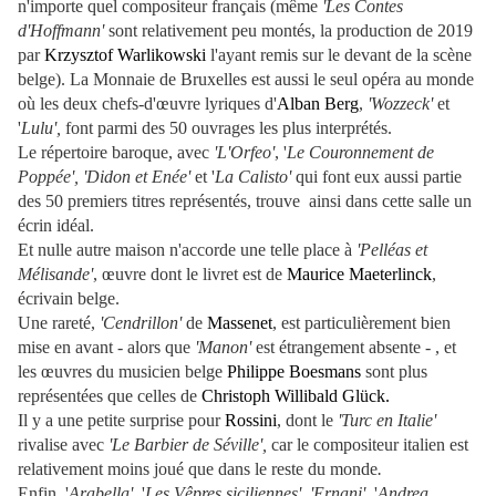
n'importe quel compositeur français (même
'Les Contes
d'Hoffmann'
sont relativement peu montés, la production de 2019
par
Krzysztof Warlikowski
l'ayant remis sur le devant de la scène
belge). La Monnaie de Bruxelles est aussi le seul opéra au monde
où les deux chefs-d'œuvre lyriques d'
Alban Berg
,
'Wozzeck'
et
'
Lulu',
font parmi des 50 ouvrages les plus interprétés.
Le répertoire baroque, avec
'L'Orfeo'
, '
Le Couronnement de
Poppée', 'Didon et Enée'
et '
La Calisto'
qui font eux aussi partie
des 50 premiers titres représentés, trouve ainsi dans cette salle un
écrin idéal.
Et nulle autre maison n'accorde une telle place à
'Pelléas et
Mélisande'
, œuvre dont le livret est de
Maurice Maeterlinck
,
écrivain belge.
Une rareté,
'Cendrillon'
de
Massenet
, est particulièrement bien
mise en avant - alors que
'Manon'
est étrangement absente - , et
les œuvres du musicien belge
Philippe Boesmans
sont plus
représentées que celles de
Christoph Willibald Glück.
Il y a une petite surprise pour
Rossini
, dont le
'Turc en Italie'
rivalise avec
'Le Barbier de Séville',
car le compositeur italien est
relativement moins joué que dans le reste du monde
.
Enfin, '
Arabella'
, '
Les Vêpres siciliennes'
,
'Ernani'
, '
Andrea