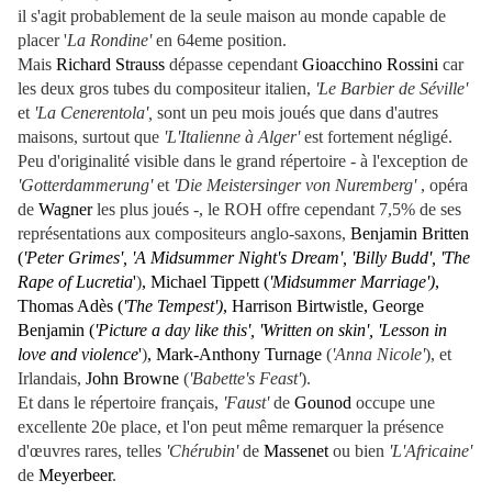
il s'agit probablement de la seule maison au monde capable de
placer '
La Rondine'
en 64eme position.
Mais
Richard Strauss
dépasse cependant
Gioacchino Rossini
car
les deux gros tubes du compositeur italien,
'Le Barbier de Séville'
et
'La Cenerentola',
sont un peu mois joués que dans d'autres
maisons, surtout que
'L'Italienne à Alger'
est fortement négligé.
Peu d'originalité visible dans le grand répertoire - à l'exception de
'Gotterdammerung'
et
'Die Meistersinger von Nuremberg'
, opéra
de
Wagner
les plus joués -, le ROH offre cependant 7,5% de ses
représentations aux compositeurs anglo-saxons,
Benjamin Britten
(
'
Peter Grimes', 'A Midsummer Night's Dream', 'Billy Budd', 'The
Rape of Lucretia
'
)
, Michael Tippett
(
'
Midsummer Marriage')
,
Thomas Adès
(
'
The Tempest')
, Harrison Birtwistle, George
Benjamin
(
'
Picture a day like this', 'Written on skin', 'Lesson in
love and violence
'
)
, Mark-Anthony Turnage
(
'Anna Nicole'
), et
Irlandais,
John Browne
(
'Babette's Feast'
)
.
Et dans le répertoire français,
'Faust'
de
Gounod
occupe une
excellente 20e place, et l'on peut même remarquer la présence
d'œuvres rares, telles
'Chérubin'
de
Massenet
ou bien
'L'Africaine'
de
Meyerbeer
.