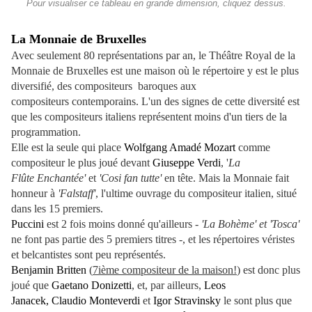
Pour visualiser ce tableau en grande dimension, cliquez dessus.
La Monnaie de Bruxelles
Avec seulement 80 représentations par an, le Théâtre Royal de la
Monnaie de Bruxelles est une maison où le répertoire y est le plus
diversifié, des compositeurs baroques aux
compositeurs contemporains. L'un des signes de cette diversité est
que les compositeurs italiens représentent moins d'un tiers de la
programmation.
Elle est la seule qui place
Wolfgang Amadé Mozart
comme
compositeur le plus joué devant
Giuseppe Verdi
, '
La
Flûte Enchantée'
et
'Cosi fan tutte'
en tête. Mais la Monnaie fait
honneur à
'Falstaff'
, l'ultime ouvrage du compositeur italien, situé
dans les 15 premiers.
Puccini
est 2 fois moins donné qu'ailleurs
- 'La Bohème' et
'Tosca'
ne font pas partie des 5 premiers titres -, et les répertoires véristes
et belcantistes sont peu représentés.
Benjamin Britten
(
7ième compositeur de la maison!
) est donc plus
joué que
Gaetano Donizetti
, et, par ailleurs,
Leos
Janacek,
Claudio Monteverdi
et
Igor Stravinsky
le sont plus que