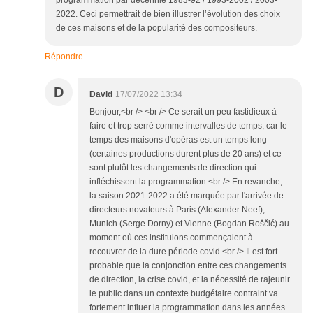
programmation par décennie 1983-92 / 1993-2002 / 2003-
2022. Ceci permettrait de bien illustrer l’évolution des choix
de ces maisons et de la popularité des compositeurs.
Répondre
D
David
17/07/2022 13:34
Bonjour,<br /> <br /> Ce serait un peu fastidieux à
faire et trop serré comme intervalles de temps, car le
temps des maisons d'opéras est un temps long
(certaines productions durent plus de 20 ans) et ce
sont plutôt les changements de direction qui
infléchissent la programmation.<br /> En revanche,
la saison 2021-2022 a été marquée par l'arrivée de
directeurs novateurs à Paris (Alexander Neef),
Munich (Serge Dorny) et Vienne (Bogdan Roščić) au
moment où ces instituions commençaient à
recouvrer de la dure période covid.<br /> Il est fort
probable que la conjonction entre ces changements
de direction, la crise covid, et la nécessité de rajeunir
le public dans un contexte budgétaire contraint va
fortement influer la programmation dans les années