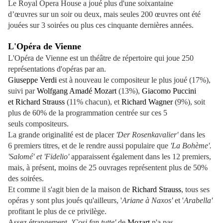
Le Royal Opera House a joué plus d'une soixantaine
d’œuvres sur un soir ou deux, mais seules 200 œuvres ont été
jouées sur 3 soirées ou plus ces cinquante dernières années.
L'Opéra de Vienne
L'Opéra de Vienne est un théâtre de répertoire qui joue 250
représentations d'opéras par an.
Giuseppe Verdi
est à nouveau le compositeur le plus joué (17%),
suivi par
Wolfgang Amadé Mozart
(13%),
Giacomo Puccini
et
Richard Strauss
(11% chacun), et
Richard Wagner
(9%), soit
plus de 60% de la programmation centrée sur ces 5
seuls compositeurs.
La grande originalité est de placer
'Der Rosenkavalier'
dans les
6 premiers titres, et de le rendre aussi populaire que
'La Bohème'.
'Salomé' et 'Fidelio'
apparaissent également dans les 12 premiers,
mais, à présent, moins de 25 ouvrages représentent plus de 50%
des soirées.
Et comme il s'agit bien de la maison de
Richard Strauss
, tous ses
opéras y sont plus joués qu'ailleurs, '
Ariane à Naxos'
et '
Arabella'
profitant le plus de ce privilège.
Assez étrangement,
'Cosi fan tutte'
de
Mozart
n'a pas