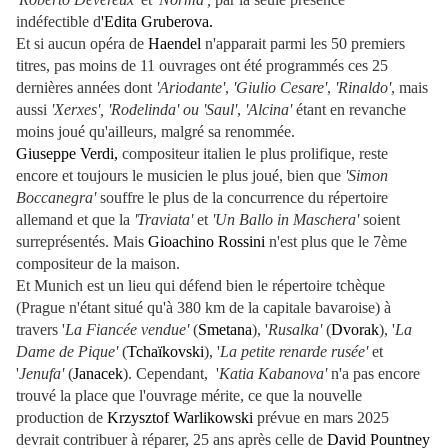
indéfectible d
'Edita Gruberova.
Et si aucun opéra de
Haendel
n'apparait parmi les 50 premiers
titres, pas moins de 11 ouvrages ont été programmés ces 25
dernières années dont
'Ariodante'
,
'Giulio Cesare'
,
'Rinaldo'
, mais
aussi
'Xerxes', 'Rodelinda' ou
'Saul'
,
'Alcina'
étant en revanche
moins joué qu'ailleurs, malgré sa renommée.
Giuseppe Verdi,
compositeur italien le plus prolifique, reste
encore et toujours le musicien le plus joué, bien que
'Simon
Boccanegra'
souffre le plus de la concurrence du répertoire
allemand et que la
'Traviata'
et
'Un Ballo in Maschera'
soient
surreprésentés. M
ais
Gioachino Rossini
n'est plus que le 7ème
compositeur de la maison.
Et Munich est un lieu qui défend bien le répertoire tchèque
(Prague n'étant situé qu'à 380 km de la capitale bavaroise) à
travers '
La Fiancée vendue'
(
Smetana
), '
Rusalka'
(
Dvorak
), '
La
Dame de Pique'
(
Tchaïkovski
), '
La petite renarde rusée'
et
'
Jenufa'
(
Janacek
). Cependant, '
Katia Kabanova'
n'a pas encore
trouvé la place que l'ouvrage mérite, ce que la nouvelle
production de
Krzysztof Warlikowski
prévue en mars 2025
devrait contribuer à réparer, 25 ans après celle de
David Pountney