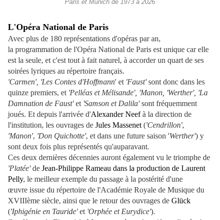
Paris et Munich de 1973 à 2026
L'Opéra National de Paris
Avec plus de 180 représentations d'opéras par an,
la programmation de l'Opéra National de Paris est unique car elle
est la seule, et c'est tout à fait naturel, à accorder un quart de ses
soirées lyriques au répertoire français.
'Carmen', 'Les Contes d'Hoffmann
' et
'Faust'
sont donc dans les
quinze premiers, et
'Pelléas et Mélisande', 'Manon, 'Werther', 'La
Damnation de Faust'
et
'Samson et Dalila'
sont fréquemment
joués. Et depuis l'arrivée d'
Alexander Neef
à la direction de
l'institution, les ouvrages de
Jules Massenet
(
'Cendrillon'
,
'Manon'
,
'Don Quichotte'
, et dans une future saison '
Werther'
) y
sont deux fois plus représentés qu'auparavant.
Ces deux dernières décennies auront également vu le triomphe de
'Platée'
de
Jean-Philippe Rameau dans la production de Laurent
Pelly
, le meilleur exemple du passage à la postérité d'une
œuvre issue du répertoire de l'Académie Royale de Musique du
XVIIIème siècle, ainsi que le retour des ouvrages de
Glück
(
'Iphigénie en Tauride'
et
'Orphée et Eurydice'
).