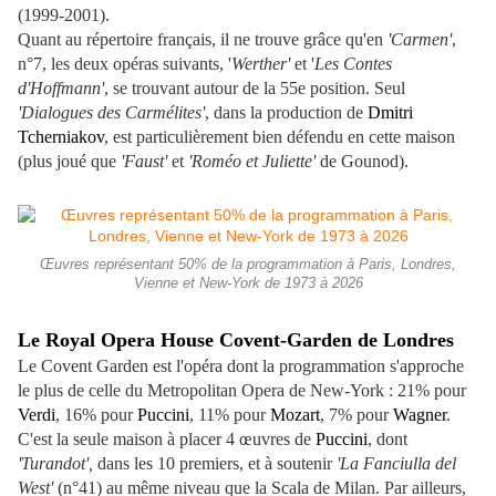
(1999-2001).
Quant au répertoire français, il ne trouve grâce qu'en
'Carmen'
,
n°7, les deux opéras suivants, '
Werther'
et '
Les Contes
d'Hoffmann'
, se trouvant autour de la 55e position. Seul
'Dialogues des Carmélites'
, dans la production de
Dmitri
Tcherniakov
, est particulièrement bien défendu en cette maison
(plus joué que
'Faust'
et
'Roméo et Juliette'
de Gounod).
Œuvres représentant 50% de la programmation à Paris, Londres,
Vienne et New-York de 1973 à 2026
Le Royal Opera House Covent-Garden de Londres
Le Covent Garden est l'opéra dont la programmation s'approche
le plus de celle du Metropolitan Opera de New-York : 21% pour
Verdi
, 16% pour
Puccini
, 11% pour
Mozart
, 7% pour
Wagner
.
C'est la seule maison à placer 4 œuvres de
Puccini
, dont
'Turandot',
dans les 10 premiers, et à soutenir
'La Fanciulla del
West'
(n°41) au même niveau que la Scala de Milan. Par ailleurs,