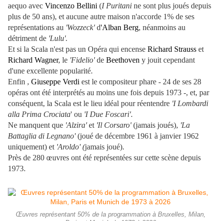
aequo avec
Vincenzo Bellini
(
I Puritani
ne sont plus joués depuis
plus de 50 ans), et aucune autre maison n'accorde 1% de ses
représentations au
'Wozzeck'
d
'Alban Berg
, néanmoins au
détriment de
'Lulu'.
Et si la Scala n'est pas un Opéra qui encense
Richard Strauss
et
Richard Wagner
, le
'Fidelio'
de
Beethoven
y jouit cependant
d'une excellente popularité.
Enfin ,
Giuseppe Verdi
est le compositeur phare - 24 de ses 28
opéras ont été interprétés au moins une fois depuis 1973 -, et, par
conséquent, la Scala est le lieu idéal pour réentendre
'I
Lombardi
alla Prima Crociata
' ou
'I Due Foscari'
.
Ne manquent que
'Alzira'
et
'Il Corsaro'
(jamais joués),
'La
Battaglia di Legnano'
(joué de décembre 1961 à janvier 1962
uniquement) et
'Aroldo' (
jamais joué).
Près de 280 œuvres ont été représentées sur cette scène depuis
1973.
Œuvres représentant 50% de la programmation à Bruxelles, Milan,