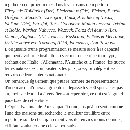
régulièrement programmés dans les maisons de répertoire :
Fliegende Holländer (Der), Fledermaus (Die), Elektra, Eugène
Onéguine, Macbeth, Lohengrin, Faust, Ariadne auf Naxos,
Walküre (Die), Parsifal, Boris Godounov, Manon Lescaut, Tristan
et Isolde, Werther, Nabucco, Wozzeck, Forza del destino (La),
Manon, Pagliacci (Il)/Cavalleria Rusticana, Pelléas et Mélisande,
Meistersinger von Nürnberg (Die), Idomeneo, Don Pasquale.
L'originalité d'une programmation se mesure alors à la capacité
que peut avoir une institution à s'écarter de ce répertoire type,
sachant que l'Italie, l'Allemagne, l'Autriche et la France, les quatre
terres natales des compositeurs les plus joués, privilégient les
œuvres de leurs auteurs nationaux.
On remarque également que plus le nombre de représentations
d'une maison d'opéra augmente et dépasse les 200 spectacles pas
an, moins elle tend à diversifier son répertoire, ce qui est le grand
paradoxe de cette étude.
L'Opéra National de Paris apparaît donc, jusqu'à présent, comme
l'une des maisons qui recherche le meilleur équilibre entre
répertoire solide et élargissement vers de œuvres moins connues,
et il faut souhaiter que cela se poursuive.