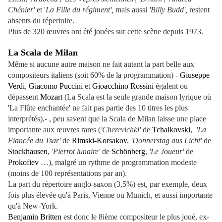
Chénier'
et '
La Fille du régiment',
mais aussi
'Billy Budd',
restent
absents du répertoire.
Plus de 320 œuvres ont été jouées sur cette scène depuis 1973.
La Scala de Milan
Même si aucune autre maison ne fait autant la part belle aux
compositeurs italiens (soit 60% de la programmation) -
Giuseppe
Verdi
,
Giacomo Puccini
et
Gioacchino Rossini
égalent ou
dépassent
Mozart
(La Scala est la seule grande maison lyrique où
'La Flûte enchantée' ne fait pas partie des 10 titres les plus
interprétés),- , peu savent que la Scala de Milan laisse une place
importante aux œuvres rares (
'Cherevichki'
de
Tchaikovski
,
'La
Fiancée du Tsar'
de
Rimski-Korsakov
,
'Donnerstag aus Licht'
de
Stockhausen
,
'Pierrot lunaire'
de
Schönberg
,
'Le Joueur'
de
Prokofiev
…), malgré un rythme de programmation modeste
(moins de 100 représentations par an).
La part du répertoire anglo-saxon (3,5%) est, par exemple, deux
fois plus élevée qu'à Paris, Vienne ou Munich, et aussi importante
qu'à New-York.
Benjamin Britten
est donc le 8ième compositeur le plus joué, ex-