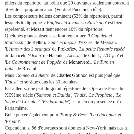
piliers du répertoire, au point que 20 ouvrages seulement couvrent
50% de la programmation (
Verdi
et
Puccini
en tête).
Les compositeurs italiens dominent (53% du répertoire), parmi
lesquels le diptyque
'I Pagliacci/Cavalleria Rusticana'
est bien
représenté, et
Mozart
tient encore 10% du répertoire.
Quelques grands absents se font remarquer,
'I Capuleti ei
Montecchi'
de
Bellini
,
'Saint-François d'Assise'
de
Messian
,
'L'Amour des 3 oranges'
de
Prokofiev
,
'La petite Renarde rusée
'
de
Janacek
,
'Alcina'
de
Haendel,
Alceste'
de
Glück,
'L'Orfeo'
et
'Le Couronnement de Poppée'
de
Monteverdi
,
'Le Turc en
Italie'
de
Rossini
.
Mais
'Romeo et Juliette
' de
Charles Gounod
est plus joué que
'Faust'
, et se situe dans les 30 premiers.
Par ailleurs, une part du grand répertoire de l'Opéra de Paris du
XIXème siècle (
'Samson et Dalida', 'Thais', 'Le Prophète', 'Le
Siège de Corinthe', 'Esclarmonde'
) est mieux représentée qu'à
Paris même.
Belle percée également pour
'Porgy & Bess'
,
'La Gioconda
' et
'Ernani'.
Cependant, si 56 d'ouvrages sont donnés à New-York mais pas à