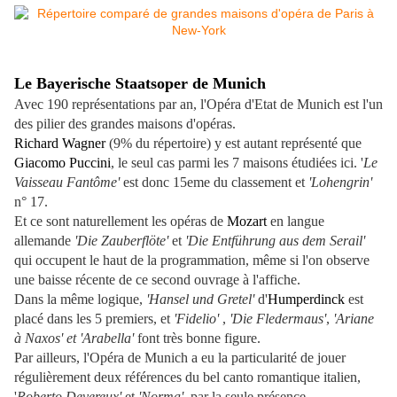
Le Bayerische Staatsoper de Munich
Avec 190 représentations par an, l'Opéra d'Etat de Munich est l'un
des pilier des grandes maisons d'opéras.
Richard Wagner
(9% du répertoire) y est autant représenté que
Giacomo Puccini
, le seul cas parmi les 7 maisons étudiées ici. '
Le
Vaisseau Fantôme'
est donc 15eme du classement et
'Lohengrin'
n° 17.
Et ce sont naturellement les opéras de
Mozart
en langue
allemande
'Die Zauberflöte'
et
'Die Entführung aus dem Serail'
qui occupent le haut de la programmation, même si l'on observe
une baisse récente de ce second ouvrage à l'affiche.
Dans la même logique,
'Hansel und Gretel'
d'
Humperdinck
est
placé dans les 5 premiers, et
'Fidelio'
,
'Die Fledermaus'
,
'Ariane
à Naxos' et 'Arabella'
font très bonne figure.
Par ailleurs, l'Opéra de Munich a eu la particularité de jouer
régulièrement deux références du bel canto romantique italien,
'
Roberto Devereux'
et
'Norma',
par la seule présence