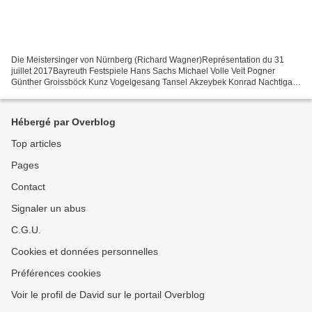
Die Meistersinger von Nürnberg (Richard Wagner)Représentation du 31
juillet 2017Bayreuth Festspiele Hans Sachs Michael Volle Veit Pogner
Günther Groissböck Kunz Vogelgesang Tansel Akzeybek Konrad Nachtigal
Armin Kolarczyk Sixtus Beckmesser Johannes Martin...
Hébergé par Overblog
Top articles
Pages
Contact
Signaler un abus
C.G.U.
Cookies et données personnelles
Préférences cookies
Voir le profil de David sur le portail Overblog