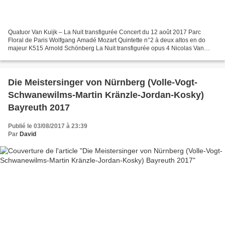
Quatuor Van Kuijk – La Nuit transfigurée Concert du 12 août 2017 Parc
Floral de Paris Wolfgang Amadé Mozart Quintette n°2 à deux altos en do
majeur K515 Arnold Schönberg La Nuit transfigurée opus 4 Nicolas Van
Kuijk, Sylvain Favre, violons Emmanuel François,...
Die Meistersinger von Nürnberg (Volle-Vogt-
Schwanewilms-Martin Kränzle-Jordan-Kosky)
Bayreuth 2017
Publié le 03/08/2017 à 23:39
Par
David