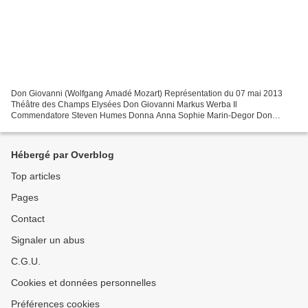
Don Giovanni (Wolfgang Amadé Mozart) Représentation du 07 mai 2013
Théâtre des Champs Elysées Don Giovanni Markus Werba Il
Commendatore Steven Humes Donna Anna Sophie Marin-Degor Don
Ottavio Daniel Behle Donna Elvira Miah Persson Leporello Robert
Gleadow...
Hébergé par Overblog
Top articles
Pages
Contact
Signaler un abus
C.G.U.
Cookies et données personnelles
Préférences cookies