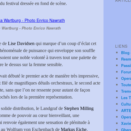
ARTIC
e du festival dressée en fond de scène.
a Wartburg - Photo Enrico Nawrath
ce de
Lise Davidsen
qui marque d’un coup d’éclat cet
LIENS
phénoménale de puissance qui enveloppe son souffle
Blog
soient une noble volonté à travers tout une palette de
Resm
re le dessus sur la femme sensible.
Pass
Foru
vait débuté le premier acte de manière très impressive,
Oper
t filé de magnifiques détails orchestraux, le second acte
Toute
te, sans que l’on ne ressente pour autant de façon
Trem
ochés lors de la première représentation.
Les T
Cultu
solide distribution, le Landgraf de
Stephen Milling
ARTE
 homme de pouvoir au cœur bienveillant, une
Oper
qui renvoie également une sensation de plénitude à
Xavie
ant au Wolfram von Eschenbach de
Markus Eiche
,
Ghera