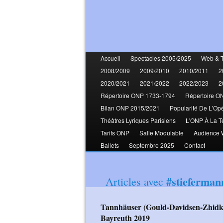
Accueil
Spectacles 2005/2025
Web & 
2008/2009
2009/2010
2010/2011
2
2020/2021
2021/2022
2022/2023
2
Répertoire ONP 1733-1794
Répertoire O
Bilan ONP 2015/2021
Popularité De L'Op
Théâtres Lyriques Parisiens
L'ONP À La T
Tarifs ONP
Salle Modulable
Audience
Ballets
Septembre 2025
Contact
#stieferman
Articles avec
Tannhäuser (Gould-Davidsen-Zhidkova-Milling-Eiche-Kratzer-Gergiev)
Bayreuth 2019