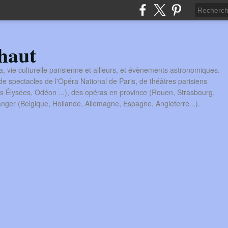
haut
a, vie culturelle parisienne et ailleurs, et évènements astronomiques.
 spectacles de l'Opéra National de Paris, de théâtres parisiens
s Élysées, Odéon ...), des opéras en province (Rouen, Strasbourg,
tranger (Belgique, Hollande, Allemagne, Espagne, Angleterre...).