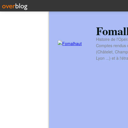
Fomal
Histoire de l'Opér
Comptes rendus de
(Châtelet, Champ
Lyon ...) et à l'é