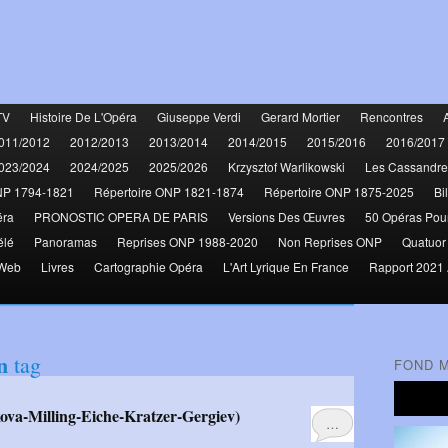
TV
Histoire De L'Opéra
Giuseppe Verdi
Gerard Mortier
Rencontres
011/2012
2012/2013
2013/2014
2014/2015
2015/2016
2016/2017
023/2024
2024/2025
2025/2026
Krzysztof Warlikowski
Les Cassandre
NP 1794-1821
Répertoire ONP 1821-1874
Répertoire ONP 1875-2025
Bi
éra
PRONOSTIC OPERA DE PARIS
Versions Des Œuvres
50 Opéras Pou
élé
Panoramas
Reprises ONP 1988-2020
Non Reprises ONP
Quatuor
 Web
Livres
Cartographie Opéra
L'Art Lyrique En France
Rapport 2021 
n
tag
FOND 
…