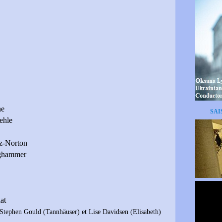
he
SAI
ehle
z-Norton
ghammer
at
Stephen Gould (Tannhäuser) et Lise Davidsen (Elisabeth)