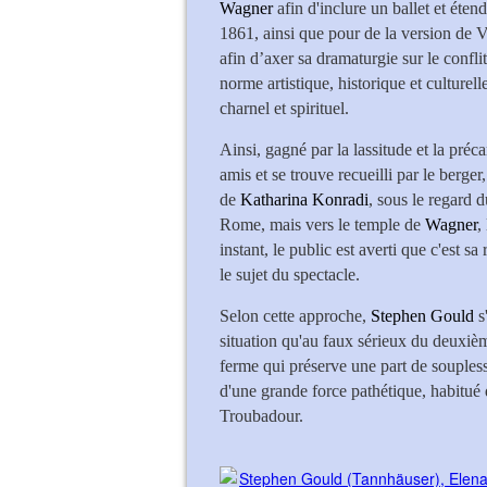
Wagner
afin d'inclure un ballet et éte
1861, ainsi que pour de la version de
afin d’axer sa dramaturgie sur le conflit 
norme artistique, historique et culturell
charnel et spirituel.
Ainsi, gagné par la lassitude et la pré
amis et se trouve recueilli par le berge
de
Katharina Konradi
, sous le regard d
Rome, mais vers le temple de
Wagner
,
instant, le public est averti que c'est s
le sujet du spectacle.
Selon cette approche,
Stephen Gould
s
situation qu'au faux sérieux du deuxièm
ferme qui préserve une part de soupless
d'une grande force pathétique, habitué q
Troubadour.