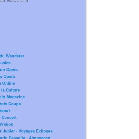
LES RÉCENTS
 du Wanderer
usica
ion Opera
m Opera
a Online
 la Culture
olo Magazine
rois Coups
rebox
 Concert
aVision
r Jubier - Voyages Eclipses
rdo Casaglia - Almanacco