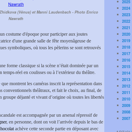
2025
2024
Zhidkova (Vénus) et Manni Laudenbach - Photo Enrico
2023
Nawrath
2022
2021
2020
t un costume d'époque pour participer aux joutes
2019
catrice d'une grande salle de fête moyenâgeuse de
2018
ues symboliques, où tous les pèlerins se sont retrouvés
2017
2016
d’une forme classique si la scène n’était dominée par un
2015
n temps-réel en coulisses ou à l’extérieur du théâtre.
2014
2013
e que montrent les caméras inscrit la représentation dans
2012
onventionnels théâtraux, et fait le choix, au final, de
2011
 groupe déjanté et vivant d’origine où toutes les libertés
2010
2009
2008
candale est accompagnée par un arsenal répressif de
2007
gner
, en personne, dont on voit l’arrivée depuis le bas de
hocolat
achève cette seconde partie en déposant avec