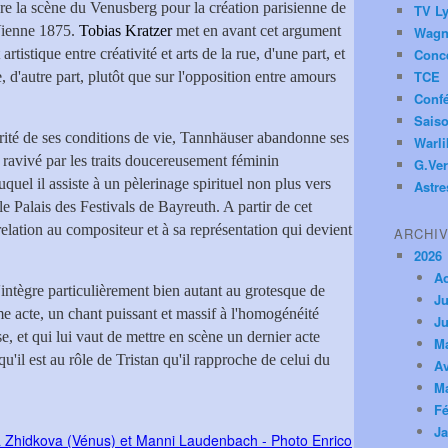
ndre la scène du Venusberg pour la création parisienne de
TV Ly
 Vienne 1875.
Tobias Kratzer
met en avant cet argument
Wagn
artistique entre créativité et arts de la rue, d'une part, et
Conc
TCE
e, d'autre part, plutôt que sur l'opposition entre amours
Conf
Saiso
carité de ses conditions de vie, Tannhäuser abandonne ses
Warl
r, ravivé par les traits doucereusement féminin
G.Ver
uquel il assiste à un pèlerinage spirituel non plus vers
Astre
 le Palais des Festivals de Bayreuth. A partir de cet
a relation au compositeur et à sa représentation qui devient
ARCHI
2026
A
'intègre particulièrement bien autant au grotesque de
Ju
e acte, un chant puissant et massif à l'homogénéité
Ju
e, et qui lui vaut de mettre en scène un dernier acte
M
u'il est au rôle de Tristan qu'il rapproche de celui du
Av
M
Fé
Ja