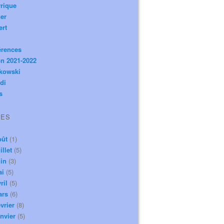
rique
er
ert
érences
n 2021-2022
ikowski
di
s
VES
oût
(1)
illet
(5)
in
(3)
ai
(5)
ril
(5)
ars
(6)
vrier
(8)
nvier
(5)