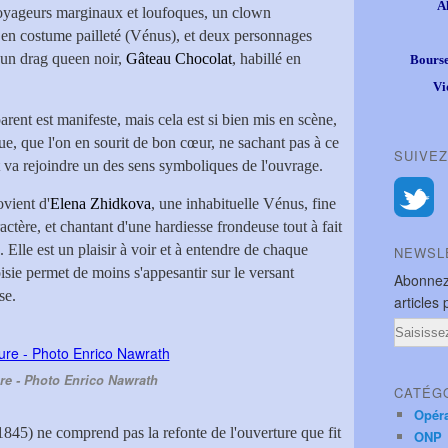
A
voyageurs marginaux et loufoques, un clown
 en costume pailleté (Vénus), et deux personnages
t un drag queen noir,
Gâteau Chocolat
, habillé en
Bourse
Vi
arent est manifeste, mais cela est si bien mis en scène,
e, que l'on en sourit de bon cœur, ne sachant pas à ce
SUIVEZ
t va rejoindre un des sens symboliques de l'ouvrage.
ovient d'
Elena Zhidkova
, une inhabituelle Vénus, fine
ctère, et chantant d'une hardiesse frondeuse tout à fait
. Elle est un plaisir à voir et à entendre de chaque
NEWSL
oisie permet de moins s'appesantir sur le versant
Abonnez
se.
articles 
Email
re - Photo Enrico Nawrath
CATÉG
Opér
(1845) ne comprend pas la refonte de l'ouverture que fit
ONP