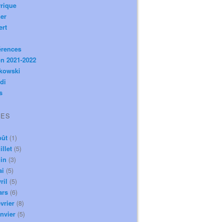
rique
er
ert
érences
n 2021-2022
ikowski
di
s
VES
oût
(1)
illet
(5)
in
(3)
ai
(5)
ril
(5)
ars
(6)
vrier
(8)
nvier
(5)