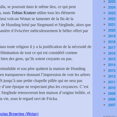
2025
la, se poursuit dans le même lieu, ce qui peut
2024
n, mais
Tobias Kratzer
utilise tous les éléments
2023
2022
insi voit-on Wotan se lamenter de la fin de la
2021
 de Hunding brisé par Siegmund et Sieglinde, alors que
2020
anière d’éviscérer méticuleusement le bélier offert par
2019
2018
dans toute religion il y a la justification de la nécessité de
2017
r l'élimination de tout ce qui est considéré comme
2016
 bien des gens, qu’ils soient croyants ou pas.
2015
2014
Brünnhilde et son père quittent la maison de Hunding
2013
en transparence donnant l’impression de voir les arbres
2012
êt jusqu’à une petite chapelle pillée qui ne sera pas
2011
 d’une époque ne respectant plus les croyances. C’est
2010
Sieglinde retrouveront leur maison d’origine brûlée, et
2009
a vie, sous le regard ravi de Fricka.
2008
2007