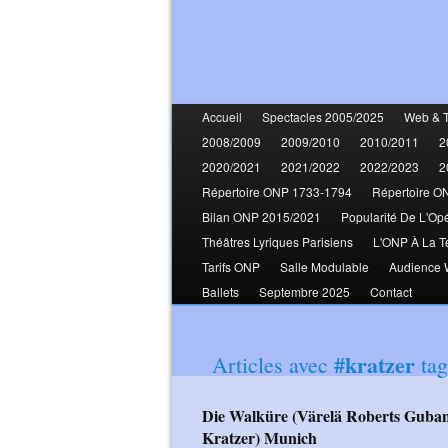
Accueil
Spectacles 2005/2025
Web & 
2008/2009
2009/2010
2010/2011
2
2020/2021
2021/2022
2022/2023
2
Répertoire ONP 1733-1794
Répertoire O
Bilan ONP 2015/2021
Popularité De L'Op
Théâtres Lyriques Parisiens
L'ONP À La T
Tarifs ONP
Salle Modulable
Audience
Ballets
Septembre 2025
Contact
#kratzer
Articles avec
tag
Die Walküre (Värelä Roberts Gubanova Brownlee Bäckström Jurowski
Kratzer) Munich