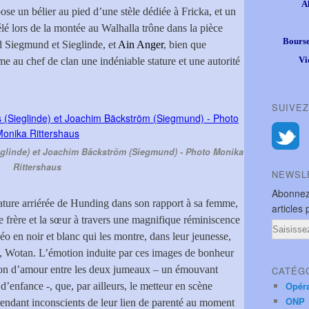
A
se un bélier au pied d’une stèle dédiée à Fricka, et un
élé lors de la montée au Walhalla trône dans la pièce
Bourse
nd Siegmund et Sieglinde, et
Ain Anger
, bien que
Vi
e au chef de clan une indéniable stature et une autorité
SUIVEZ
eglinde) et Joachim Bäckström (Siegmund) - Photo Monika
Rittershaus
NEWSL
Abonnez
nature arriérée de Hunding dans son rapport à sa femme,
articles 
 le frère et la sœur à travers une magnifique réminiscence
Email
éo en noir et blanc qui les montre, dans leur jeunesse,
ère, Wotan. L’émotion induite par ces images de bonheur
lation d’amour entre les deux jumeaux – un émouvant
CATÉG
Opér
 d’enfance -, que, par ailleurs, le metteur en scène
ONP
rendant inconscients de leur lien de parenté au moment