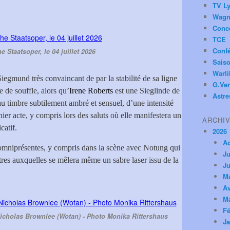
TV Ly
Wagn
Conc
TCE
Conf
e Staatsoper, le 04 juillet 2026
Saiso
Warl
Siegmund très convaincant de par la stabilité de sa ligne
G.Ver
e de souffle, alors qu’
Irene Roberts
est une Sieglinde de
Astre
u timbre subtilement ambré et sensuel, d’une intensité
ier acte, y compris lors des saluts où elle manifestera un
ARCHI
catif.
2026
A
 omniprésentes, y compris dans la scène avec Notung qui
Ju
tres auxquelles se mêlera même un sabre laser issu de la
Ju
M
Av
M
Fé
 Nicholas Brownlee (Wotan) - Photo Monika Rittershaus
Ja