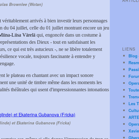
ARTIC
olas Brownlee (Wotan)
t véritablement arrivés à bien investir leurs personnages
on du 04 juillet, celle du 01 juillet montrant encore un jeu
Miina-Liisa Värelä
qui, engoncée dans un costume à
 représentations des Dieux - tout en satisfaisant les
LIENS
rs, ce qui est très astucieux -, ne se libère totalement
Blog
ésilience vocale, toujours fascinante à entendre y
Resm
 engage.
Pass
nt le plateau en chantant avec un impact sonore
Foru
ent une unité de timbre même dans les moments les
Oper
alités théâtrales qui usent d'impressionnantes intonations
Toute
Trem
Les T
Cultu
ARTE
linde) et Ekaterina Gubanova (Fricka)
Oper
Xavie
Ghera