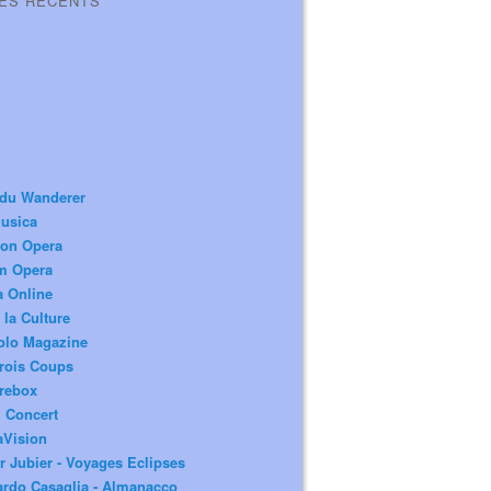
LES RÉCENTS
 du Wanderer
usica
ion Opera
m Opera
a Online
 la Culture
olo Magazine
rois Coups
rebox
 Concert
aVision
r Jubier - Voyages Eclipses
rdo Casaglia - Almanacco