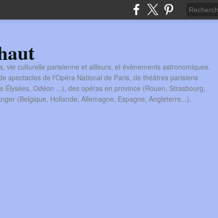
haut
a, vie culturelle parisienne et ailleurs, et évènements astronomiques.
 spectacles de l'Opéra National de Paris, de théâtres parisiens
s Élysées, Odéon ...), des opéras en province (Rouen, Strasbourg,
tranger (Belgique, Hollande, Allemagne, Espagne, Angleterre...).