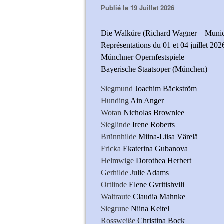
Publié le 19 Juillet 2026
Die Walküre (Richard Wagner – Munich
Représentations du 01 et 04 juillet 202
Münchner Opernfestspiele
Bayerische Staatsoper (München)
Siegmund
Joachim Bäckström
Hunding
Ain Anger
Wotan
Nicholas Brownlee
Sieglinde
Irene Roberts
Brünnhilde
Miina-Liisa Värelä
Fricka
Ekaterina Gubanova
Helmwige
Dorothea Herbert
Gerhilde
Julie Adams
Ortlinde
Elene Gvritishvili
Waltraute
Claudia Mahnke
Siegrune
Niina Keitel
Rossweiße
Christina Bock