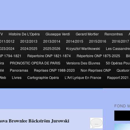
TV
Histoire De L'Opéra
Giuseppe Verdi
Gerard Mortier
Rencontres
011/2012
2012/2013
2013/2014
2014/2015
2015/2016
2016/2017
023/2024
2024/2025
2025/2026
Krzysztof Warlikowski
Les Cassandre
NP 1794-1821
Répertoire ONP 1821-1874
Répertoire ONP 1875-2025
Bi
éra
PRONOSTIC OPERA DE PARIS
Versions Des Œuvres
50 Opéras Pou
élé
Panoramas
Reprises ONP 1988-2020
Non Reprises ONP
Quatuor
 Web
Livres
Cartographie Opéra
L'Art Lyrique En France
Rapport 2021 
FOND 
…