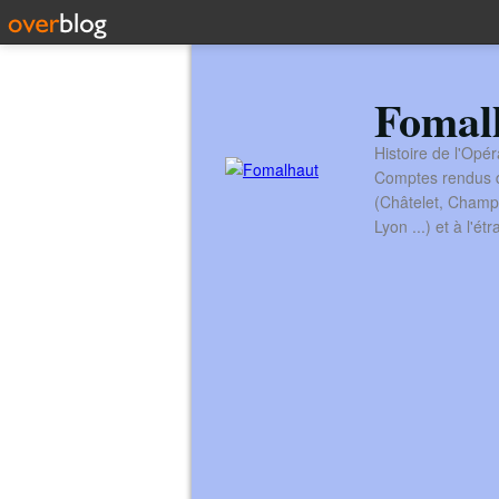
Fomal
Histoire de l'Opér
Comptes rendus de
(Châtelet, Champ
Lyon ...) et à l'é