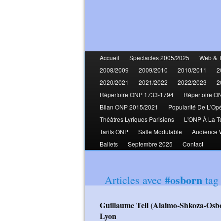
Accueil
Spectacles 2005/2025
Web & 
2008/2009
2009/2010
2010/2011
2
2020/2021
2021/2022
2022/2023
2
Répertoire ONP 1733-1794
Répertoire O
Bilan ONP 2015/2021
Popularité De L'Op
Théâtres Lyriques Parisiens
L'ONP À La T
Tarifs ONP
Salle Modulable
Audience
Ballets
Septembre 2025
Contact
#osborn
Articles avec
tag
Guillaume Tell (Alaimo-Shkoza-Osborn-Teitgen-Archibald-Rustioni-Kratzer)
Lyon