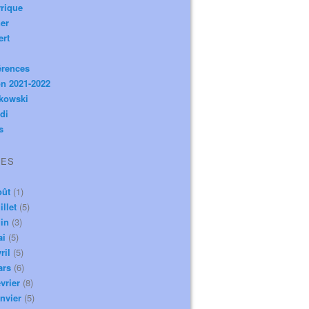
rique
er
ert
érences
n 2021-2022
ikowski
di
s
VES
oût
(1)
illet
(5)
in
(3)
ai
(5)
ril
(5)
ars
(6)
vrier
(8)
nvier
(5)