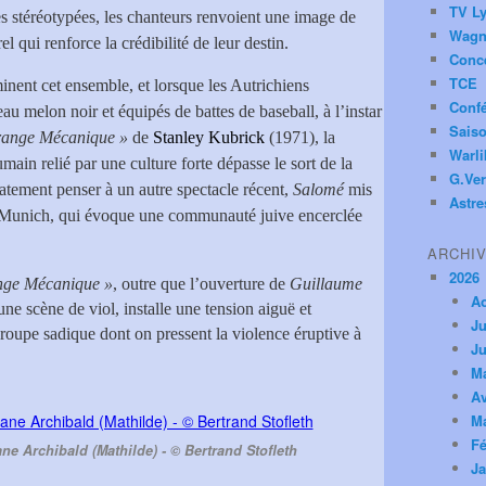
TV Ly
s stéréotypées, les chanteurs renvoient une image de
Wagn
l qui renforce la crédibilité de leur destin.
Conc
TCE
minent cet ensemble, et lorsque les Autrichiens
Conf
au melon noir et équipés de battes de baseball, à l’instar
Saiso
range Mécanique »
de
Stanley Kubrick
(1971), la
Warl
ain relié par une culture forte dépasse le sort de la
G.Ver
atement penser à un autre spectacle récent,
Salomé
mis
Astre
Munich, qui évoque une communauté juive encerclée
ARCHI
2026
nge Mécanique »
, outre que l’ouverture de
Guillaume
A
une scène de viol, installe une tension aiguë et
Ju
roupe sadique dont on pressent la violence éruptive à
Ju
M
Av
M
Fé
ne Archibald (Mathilde) - © Bertrand Stofleth
Ja