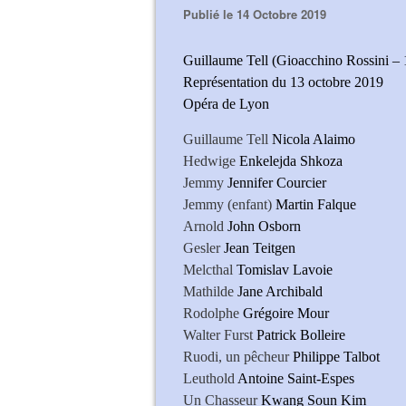
Publié le 14 Octobre 2019
Guillaume Tell (Gioacchino Rossini –
Représentation du 13 octobre 2019
Opéra de Lyon
Guillaume Tell
Nicola Alaimo
Hedwige
Enkelejda Shkoza
Jemmy
Jennifer Courcier
Jemmy (enfant)
Martin Falque
Arnold
John Osborn
Gesler
Jean Teitgen
Melcthal
Tomislav Lavoie
Mathilde
Jane Archibald
Rodolphe
Grégoire Mour
Walter Furst
Patrick Bolleire
Ruodi, un pêcheur
Philippe Talbot
Leuthold
Antoine Saint-Espes
Un Chasseur
Kwang Soun Kim