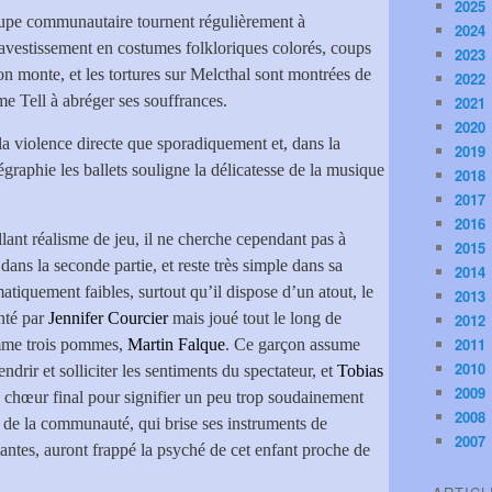
2025
groupe communautaire tournent régulièrement à
2024
travestissement en costumes folkloriques colorés, coups
2023
on monte, et les tortures sur Melcthal sont montrées de
2022
e Tell à abréger ses souffrances.
2021
2020
la violence directe que sporadiquement et, dans la
2019
égraphie les ballets souligne la délicatesse de la musique
2018
2017
2016
illant réalisme de jeu, il ne cherche cependant pas à
2015
dans la seconde partie, et reste très simple dans sa
2014
atiquement faibles, surtout qu’il dispose d’un atout, le
2013
nté par
Jennifer Courcier
mais joué tout le long de
2012
2011
omme trois pommes,
Martin Falque
. Ce garçon assume
2010
drir et solliciter les sentiments du spectateur, et
Tobias
2009
 chœur final pour signifier un peu trop soudainement
2008
n de la communauté, qui brise ses instruments de
2007
antes, auront frappé la psyché de cet enfant proche de