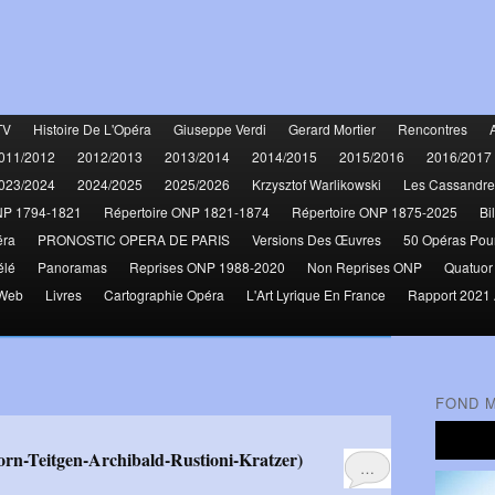
TV
Histoire De L'Opéra
Giuseppe Verdi
Gerard Mortier
Rencontres
011/2012
2012/2013
2013/2014
2014/2015
2015/2016
2016/2017
023/2024
2024/2025
2025/2026
Krzysztof Warlikowski
Les Cassandre
NP 1794-1821
Répertoire ONP 1821-1874
Répertoire ONP 1875-2025
Bi
éra
PRONOSTIC OPERA DE PARIS
Versions Des Œuvres
50 Opéras Pou
élé
Panoramas
Reprises ONP 1988-2020
Non Reprises ONP
Quatuor
 Web
Livres
Cartographie Opéra
L'Art Lyrique En France
Rapport 2021 
FOND 
…