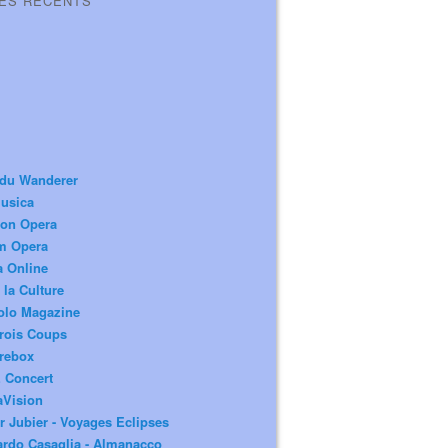
LES RÉCENTS
 du Wanderer
usica
ion Opera
m Opera
a Online
 la Culture
olo Magazine
rois Coups
rebox
 Concert
aVision
r Jubier - Voyages Eclipses
rdo Casaglia - Almanacco