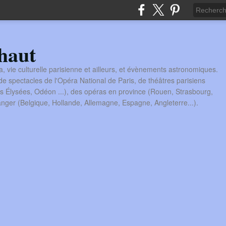
haut
a, vie culturelle parisienne et ailleurs, et évènements astronomiques.
 spectacles de l'Opéra National de Paris, de théâtres parisiens
s Élysées, Odéon ...), des opéras en province (Rouen, Strasbourg,
tranger (Belgique, Hollande, Allemagne, Espagne, Angleterre...).