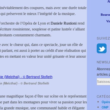
A
inévitablement des coupures, mais avec une durée totale
 qui préservent le mieux l’intégrité de la musique.
Bourse
Vi
 l’orchestre de l’Opéra de Lyon et
Daniele Rustioni
rend
criture rossinienne, souplesse et patine lustrée s’alliant
 miroitants constamment charmants.
SUIVEZ
e avec le chœur qui, dans ce spectacle, joue un rôle de
parlant, est aussi à porter au crédit d'une réalisation qui
es en mettant en valeur leur unité grisante et leur amour
NEWSL
Abonnez
articles 
Email
 (Melcthal) - © Bertrand Stofleth
une magnifique façon d’être sur scène en le représentant
CATÉG
Opér
part dans les montagnes pour vivre sa passion pour les
ONP
de la grande musique, une communauté habile et élégante