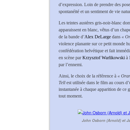
d’expression. Loin de prendre des pose
spontanéité et un sentiment de vie nature
Les teintes austères gris-noir-blanc do
apparaissent en blanc, vêtus d’un chape
de la bande d’
Alex DeLarge
dans
« O
violence planante sur ce petit monde hum
confédération helvétique et fait immédi
en scène par
Krzysztof Warlikowski
à 
par l’ennemi.
Ainsi, le choix de la référence à
« Ora
Tell
est utilisée dans le film au cours d’
instantanée à chaque apparition de ce g
tout moment.
John Osborn (Arnold) et Ja