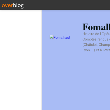
Fomal
Histoire de l'Opér
Comptes rendus de
(Châtelet, Champ
Lyon ...) et à l'é