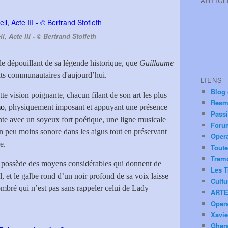
ARTIC
l, Acte III - © Bertrand Stofleth
le dépouillant de sa légende historique, que
Guillaume
lits communautaires d'aujourd’hui.
LIENS
Blog
tte vision poignante, chacun filant de son art les plus
Resm
mo
, physiquement imposant et appuyant une présence
Pass
nte avec un soyeux fort poétique, une ligne musicale
Foru
n peu moins sonore dans les aigus tout en préservant
Oper
e.
Toute
Trem
, possède des moyens considérables qui donnent de
Les T
 et le galbe rond d’un noir profond de sa voix laisse
Cultu
mbré qui n’est pas sans rappeler celui de Lady
ARTE
Oper
Xavie
Ghera