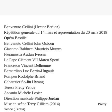
Benvenuto Cellini (Hector Berlioz)
Répétition générale du 14 mars et représentation du 20 mars 2018
Opéra Bastille
Benvenuto Cellini
John Osborn
Giacomo Balducci
Maurizio Muraro
Fieramosca
Audun Iversen
Le Pape Clément VII
Marco Spotti
Francesco
Vincent Delhoume
Bernardino
Luc Bertin-Hugault
Pompeo
Rodolphe Briand
Cabaretier
Se-Jin Hwang
Teresa
Pretty Yende
Ascanio
Michèle Losier
Direction musicale
Philippe Jordan
Mise en scène
Terry Gilliam
(2014)
Pretty
Yende (Teresa)