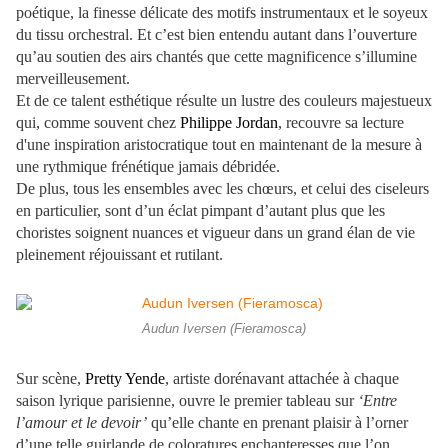
poétique, la finesse délicate des motifs instrumentaux et le soyeux
du tissu orchestral. Et c’est bien entendu autant dans l’ouverture
qu’au soutien des airs chantés que cette magnificence s’illumine
merveilleusement.
Et de ce talent esthétique résulte un lustre des couleurs majestueux
qui, comme souvent chez
Philippe Jordan
, recouvre sa lecture
d'une inspiration aristocratique tout en maintenant de la mesure à
une rythmique frénétique jamais débridée.
De plus, tous les ensembles avec les chœurs, et celui des ciseleurs
en particulier, sont d’un éclat pimpant d’autant plus que les
choristes soignent nuances et vigueur dans un grand élan de vie
pleinement réjouissant et rutilant.
Audun Iversen (Fieramosca)
Sur scène,
Pretty Yende
, artiste dorénavant attachée à chaque
saison lyrique parisienne, ouvre le premier tableau sur
‘Entre
l’amour et le devoir’
qu’elle chante en prenant plaisir à l’orner
d’une telle guirlande de coloratures enchanteresses que l’on