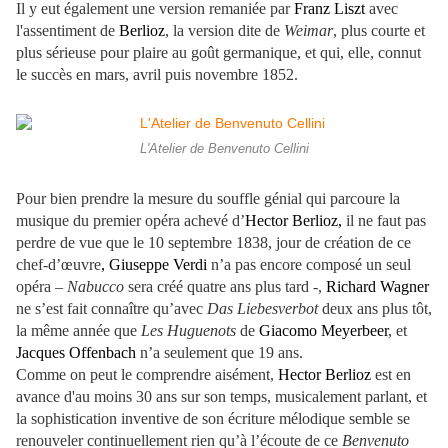
Il y eut ég
alement une version remaniée par
Franz Liszt
avec
l'assentiment de
Berlioz
, la version dite de
Weimar
, plus courte et
plus sérieuse pour plaire au goût germanique, et qui, elle, connut
le succès en mars, avril puis novembre 1852.
L'Atelier de Benvenuto Cellini
Pour bien prendre la mesure du souffle génial qui parcoure la
musique du premier opéra achevé d’
Hector Berlioz,
il ne faut pas
perdre de vue que le 10 septembre 1838, jour de création de ce
chef-d’œuvre
, Giuseppe Verdi
n’a pas encore composé un seul
opéra –
Nabucco
sera créé quatre ans plus tard -,
Richard Wagner
ne s’est fait connaître qu’avec
Das Lieb
esverbot
deux ans plus tôt,
la même année que
Les Huguenots
de
Giacomo Meyerbeer
, et
Jacques Offenbach
n’a seulement que 19 ans
.
Comme on peut le comprendre aisément,
Hector Berlioz
est en
avance d'au moins 30 ans sur son temps, musicalement parlant, et
la sophistication inventive de son écriture mélodique semble se
renouveler continuellement rien qu’à l’écoute de ce
Benvenuto