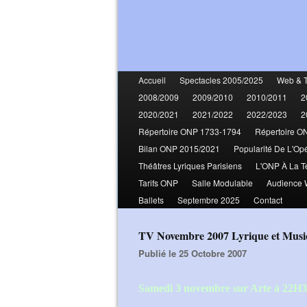
Accueil
Spectacles 2005/2025
Web & 
2008/2009
2009/2010
2010/2011
2
2020/2021
2021/2022
2022/2023
2
Répertoire ONP 1733-1794
Répertoire O
Bilan ONP 2015/2021
Popularité De L'Op
Théâtres Lyriques Parisiens
L'ONP À La T
Tarifs ONP
Salle Modulable
Audience
Ballets
Septembre 2025
Contact
TV Novembre 2007 Lyrique et Mus
Publié le 25 Octobre 2007
Samedi 3 novembre sur Arte à 22H3