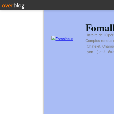
Fomal
Histoire de l'Opér
Comptes rendus de
(Châtelet, Champ
Lyon ...) et à l'é