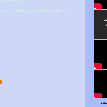
 Joachim Nimtz, Sascha Maria Icks, Sebastian
Alexa