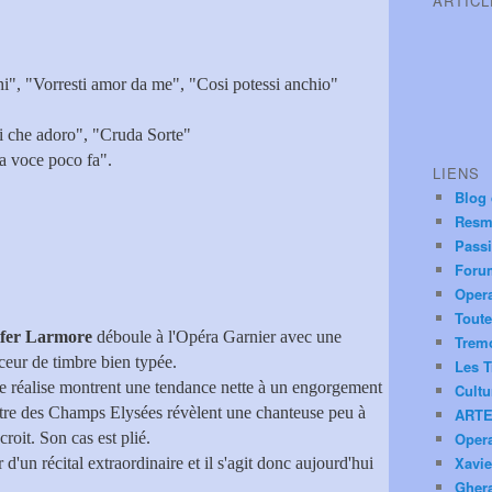
ARTIC
hi", "Vorresti amor da me", "Cosi potessi anchio"
ui che adoro", "Cruda Sorte"
a voce poco fa".
LIENS
Blog
Resm
Pass
Foru
Oper
Toute
ifer Larmore
déboule à l'Opéra Garnier avec une
Trem
rceur de timbre bien typée.
Les T
lle réalise montrent une tendance nette à un engorgement
Cultu
âtre des Champs Elysées révèlent une chanteuse peu à
ARTE
roit. Son cas est plié.
Oper
Xavie
 d'un récital extraordinaire et il s'agit donc aujourd'hui
Ghera