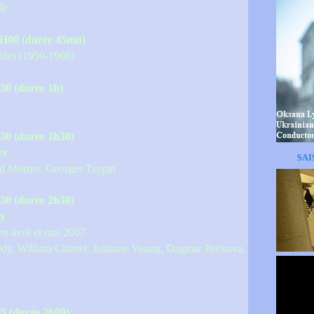
de
9H00 (durée 45mn)
bles (1959-1966)
30 (durée 1h)
30 (durée 1h30)
rs
SAI
d Mortier, Georges Tsypin
30 (durée 2h30)
ky
n avril et mai 2007
y, William Chimel, Julianne Young, Dagmar Peckova.
5 (durée 2h00)