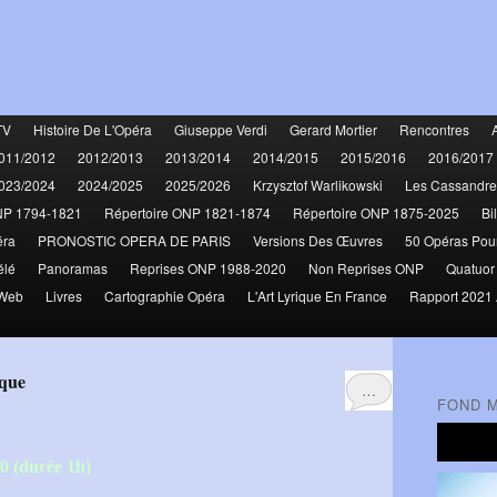
TV
Histoire De L'Opéra
Giuseppe Verdi
Gerard Mortier
Rencontres
011/2012
2012/2013
2013/2014
2014/2015
2015/2016
2016/2017
023/2024
2024/2025
2025/2026
Krzysztof Warlikowski
Les Cassandre
NP 1794-1821
Répertoire ONP 1821-1874
Répertoire ONP 1875-2025
Bi
éra
PRONOSTIC OPERA DE PARIS
Versions Des Œuvres
50 Opéras Pou
élé
Panoramas
Reprises ONP 1988-2020
Non Reprises ONP
Quatuor
 Web
Livres
Cartographie Opéra
L'Art Lyrique En France
Rapport 2021 
ique
…
FOND 
0 (durée 1h)