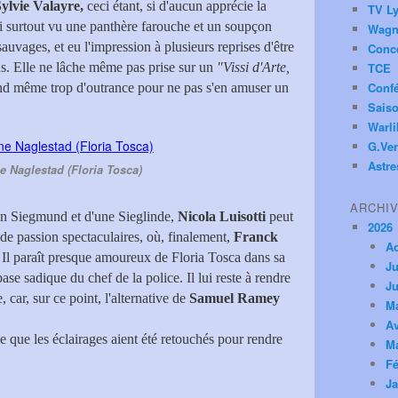
ylvie Valayre,
ceci étant, si d'aucun apprécie la
TV Ly
ai surtout vu une panthère farouche et un soupçon
Wagn
auvages, et eu l'impression à plusieurs reprises d'être
Conc
us. Elle ne lâche même pas prise sur un
"Vissi d'Arte,
TCE
Conf
nd même trop d'outrance pour ne pas s'en amuser un
Saiso
Warl
G.Ver
Astre
e Naglestad (Floria Tosca)
ARCHI
un Siegmund et d'une Sieglinde,
Nicola Luisotti
peut
2026
 de passion spectaculaires, où, finalement,
Franck
A
 Il paraît presque amoureux de Floria Tosca dans sa
Ju
base sadique du chef de la police. Il lui reste à rendre
Ju
car, sur ce point, l'alternative de
Samuel Ramey
M
Av
le que les éclairages aient été retouchés pour rendre
M
Fé
Ja