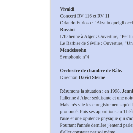
Vivaldi
Concerti RV 116 et RV 11
Orlando Furioso : "Alza in quelgli occ
Rossini
L'Italienne à Alger : Ouverture, "Per l
Le Barbier de Séville : Ouverture, "Un
Mendelssohn
Symphonie n°4
Orchestre de chambre de Bâle.
Direction
David Sterne
Résumons la situation : en 1998,
Jenn
Italienne à Alger séduisante et une noi
Mais très vite les enregistrements qu'e
prononcé. Puis ses apparitions au Thé
l'aise et une opulence physique qui s'acc
Pourtant l'année dernière j'entend parler
d'aller constater par soi même.