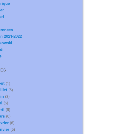
rique
er
ert
érences
n 2021-2022
ikowski
di
s
VES
oût
(1)
illet
(5)
in
(3)
ai
(5)
ril
(5)
ars
(6)
vrier
(8)
nvier
(5)