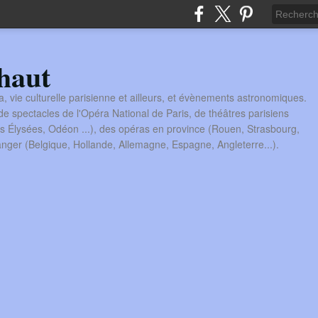
haut
a, vie culturelle parisienne et ailleurs, et évènements astronomiques.
 spectacles de l'Opéra National de Paris, de théâtres parisiens
s Élysées, Odéon ...), des opéras en province (Rouen, Strasbourg,
tranger (Belgique, Hollande, Allemagne, Espagne, Angleterre...).