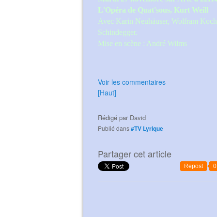
L'Opéra de Quat'sous, Kurt Weill
Avec Karin Neuhäuser, Wolfram Koch,
Schindegger.
Mise en scène : André Wilms
Voir les commentaires
[Haut]
Rédigé par
David
Publié dans
#TV Lyrique
Partager cet article
Repost
0