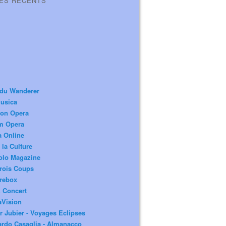
LES RÉCENTS
 du Wanderer
usica
ion Opera
m Opera
a Online
 la Culture
olo Magazine
rois Coups
rebox
 Concert
aVision
r Jubier - Voyages Eclipses
rdo Casaglia - Almanacco