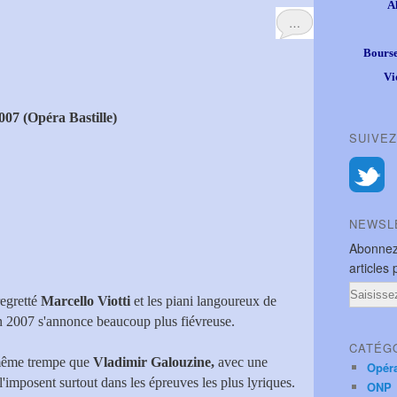
A
…
Bourse
Vi
007 (Opéra Bastille)
SUIVEZ
NEWSL
Abonnez
articles 
Email
regretté
Marcello Viotti
et les piani langoureux de
n 2007 s'annonce beaucoup plus fiévreuse.
CATÉG
même trempe que
Vladimir Galouzine,
avec une
Opér
l'imposent surtout dans les épreuves les plus lyriques.
ONP