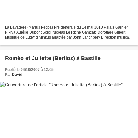
La Bayadère (Marius Petipa) Pré générale du 14 mai 2010 Palais Garnier
Nikiya Aurélie Dupont Solor Nicolas Le Riche Gamzatti Dorothèe Gilbert
Musique de Ludwig Minkus adaptée par John Lanchbery Direction musicale
Kevin Rhodes Orchestre Colonne Chorégraphie...
Roméo et Juliette (Berlioz) à Bastille
Publié le 04/10/2007 à 12:05
Par
David