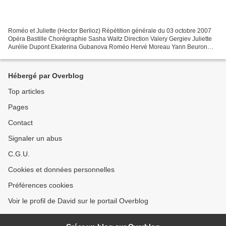
Roméo et Juliette (Hector Berlioz) Répétition générale du 03 octobre 2007
Opéra Bastille Chorégraphie Sasha Waltz Direction Valery Gergiev Juliette
Aurélie Dupont Ekaterina Gubanova Roméo Hervé Moreau Yann Beuron
Frère Laurent Wielfried Romoli Mikhail...
Hébergé par Overblog
Top articles
Pages
Contact
Signaler un abus
C.G.U.
Cookies et données personnelles
Préférences cookies
Voir le profil de David sur le portail Overblog