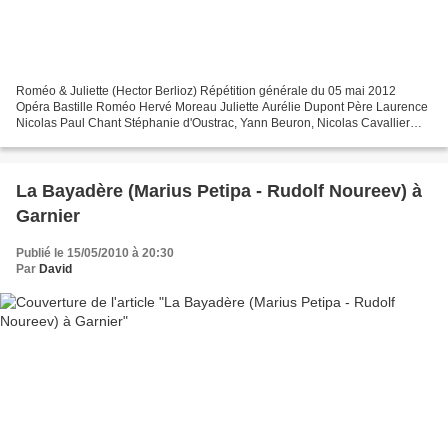
Roméo & Juliette (Hector Berlioz) Répétition générale du 05 mai 2012
Opéra Bastille Roméo Hervé Moreau Juliette Aurélie Dupont Père Laurence
Nicolas Paul Chant Stéphanie d'Oustrac, Yann Beuron, Nicolas Cavallier
Chorégraphie Sasha Waltz Direction musicale...
La Bayadère (Marius Petipa - Rudolf Noureev) à
Garnier
Publié le 15/05/2010 à 20:30
Par
David