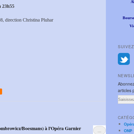
A
à 23h55
Bourse
, direction Christina Pluhar
Vi
SUIVEZ
NEWSL
Abonnez
articles 
Email
CATÉG
Opér
Gombrowicz/Boesmans) à l'Opéra Garnier
…
ONP