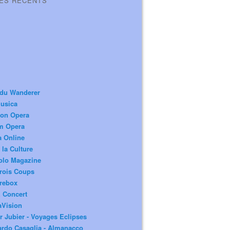
LES RÉCENTS
 du Wanderer
usica
ion Opera
m Opera
a Online
 la Culture
olo Magazine
rois Coups
rebox
 Concert
aVision
r Jubier - Voyages Eclipses
rdo Casaglia - Almanacco