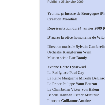
Publié le 25 Janvier 2009
Yvonne, princesse de Bourgogne (P
Création Mondiale
Représentation du 24 janvier 2009 
D’après la pièce homonyme de Wit
Direction musicale
Sylvain Cambreli
Orchestre
Kl
angforum Wien
Mise en scène
Luc Bondy
Yvonne
Dörte Lyssewski
Le Roi Ignace
Paul Gay
La Reine Marguerite
Mireille Deluns
Le Prince Philippe
Yann Beuron
Le Chambellan
Victor von Halem
Isabelle
Hannah Esther Minutillo
Innocent
Guillaume Antoine