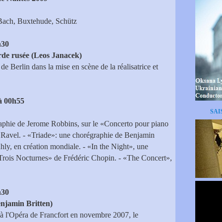
Bach, Buxtehude, Schütz
h30
arde rusée (Leos Janacek)
 Berlin dans la mise en scène de la réalisatrice et
à 00h55
SAI
phie de Jerome Robbins, sur le «Concerto pour piano
e Ravel. - «Triade»: une chorégraphie de Benjamin
ly, en création mondiale. - «In the Night», une
Trois Nocturnes» de Frédéric Chopin. - «The Concert»,
h30
enjamin Britten)
 à l'Opéra de Francfort en novembre 2007, le