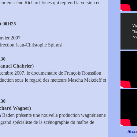
teur en scène Richard Jones qui reprend la version en
 à 00H25
anvier 2007
irection Jean-Christophe Spinosi
h30
manuel Chabrier)
cembre 2007, le documentaire de François Roussilon
duction sous le regard des metteurs Mascha Makeïeff et
h30
ichard Wagner)
en Baden présente une nouvelle production wagnérienne
rand spécialiste de la scénographie du maître de
Alexa