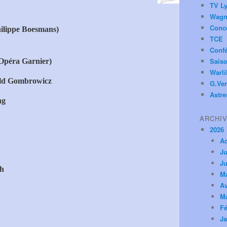
TV Ly
Wagn
Conc
hilippe Boesmans)
TCE
Conf
Saiso
(Opéra Garnier)
Warl
old Gombrowicz
G.Ver
Astre
ng
ARCHI
2026
A
Ju
Ju
ch
M
Av
M
Fé
Ja