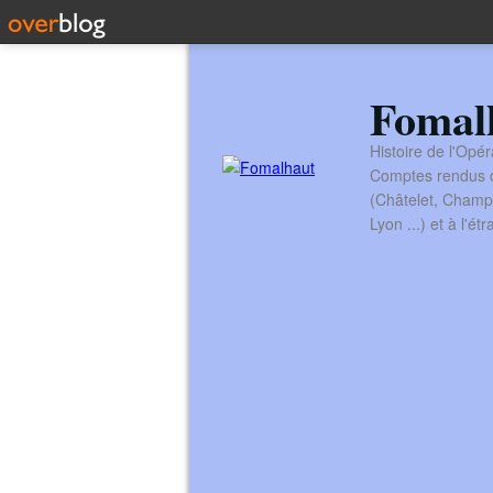
Fomal
Histoire de l'Opér
Comptes rendus de
(Châtelet, Champ
Lyon ...) et à l'é