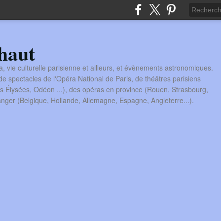
haut
a, vie culturelle parisienne et ailleurs, et évènements astronomiques.
 spectacles de l'Opéra National de Paris, de théâtres parisiens
s Élysées, Odéon ...), des opéras en province (Rouen, Strasbourg,
tranger (Belgique, Hollande, Allemagne, Espagne, Angleterre...).