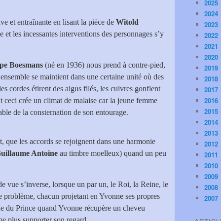
2025
2024
ve et entraînante en lisant la pièce de
Witold
2023
 et les incessantes interventions des personnages s’y
2022
2021
2020
ppe Boesmans
(né en 1936) nous prend à contre-pied,
2019
d’ensemble se maintient dans une certaine unité où des
2018
es cordes étirent des aigus filés, les cuivres gonflent
2017
2016
t ceci crée un climat de malaise car la jeune femme
2015
able de la consternation de son entourage.
2014
2013
t, que les accords se rejoignent dans une harmonie
2012
uillaume Antoine
au timbre moelleux) quand un peu
2011
2010
2009
e vue s’inverse, lorsque un par un, le Roi, la Reine, le
2008
e problème, chacun projetant en Yvonne ses propres
2007
que du Prince quand Yvonne récupère un cheveu
e plus supporter son regard.