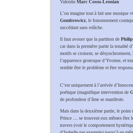
Valentin
Marc Cossu-Leonian
L’on imagine tout à fait une musique vi
Gombrowicz
, le foisonnement comique
succédant sans relâche.
Il faut avouer que la partition de
Phili
car dans la première partie la tonalité 
motifs se croisent, se désynchronisent, l
l’apparence grotesque d’Yvonne, et tou
semble être le problème et être respons
C’est uniquement à l’arrivée d’Innocen
poétique (magnifique intervention de
G
de profondeur d’âme se manifeste.
Mais dans la deuxième partie, le point d
Prince … se trouvent eux mêmes être l
travers (voir le comportement hystéri
d’Isabelle par exemple) jusqu’à ne mêm