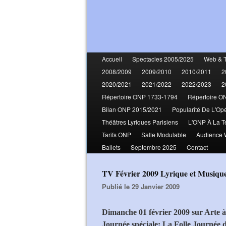
Accueil
Spectacles 2005/2025
Web & 
2008/2009
2009/2010
2010/2011
2
2020/2021
2021/2022
2022/2023
2
Répertoire ONP 1733-1794
Répertoire O
Bilan ONP 2015/2021
Popularité De L'Op
Théâtres Lyriques Parisiens
L'ONP À La T
Tarifs ONP
Salle Modulable
Audience
Ballets
Septembre 2025
Contact
TV Février 2009 Lyrique et Musiqu
Publié le 29 Janvier 2009
Dimanche 01 février 2009 sur Arte 
Journée spéciale: La Folle Journée 