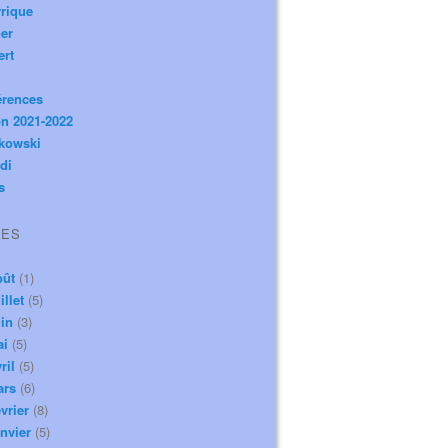
rique
er
ert
érences
n 2021-2022
ikowski
di
s
VES
oût
(1)
illet
(5)
in
(3)
ai
(5)
ril
(5)
ars
(6)
vrier
(8)
nvier
(5)