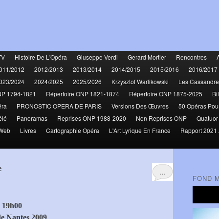
TV
Histoire De L'Opéra
Giuseppe Verdi
Gerard Mortier
Rencontres
011/2012
2012/2013
2013/2014
2014/2015
2015/2016
2016/2017
023/2024
2024/2025
2025/2026
Krzysztof Warlikowski
Les Cassandre
NP 1794-1821
Répertoire ONP 1821-1874
Répertoire ONP 1875-2025
Bi
éra
PRONOSTIC OPERA DE PARIS
Versions Des Œuvres
50 Opéras Pou
élé
Panoramas
Reprises ONP 1988-2020
Non Reprises ONP
Quatuor
 Web
Livres
Cartographie Opéra
L'Art Lyrique En France
Rapport 2021 
e
…
FOND 
à 19h00
de Nantes 2009