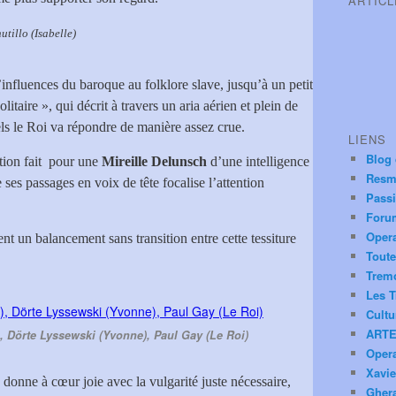
ARTIC
Isabelle)
nfluences du baroque au folklore slave, jusqu’à un petit
litaire », qui décrit à travers un aria aérien et plein de
ls le Roi va répondre de manière assez crue.
LIENS
Blog
tition fait pour une
Mireille Delunsch
d’une intelligence
Resm
 ses passages en voix de tête focalise l’attention
Pass
Foru
Oper
 un balancement sans transition entre cette tessiture
Toute
Trem
Les T
Cultu
ARTE
), Dörte Lyssewski (Yvonne), Paul Gay (Le Roi)
Oper
Xavie
donne à cœur joie avec la vulgarité juste nécessaire,
Ghera