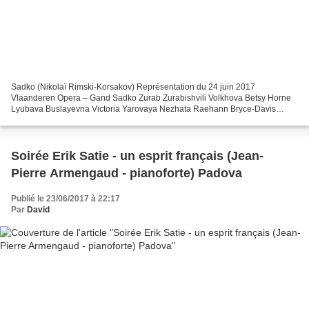
Sadko (Nikolaï Rimski-Korsakov) Représentation du 24 juin 2017
Vlaanderen Opera – Gand Sadko Zurab Zurabishvili Volkhova Betsy Horne
Lyubava Buslayevna Victoria Yarovaya Nezhata Raehann Bryce-Davis
Océan, le roi des mers Anatoli Kotcherga Le marchand...
Soirée Erik Satie - un esprit français (Jean-
Pierre Armengaud - pianoforte) Padova
Publié le 23/06/2017 à 22:17
Par
David