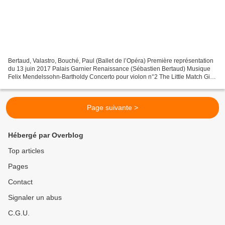
Bertaud, Valastro, Bouché, Paul (Ballet de l’Opéra) Première représentation
du 13 juin 2017 Palais Garnier Renaissance (Sébastien Bertaud) Musique
Felix Mendelssohn-Bartholdy Concerto pour violon n°2 The Little Match Girl
Passion (Simon Valastro) Musique...
Page suivante >
Hébergé par Overblog
Top articles
Pages
Contact
Signaler un abus
C.G.U.