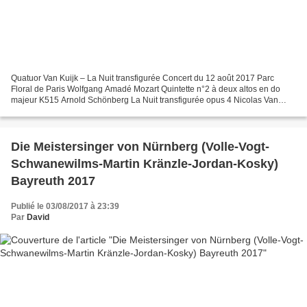
Quatuor Van Kuijk – La Nuit transfigurée Concert du 12 août 2017 Parc
Floral de Paris Wolfgang Amadé Mozart Quintette n°2 à deux altos en do
majeur K515 Arnold Schönberg La Nuit transfigurée opus 4 Nicolas Van
Kuijk, Sylvain Favre, violons Emmanuel François,...
Die Meistersinger von Nürnberg (Volle-Vogt-
Schwanewilms-Martin Kränzle-Jordan-Kosky)
Bayreuth 2017
Publié le 03/08/2017 à 23:39
Par
David