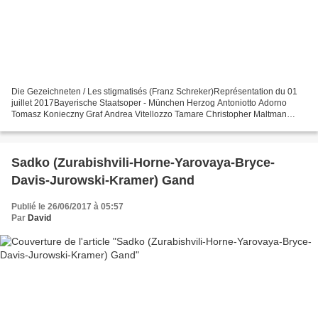
Die Gezeichneten / Les stigmatisés (Franz Schreker)Représentation du 01
juillet 2017Bayerische Staatsoper - München Herzog Antoniotto Adorno
Tomasz Konieczny Graf Andrea Vitellozzo Tamare Christopher Maltman
Lodovico Nardi Alastair Miles Carlotta Nardi...
Sadko (Zurabishvili-Horne-Yarovaya-Bryce-
Davis-Jurowski-Kramer) Gand
Publié le 26/06/2017 à 05:57
Par
David