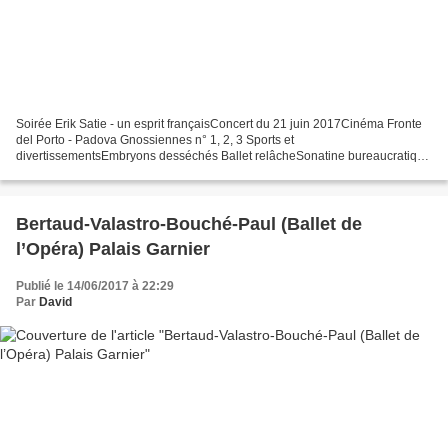
Soirée Erik Satie - un esprit françaisConcert du 21 juin 2017Cinéma Fronte
del Porto - Padova Gnossiennes n° 1, 2, 3 Sports et
divertissementsEmbryons desséchés Ballet relâcheSonatine bureaucratique
Entr'acte, film de René Clair Piano forte, Jean-Pierre...
Bertaud-Valastro-Bouché-Paul (Ballet de
l’Opéra) Palais Garnier
Publié le 14/06/2017 à 22:29
Par
David