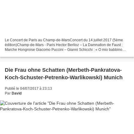
Le Concert de Paris au Champ-de-MarsConcert du 14 juillet 2017 (5ème
édition)Champ-de-Mars - Paris Hector Berlioz – La Damnation de Faust :
Marche Hongroise Giacomo Puccini – Gianni Schicchi : « O mio babbino
caro » [Nadine Sierra] Giuseppe Verdi – Rigoletto...
Die Frau ohne Schatten (Merbeth-Pankratova-
Koch-Schuster-Petrenko-Warlikowski) Munich
Publié le 04/07/2017 à 23:13
Par
David