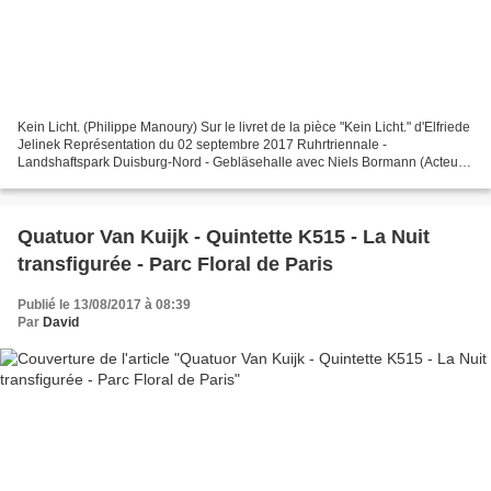
Kein Licht. (Philippe Manoury) Sur le livret de la pièce "Kein Licht." d'Elfriede
Jelinek Représentation du 02 septembre 2017 Ruhrtriennale -
Landshaftspark Duisburg-Nord - Gebläsehalle avec Niels Bormann (Acteur),
Christina Daletska (Alto), Lionel Peintre...
Quatuor Van Kuijk - Quintette K515 - La Nuit
transfigurée - Parc Floral de Paris
Publié le 13/08/2017 à 08:39
Par
David