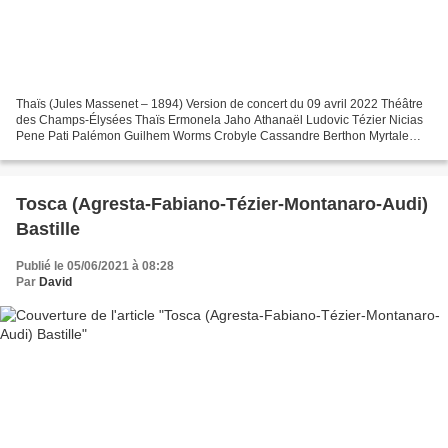
Thaïs (Jules Massenet – 1894) Version de concert du 09 avril 2022 Théâtre
des Champs-Élysées Thaïs Ermonela Jaho Athanaël Ludovic Tézier Nicias
Pene Pati Palémon Guilhem Worms Crobyle Cassandre Berthon Myrtale
Marielou Jacquard Albine Marie Gautrot Un...
Tosca (Agresta-Fabiano-Tézier-Montanaro-Audi)
Bastille
Publié le 05/06/2021 à 08:28
Par
David