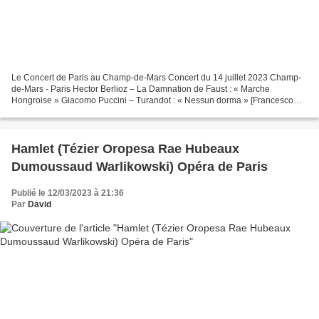
Le Concert de Paris au Champ-de-Mars Concert du 14 juillet 2023 Champ-
de-Mars - Paris Hector Berlioz – La Damnation de Faust : « Marche
Hongroise » Giacomo Puccini – Turandot : « Nessun dorma » [Francesco
Demuro] Edith Piaf : « La Vie en rose » [Pretty...
Hamlet (Tézier Oropesa Rae Hubeaux
Dumoussaud Warlikowski) Opéra de Paris
Publié le 12/03/2023 à 21:36
Par
David