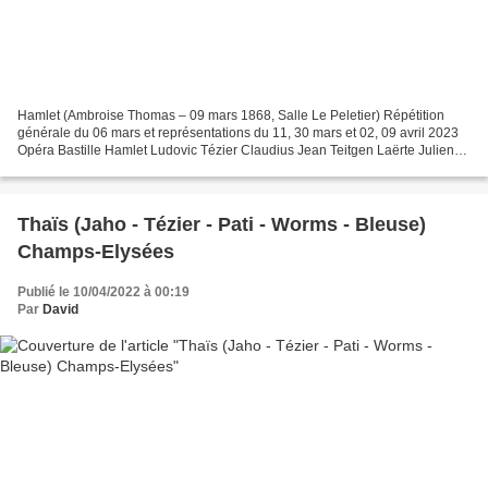
Hamlet (Ambroise Thomas – 09 mars 1868, Salle Le Peletier) Répétition
générale du 06 mars et représentations du 11, 30 mars et 02, 09 avril 2023
Opéra Bastille Hamlet Ludovic Tézier Claudius Jean Teitgen Laërte Julien
Behr Le Spectre Clive Bayley Horatio...
Thaïs (Jaho - Tézier - Pati - Worms - Bleuse)
Champs-Elysées
Publié le 10/04/2022 à 00:19
Par
David