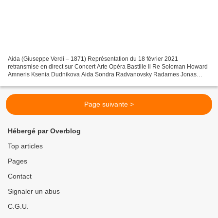
Aida (Giuseppe Verdi – 1871) Représentation du 18 février 2021
retransmise en direct sur Concert Arte Opéra Bastille Il Re Soloman Howard
Amneris Ksenia Dudnikova Aida Sondra Radvanovsky Radames Jonas
Kaufmann Ramfis Dmitry Belosselskiy Amonasro Ludovic...
Page suivante >
Hébergé par Overblog
Top articles
Pages
Contact
Signaler un abus
C.G.U.