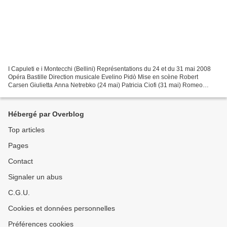
I Capuleti e i Montecchi (Bellini) Représentations du 24 et du 31 mai 2008
Opéra Bastille Direction musicale Evelino Pidò Mise en scène Robert
Carsen Giulietta Anna Netrebko (24 mai) Patricia Ciofi (31 mai) Romeo
Joyce DiDonato Tebaldo Matthew Polenzani...
Hébergé par Overblog
Top articles
Pages
Contact
Signaler un abus
C.G.U.
Cookies et données personnelles
Préférences cookies