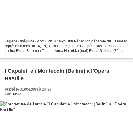
Eugène Onéguine (Piotr Ilitch Tchaïkovski) Répétition générale du 13 mai et
représentations du 16, 19, 31 mai et 06 juin 2017 Opéra Bastille Madame
Larina Elena Zaremba Tatiana Anna Netrebko (mai) Elena Stikhina (31 mai)
Nicole Car (juin) Olga Varduhi...
I Capuleti e i Montecchi (Bellini) à l'Opéra
Bastille
Publié le 31/05/2008 à 10:27
Par
David