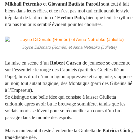
Mikhail Petrenko
et
Giovanni Battista Parodi
sont tout à fait
biens dans leurs rôles, et ce n’est pas moi qui critiquerait le style
trépidant de la direction d’
Evelino Pidò,
bien que tenir le rythme
n’a pas toujours semblé évident pour les choristes.
Joyce DiDonato (Roméo) et Anna Netrebko (Juliette)
La mise en scène d’un
Robert Carsen
de jeunesse se concentre
sur l’essentiel : le rouge des Capulets (parti des Guelfes lié au
Pape), bras droit d’une religion oppressive et sanglante, s’oppose
au noir, tout autant tragique, des Montaigus (parti des Gibelins lié
à l’Empereur).
Se distingue une belle idée qui consiste à laisser Giulietta
endormie après avoir bu le breuvage somnifère, tandis que les
soldats morts se lèvent pour se réconcilier au cours d’un bref
passage dans le monde des esprits.
Mais maintenant il reste à entendre la Giulietta de
Patricia Ciofi ,
tragédienne née.