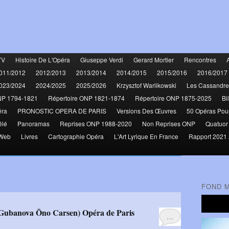
TV
Histoire De L'Opéra
Giuseppe Verdi
Gerard Mortier
Rencontres
011/2012
2012/2013
2013/2014
2014/2015
2015/2016
2016/2017
023/2024
2024/2025
2025/2026
Krzysztof Warlikowski
Les Cassandre
NP 1794-1821
Répertoire ONP 1821-1874
Répertoire ONP 1875-2025
Bi
éra
PRONOSTIC OPERA DE PARIS
Versions Des Œuvres
50 Opéras Pou
élé
Panoramas
Reprises ONP 1988-2020
Non Reprises ONP
Quatuor
 Web
Livres
Cartographie Opéra
L'Art Lyrique En France
Rapport 2021 
FOND 
 Gubanova Ōno Carsen) Opéra de Paris
…