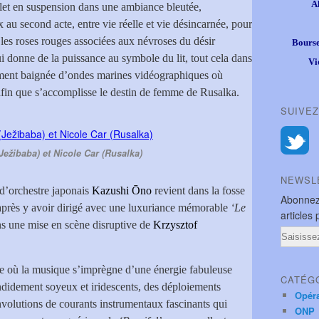
A
eflet en suspension dans une ambiance bleutée,
au second acte, entre vie réelle et vie désincarnée, pour
les roses rouges associées aux névroses du désir
Bourse
ui donne de la puissance au symbole du lit, tout cela dans
Vi
ment baignée d’ondes marines vidéographiques où
 afin que s’accomplisse le destin de femme de Rusalka.
SUIVEZ
Ježibaba) et Nicole Car (Rusalka)
NEWSL
f d’orchestre japonais
Kazushi Ōno
revient dans la fosse
Abonnez
 après y avoir dirigé avec une luxuriance mémorable
‘Le
articles 
s une mise en scène disruptive de
Krzysztof
Email
aire où la musique s’imprègne d’une énergie fabuleuse
CATÉG
didement soyeux et iridescents, des déploiements
Opér
nvolutions de courants instrumentaux fascinants qui
ONP