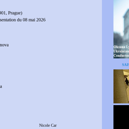
901, Prague)
résentation du 08 mai 2026
anova
SAI
ya
2002)
Nicole Car