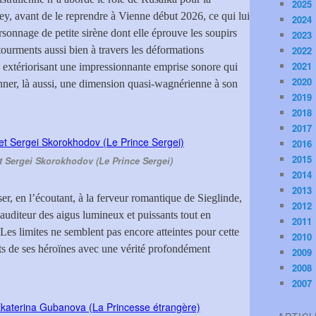
2025
ey, avant de le reprendre à Vienne début 2026, ce qui lui
2024
sonnage de petite sirène dont elle éprouve les soupirs
2023
s tourments aussi bien à travers les déformations
2022
2021
n extériorisant une impressionnante emprise sonore qui
2020
onner, là aussi, une dimension quasi-wagnérienne à son
2019
2018
2017
2016
2015
et Sergei Skorokhodov (Le Prince Sergei)
2014
2013
r, en l’écoutant, à la ferveur romantique de Sieglinde,
2012
’auditeur des aigus lumineux et puissants tout en
2011
 Les limites ne semblent pas encore atteintes pour cette
2010
ments de ses héroïnes avec une vérité profondément
2009
2008
2007