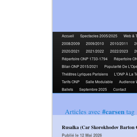
Accueil
Spectacles 2005/2025
Web & 
2008/2009
2009/2010
2010/2011
2
2020/2021
2021/2022
2022/2023
2
Répertoire ONP 1733-1794
Répertoire O
Bilan ONP 2015/2021
Popularité De L'Op
Théâtres Lyriques Parisiens
L'ONP À La T
Tarifs ONP
Salle Modulable
Audience
Ballets
Septembre 2025
Contact
#carsen
Articles avec
tag
Rusalka (Car Skorokhodov Barton
Publié le 12 Mai 2026