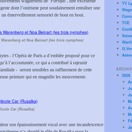
s mouvements wagnériens de
‘Parsifal’
, une excellente
TV Ly
e geste dont l’onirisme peut soudainement entraîner une
Wagn
, un émerveillement sensoriel de bout en bout.
Conc
TCE
Conf
Saiso
 Warenberg et Noa Beinart (les trois nymphes)
Warl
G.Ver
Astre
phytes - l’Opéra de Paris a d’emblée proposé pour ce
qu’à l’accoutumée, ce qui a contribué à rajeunir
ARCHI
amiliale - seront sensibles au raffinement de cette
2026
tueuse peinture qui en magnifie les mouvements
A
Ju
Ju
M
Av
icole Car (Rusalka)
M
Fé
aleur son épanouissement vocal avec une incandescence
Ja
stralienne n’a abordé le rôle de Rusalka pour la