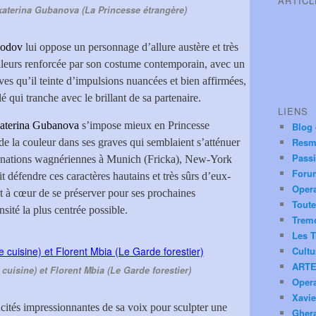
ARTIC
Ekaterina Gubanova (La Princesse étrangère)
hodov
lui oppose un personnage d’allure austère et très
illeurs renforcée par son costume contemporain, avec un
ves qu’il teinte d’impulsions nuancées et bien affirmées,
 qui tranche avec le brillant de sa partenaire.
LIENS
aterina Gubanova
s’impose mieux en Princesse
Blog
Resm
 de la couleur dans ses graves qui semblaient s’atténuer
Pass
carnations wagnériennes à Munich (Fricka), New-York
Foru
 défendre ces caractères hautains et très sûrs d’eux-
Oper
ait à cœur de se préserver pour ses prochaines
Toute
sité la plus centrée possible.
Trem
Les T
Cultu
ARTE
cuisine) et Florent Mbia (Le Garde forestier)
Oper
Xavie
cités impressionnantes de sa voix pour sculpter une
Ghera