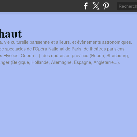
haut
a, vie culturelle parisienne et ailleurs, et évènements astronomiques.
 spectacles de l'Opéra National de Paris, de théâtres parisiens
s Élysées, Odéon ...), des opéras en province (Rouen, Strasbourg,
tranger (Belgique, Hollande, Allemagne, Espagne, Angleterre...).