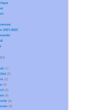
rique
er
ert
érences
n 2021-2022
ikowski
di
s
VES
oût
(1)
illet
(5)
in
(3)
ai
(5)
ril
(5)
ars
(6)
vrier
(8)
nvier
(5)