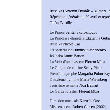
Rusalka (Antonín Dvořák – 31 mars 1
Répétition générale du 30 avril et rep
Opéra Bastille
Le Prince
Sergei Skorokhodov
La Princesse étrangère
Ekaterina Gub
Rusalka
Nicole Car
L'Esprit du lac
Dimitry Ivashchenko
Ježibaba
Jamie Barton
La Voix d'un chasseur
Florent Mbia
Le Garçon de cuisine
Seray Pinar
Première nymphe
Margarita Polonska
Deuxième nymphe
Maria Warenberg
Troisième nymphe
Noa Beinart
Le Garde forestier
Florent Mbia
Direction musicale
Kazushi Ōno
Mise en scène
Robert Carsen
(