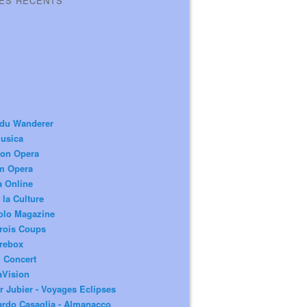
LES RÉCENTS
 du Wanderer
usica
ion Opera
m Opera
a Online
 la Culture
olo Magazine
rois Coups
rebox
 Concert
aVision
r Jubier - Voyages Eclipses
rdo Casaglia - Almanacco