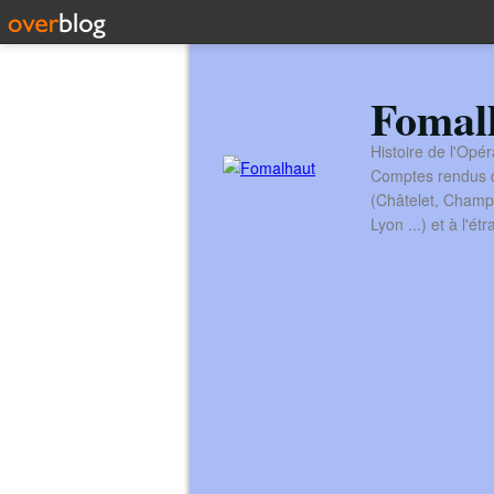
Fomal
Histoire de l'Opér
Comptes rendus de
(Châtelet, Champ
Lyon ...) et à l'é