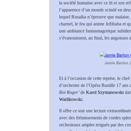
la société humaine avec ce lit et son r
l’apparence d’un monde scindé en deux 
lequel Rusalka n’éprouve que malaise, 
charnel, le feu qui anime Ježibaba et q
une ambiance fantasmagorique subtile
s’évanouissent, au final, les angoisses
Jamie Barton (
Et à l’occasion de cette reprise, le che
d’orchestre de l’Opéra Bastille 17 ans
Roi Roger’
de
Karol Szymanowski
dan
Warlikowsk
i.
Il offre ce soir une lecture extraordin
avec des frémissements de cordes splen
orchestraux amples irrigués par des co