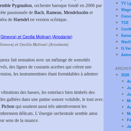
TV Ly
emble Pygmalion
, orchestre baroque fondé en 2006 par
Wagn
rète passionnée de
Bach
,
Rameau
,
Mendelssohn
et
Conc
opéra de
Haendel
en version scénique.
TCE
Conf
Saiso
Warl
inevra) et Cecilia Molinari (Ariodante)
G.Ver
Astre
gueux fait sensation avec un mélange de sonorités
vés, des lignes de courants acerbes qui créent une
ARCHI
ension, les instrumentistes étant formidables à admirer
2026
A
Ju
 vibrations des basses, les entrelacs bien timbrés des
Ju
rdes galbées dans une patine sonore volubile, le tout avec
M
 Pichon
qui soutient aussi très attentivement les
Av
M
mbrement délicats. L’énergie orchestrale semble ainsi
Fé
leur sens de la nuance.
Ja