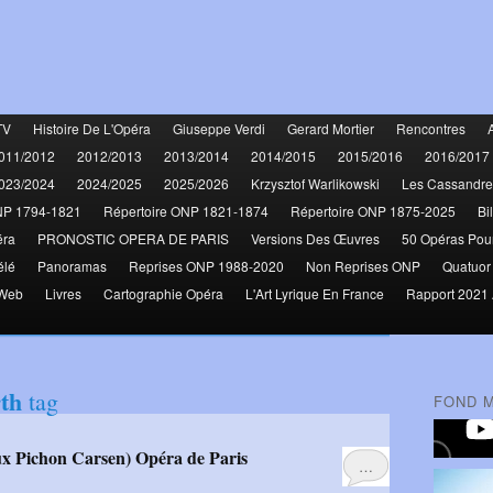
TV
Histoire De L'Opéra
Giuseppe Verdi
Gerard Mortier
Rencontres
011/2012
2012/2013
2013/2014
2014/2015
2015/2016
2016/2017
023/2024
2024/2025
2025/2026
Krzysztof Warlikowski
Les Cassandre
NP 1794-1821
Répertoire ONP 1821-1874
Répertoire ONP 1875-2025
Bi
éra
PRONOSTIC OPERA DE PARIS
Versions Des Œuvres
50 Opéras Pou
élé
Panoramas
Reprises ONP 1988-2020
Non Reprises ONP
Quatuor
 Web
Livres
Cartographie Opéra
L'Art Lyrique En France
Rapport 2021 
th
tag
FOND 
ux Pichon Carsen) Opéra de Paris
…