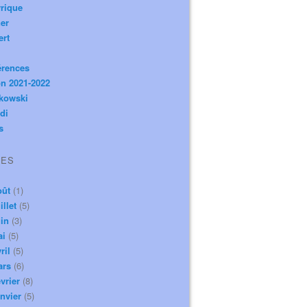
rique
er
ert
érences
n 2021-2022
ikowski
di
s
VES
oût
(1)
illet
(5)
in
(3)
ai
(5)
ril
(5)
ars
(6)
vrier
(8)
nvier
(5)