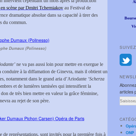
n intervient cependant un mois après la production
A
 en scène par Dmitri Tcherniakov
au Festival de
nce dramatique absolue dans sa capacité à tirer des
Bourse
ors du commun.
Vi
SUIVEZ
ophe Dumaux (Polinesso)
iodante’
ne va pas aussi loin pour mettre en exergue le
a conduire à la diffamation de Ginevra, mais il obtient un
NEWSL
imes, notamment dans le grand aria d’Ariodante
‘Scherza
Abonnez
ombres et de lumières tamisées qui intensifient la
articles 
 don de très bien mettre en valeur la grâce féminine,
Email
evra au rejet de son père.
CATÉG
Opér
ONP
e de représentations, sont invités pour la première fois à