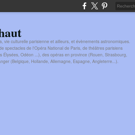
haut
a, vie culturelle parisienne et ailleurs, et évènements astronomiques.
 spectacles de l'Opéra National de Paris, de théâtres parisiens
s Élysées, Odéon ...), des opéras en province (Rouen, Strasbourg,
tranger (Belgique, Hollande, Allemagne, Espagne, Angleterre...).