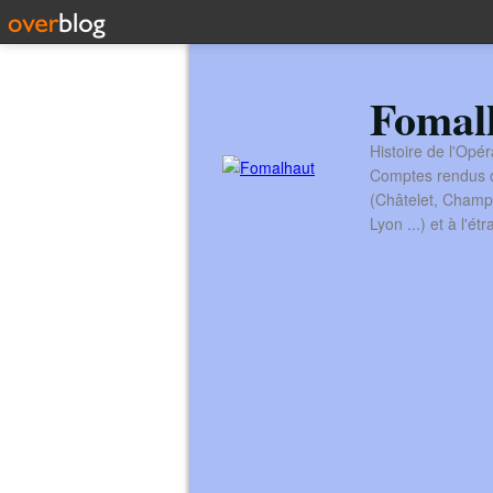
Fomal
Histoire de l'Opér
Comptes rendus de
(Châtelet, Champ
Lyon ...) et à l'é