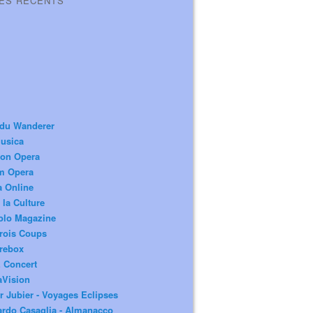
LES RÉCENTS
 du Wanderer
usica
ion Opera
m Opera
a Online
 la Culture
olo Magazine
rois Coups
rebox
 Concert
aVision
r Jubier - Voyages Eclipses
rdo Casaglia - Almanacco