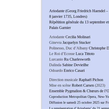
Ariodante (Georg Friedrich Haendel –
8 janvier 1735, Londres)
Répétition générale du 13 septembre et
Palais Garnier
Ariodante
Cecilia Molinari
Ginevra
Jacquelyn Stucker
Polinesso, Duc d’Albany
Christophe 
Le Roi d’Ecosse
Luca Tittoto
Lurcanio
Ru Charlesworth
Dalinda
Sabine Devieilhe
Odoardo
Enrico Casari
Direction musicale
Raphaël Pichon
Mise en scène
Robert Carsen
(2023)
Ensemble Pygmalion & Chœurs de l’Op
Coproduction Metropolitan Opera, New-Y
Diffusion le samedi 25 octobre 2025 sur F
La représentation d’Ariodante’ du 21 septem