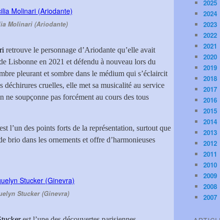
2025
2024
ia Molinari (Ariodante)
2023
2022
2021
ri
retrouve le personnage d’Ariodante qu’elle avait
2020
 de Lisbonne en 2021 et défendu à nouveau lors du
2019
mbre pleurant et sombre dans le médium qui s’éclaircit
2018
s déchirures cruelles, elle met sa musicalité au service
2017
on ne soupçonne pas forcément au cours des tous
2016
2015
2014
st l’un des points forts de la représentation, surtout que
2013
 de brio dans les ornements et offre d’harmonieuses
2012
2011
2010
2009
2008
elyn Stucker (Ginevra)
2007
Stucker
est l’une des découvertes parisiennes