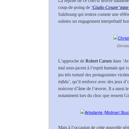
La reprise de ce chef-d’œuvre handélie
coup-de-poing de
‘Giulio Cesare’
mise
Salzbourg qui restera comme une référe
solistes un engagement interprétatif h
Christ
L’approche de
Robert Carsen
dans
‘Ar
mal sous-jacent à l’esprit humain qui v
jeu très torturé des protagonistes vict
infida’
, qu’il renforce avec des jeux d’
noirceur d’âme de l’œuvre. Il a aussi le
notamment lors du choc que ressent Gin
Mais à l’occasion de cette nouvelle séri