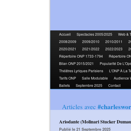
Accueil
Spectacles 2005/2025
Web & 
2008/2009
2009/2010
2010/2011
2
2020/2021
2021/2022
2022/2023
2
Répertoire ONP 1733-1794
Répertoire O
Bilan ONP 2015/2021
Popularité De L'Op
Théâtres Lyriques Parisiens
L'ONP À La T
Tarifs ONP
Salle Modulable
Audience
Ballets
Septembre 2025
Contact
#charleswor
Articles avec
Ariodante (Molinari Stucker Duma
Publié le 21 Septembre 2025