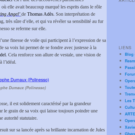
ARTIC
 où elle avait beaucoup marqué les esprits dans le rôle
ing Angel’
de
Thomas Adès
. Son interprétation de
très sûre d’elle, et qui va révéler sa sensibilité au fur
nesso se referme sur elle.
une finesse de voile qui participent à l’expression de sa
LIENS
de sa voix lui permet de se fondre avec justesse à la
Blog
del
. Cela renforce son allure de vestale, une vision de
Resm
 l’idéal.
Pass
Foru
Oper
Toute
ophe Dumaux (Polinesso)
Trem
Les T
se, il est solidement caractérisé par la grandeur
Cultu
ar le grain de sa voix qui laisse toujours poindre une
ARTE
 autorité statutaire.
Oper
Xavie
suit sur sa lancée après sa brillante incarnation de
Jules
Ghera