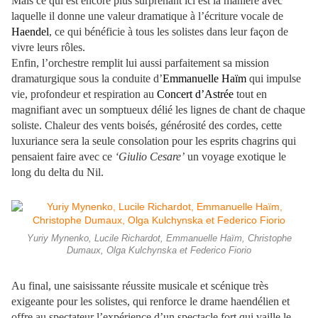
Mais ce qui est encore plus surprenant ici est la manière avec
laquelle il donne une valeur dramatique à l’écriture vocale de
Haendel
, ce qui bénéficie à tous les solistes dans leur façon de
vivre leurs rôles.
Enfin, l’orchestre remplit lui aussi parfaitement sa mission
dramaturgique sous la conduite d’
Emmanuelle Haïm
qui impulse
vie, profondeur et respiration au
Concert d’Astrée
tout en
magnifiant avec un somptueux délié les lignes de chant de chaque
soliste. Chaleur des vents boisés, générosité des cordes, cette
luxuriance sera la seule consolation pour les esprits chagrins qui
pensaient faire avec ce
‘Giulio Cesare’
un voyage exotique le
long du delta du Nil.
Yuriy Mynenko, Lucile Richardot, Emmanuelle Haïm, Christophe
Dumaux, Olga Kulchynska et Federico Fiorio
Au final, une saisissante réussite musicale et scénique très
exigeante pour les solistes, qui renforce le drame haendélien et
offre au spectateur l’expérience d’un spectacle fort qui vaille le