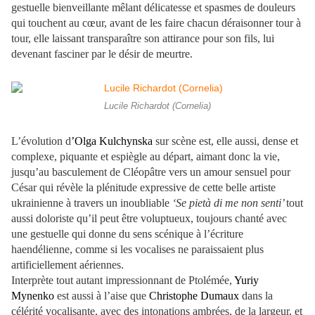
gestuelle bienveillante mêlant délicatesse et spasmes de douleurs
qui touchent au cœur, avant de les faire chacun déraisonner tour à
tour, elle laissant transparaître son attirance pour son fils, lui
devenant fasciner par le désir de meurtre.
Lucile Richardot (Cornelia)
L’évolution d
’Olga Kulchynska
sur scène est, elle aussi, dense et
complexe, piquante et espiègle au départ, aimant donc la vie,
jusqu’au basculement de Cléopâtre vers un amour sensuel pour
César qui révèle la plénitude expressive de cette belle artiste
ukrainienne à travers un inoubliable
‘Se pietà di me non senti’
tout
aussi doloriste qu’il peut être voluptueux, toujours chanté avec
une gestuelle qui donne du sens scénique à l’écriture
haendélienne, comme si les vocalises ne paraissaient plus
artificiellement aériennes.
Interprète tout autant impressionnant de Ptolémée,
Yuriy
Mynenko
est aussi à l’aise que
Christophe Dumaux
dans la
célérité vocalisante, avec des intonations ambrées, de la largeur, et