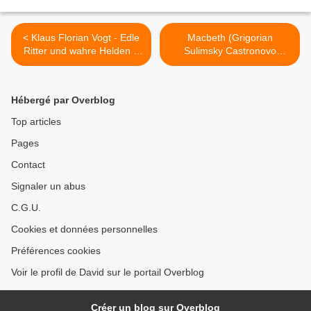
< Klaus Florian Vogt - Edle
Macbeth (Grigorian
Ritter und wahre Helden –
Sulimsky Castronovo
Neuschwanstein
Jordan Warlikowski)
Salzburg 2025 >
Hébergé par Overblog
Top articles
Pages
Contact
Signaler un abus
C.G.U.
Cookies et données personnelles
Préférences cookies
Voir le profil de David sur le portail Overblog
Créer un blog sur Overblog