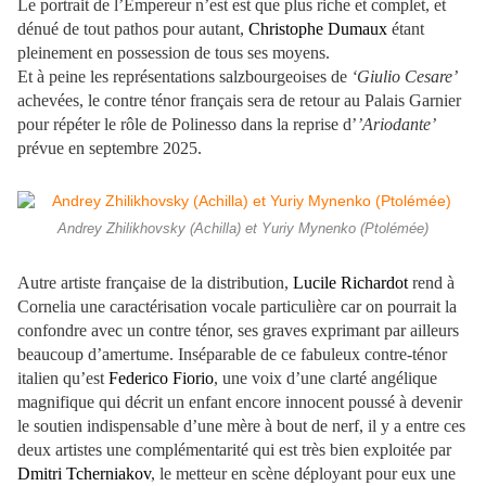
Le portrait de l’Empereur n’est est que plus riche et complet, et
dénué de tout pathos pour autant,
Christophe Dumaux
étant
pleinement en possession de tous ses moyens.
Et à peine les représentations salzbourgeoises de
‘Giulio Cesare’
achevées, le contre ténor français sera de retour au Palais Garnier
pour répéter le rôle de Polinesso dans la reprise d’
’Ariodante’
prévue en septembre 2025.
Andrey Zhilikhovsky (Achilla) et Yuriy Mynenko (Ptolémée)
Autre artiste française de la distribution,
Lucile Richardot
rend à
Cornelia une caractérisation vocale particulière car on pourrait la
confondre avec un contre ténor, ses graves exprimant par ailleurs
beaucoup d’amertume. Inséparable de ce fabuleux contre-ténor
italien qu’est
Federico Fiorio
, une voix d’une clarté angélique
magnifique qui décrit un enfant encore innocent poussé à devenir
le soutien indispensable d’une mère à bout de nerf, il y a entre ces
deux artistes une complémentarité qui est très bien exploitée par
Dmitri Tcherniakov
, le metteur en scène déployant pour eux une