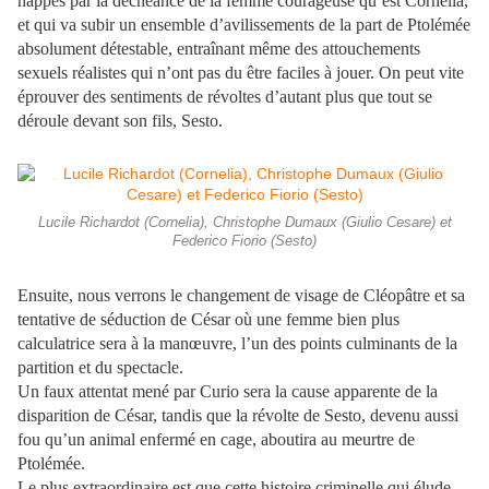
happés par la déchéance de la femme courageuse qu’est Cornelia,
et qui va subir un ensemble d’avilissements de la part de Ptolémée
absolument détestable, entraînant même des attouchements
sexuels réalistes qui n’ont pas du être faciles à jouer. On peut vite
éprouver des sentiments de révoltes d’autant plus que tout se
déroule devant son fils, Sesto.
Lucile Richardot (Cornelia), Christophe Dumaux (Giulio Cesare) et
Federico Fiorio (Sesto)
Ensuite, nous verrons le changement de visage de Cléopâtre et sa
tentative de séduction de César où une femme bien plus
calculatrice sera à la manœuvre, l’un des points culminants de la
partition et du spectacle.
Un faux attentat mené par Curio sera la cause apparente de la
disparition de César, tandis que la révolte de Sesto, devenu aussi
fou qu’un animal enfermé en cage, aboutira au meurtre de
Ptolémée.
Le plus extraordinaire est que cette histoire criminelle qui élude