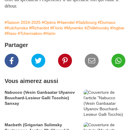
détour.
#Saison 2024-2025
#Opéra
#Haendel
#Salzbourg
#Dumaux
#Kulchynska
#Richardot
#Fiorio
#Mynenko
#Zhilikhovsky
#Ingbar
#Raso
#Tcherniakov
#Haïm
Partager
Vous aimerez aussi
Nabucco (Vesin Ganbaatar Ulyanov
Bouchard-Lesieur Galli Tocchio)
Sanxay
Macbeth (Grigorian Sulimsky