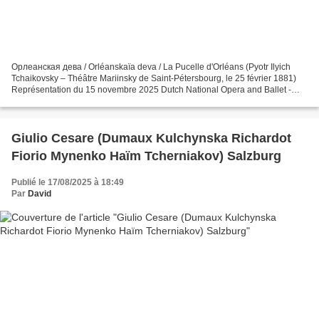
Орлеанская дева / Orléanskaïa deva / La Pucelle d'Orléans (Pyotr Ilyich
Tchaikovsky – Théâtre Mariinsky de Saint-Pétersbourg, le 25 février 1881)
Représentation du 15 novembre 2025 Dutch National Opera and Ballet -
Amsterdam Jeanne d’Arc Elena Stikhina...
Giulio Cesare (Dumaux Kulchynska Richardot
Fiorio Mynenko Haïm Tcherniakov) Salzburg
Publié le 17/08/2025 à 18:49
Par
David