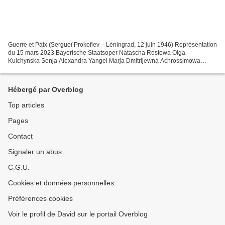
Guerre et Paix (Sergueï Prokofiev – Léningrad, 12 juin 1946) Représentation
du 15 mars 2023 Bayerische Staatsoper Natascha Rostowa Olga
Kulchynska Sonja Alexandra Yangel Marja Dmitrijewna Achrossimowa
Violeta Urmana Peronskaja Olga Guryakova Graf Ilja...
Hébergé par Overblog
Top articles
Pages
Contact
Signaler un abus
C.G.U.
Cookies et données personnelles
Préférences cookies
Voir le profil de David sur le portail Overblog