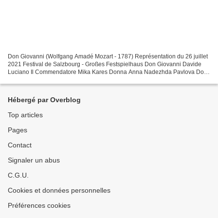
Don Giovanni (Wolfgang Amadé Mozart - 1787) Représentation du 26 juillet
2021 Festival de Salzbourg - Großes Festspielhaus Don Giovanni Davide
Luciano Il Commendatore Mika Kares Donna Anna Nadezhda Pavlova Don
Ottavio Michael Spyres Donna Elvira Federica...
Hébergé par Overblog
Top articles
Pages
Contact
Signaler un abus
C.G.U.
Cookies et données personnelles
Préférences cookies