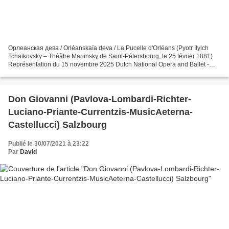
Орлеанская дева / Orléanskaïa deva / La Pucelle d'Orléans (Pyotr Ilyich
Tchaikovsky – Théâtre Mariinsky de Saint-Pétersbourg, le 25 février 1881)
Représentation du 15 novembre 2025 Dutch National Opera and Ballet -
Amsterdam Jeanne d’Arc Elena Stikhina...
Don Giovanni (Pavlova-Lombardi-Richter-
Luciano-Priante-Currentzis-MusicAeterna-
Castellucci) Salzbourg
Publié le 30/07/2021 à 23:22
Par
David